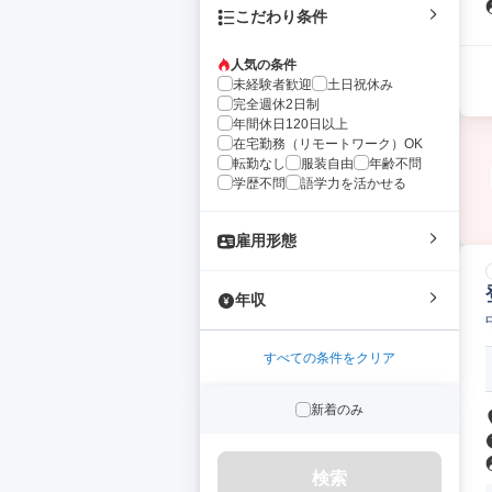
こだわり条件
人気の条件
未経験者歓迎
土日祝休み
完全週休2日制
年間休日120日以上
在宅勤務（リモートワーク）OK
転勤なし
服装自由
年齢不問
学歴不問
語学力を活かせる
雇用形態
年収
すべての条件をクリア
新着のみ
検索