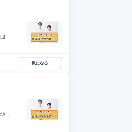
...
気になる
...