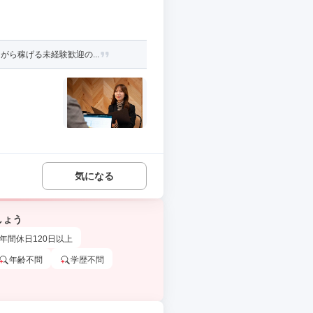
ら稼げる未経験歓迎の...
気になる
しょう
年間休日120日以上
年齢不問
学歴不問