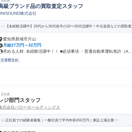
正社員
高級ブランド品の買取査定スタッフ
UNISOUND株式会社
【未経験活躍中】20代から30代前半の20〜30代活躍中！中古楽器などの買取査定
愛知県新城市片山
月給27万円～32万円
求める人材: 未経験活躍中！！ ■必須事項 ・普通自動車運転免許（A...
交通費支給
正社員
レジ部門スタッフ
株式会社バローホールディングス
正社員での経験者募集｜一般社員で平均年収450万円｜東証上場企業