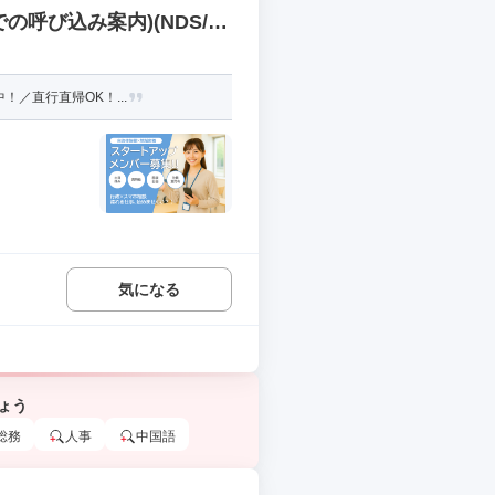
呼び込み案内)(NDS/P
／直行直帰OK！...
気になる
ょう
総務
人事
中国語