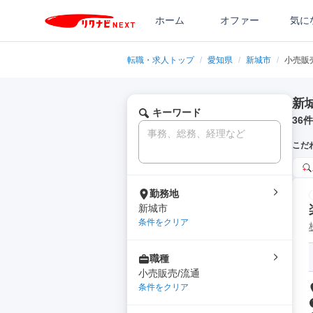
ホーム
オファー
気に
転職・求人トップ
/
愛知県
/
新城市
/
小売販
新
キーワード
36
件
こだ
勤務地
新城市
条件をクリア
職種
小売販売/流通
条件をクリア