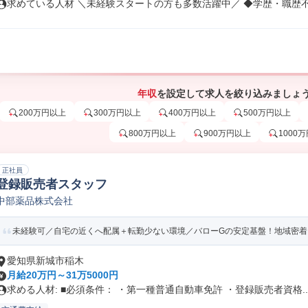
求めている人材 ＼未経験スタートの方も多数活躍中／ ◆学歴・職歴不問 
年収
を設定して求人を絞り込みましょ
200万円以上
300万円以上
400万円以上
500万円以上
800万円以上
900万円以上
1000
正社員
登録販売者スタッフ
中部薬品株式会社
未経験可／自宅の近くへ配属＋転勤少ない環境／バローGの安定基盤！地域密着「
愛知県新城市稲木
月給20万円～31万5000円
求める人材: ■必須条件： ・第一種普通自動車免許 ・登録販売者資格..