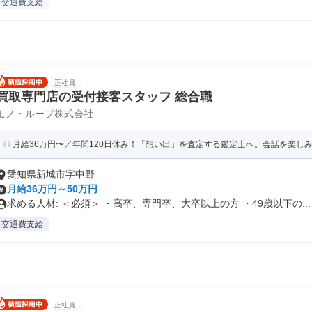
交通費支給
正社員
買取専門店の受付接客スタッフ 総合職
モノ・ループ株式会社
月給36万円〜／年間120日休み！「想い出」を査定する鑑定士へ。会話を楽しみな
愛知県新城市字中野
月給36万円～50万円
求める人材: ＜必須＞ ・高卒、専門卒、大卒以上の方 ・49歳以下の...
交通費支給
正社員