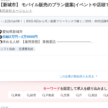
【新城市】 モバイル販売のプラン提案(イベントや店頭での
株式会社エージェント
PT)
土日のみOK！｜月6日-8日から可／副業フリーランスで稼ぐ／20代・30代活躍中！
愛知県新城市
日給2万円～2万4000円
求める人材: 【雇用形態】 業務委託 ──────────────...
シフト自由
交通費支給
この企業の類似求人を見る
キーワード
を設定して求人を絞り込みまし
事務
経理
不動産
営業
IT
英語