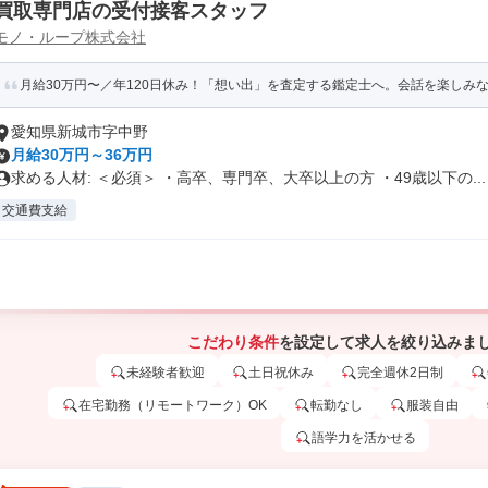
買取専門店の受付接客スタッフ
モノ・ループ株式会社
月給30万円〜／年120日休み！「想い出」を査定する鑑定士へ。会話を楽しみなが
愛知県新城市字中野
月給30万円～36万円
求める人材: ＜必須＞ ・高卒、専門卒、大卒以上の方 ・49歳以下の...
交通費支給
こだわり条件
を設定して求人を絞り込みま
未経験者歓迎
土日祝休み
完全週休2日制
在宅勤務（リモートワーク）OK
転勤なし
服装自由
語学力を活かせる