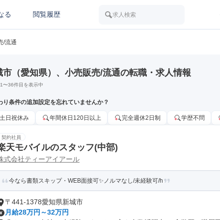
なる
閲覧履歴
求人検索
売/流通
城市（愛知県）、小売販売/流通の転職・求人情報
1
〜
36
件目を表示中
わり条件の追加設定を忘れていませんか？
土日祝休み
年間休日120日以上
完全週休2日制
学歴不問
契約社員
楽天モバイルのスタッフ(中部)
株式会社ティーアイアール
今なら書類スキップ・WEB面接可✨️ノルマなし/未経験可/h
〒441-1378愛知県新城市
月給28万円～32万円