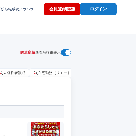
会員登録
ログイン
転職成功ノウハウ
無料
関連度順
新着順
詳細表示
未経験者歓迎
在宅勤務（リモートワーク）OK
家賃補助・住宅手当