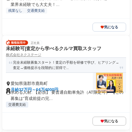
業界未経験でも大丈夫！...
残業なし
交通費支給
気になる
正社員
未経験可|査定から学べるクルマ買取スタッフ
株式会社ネクステージ
完全未経験募集スタート！査定の手順を研修で学び、ヒアリング→
査定→価格提示を段階的に習得で...
愛知県蒲郡市鹿島町
月給32万円～64万4000円
求める人材: 【必須】 要普通自動車免許（AT限定可） 【この
募集は“育成前提の完...
交通費支給
気になる