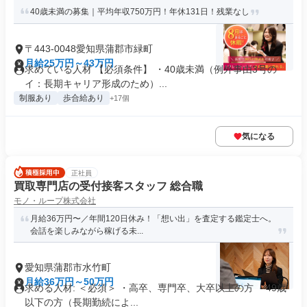
40歳未満の募集｜平均年収750万円！年休131日！残業なし
〒443-0048愛知県蒲郡市緑町
月給25万円～43万円
求めている人材 【必須条件】 ・40歳未満（例外事由3号の
イ：長期キャリア形成のため）...
制服あり
歩合給あり
+17個
気になる
正社員
買取専門店の受付接客スタッフ 総合職
モノ・ループ株式会社
月給36万円〜／年間120日休み！「想い出」を査定する鑑定士へ。
会話を楽しみながら稼げる未...
愛知県蒲郡市水竹町
月給36万円～50万円
求める人材: ＜必須＞ ・高卒、専門卒、大卒以上の方 ・49歳
以下の方（長期勤続によ...