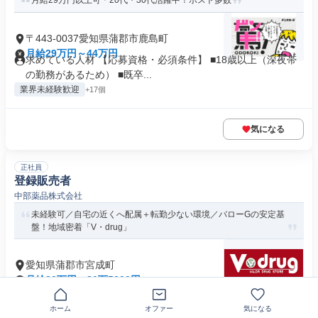
月給29万円以上可＊20代・30代活躍中！ポスト多数
〒443-0037愛知県蒲郡市鹿島町
月給29万円～44万円
求めている人材 【応募資格・必須条件】 ■18歳以上（深夜帯
の勤務があるため） ■既卒...
業界未経験歓迎
+17個
気になる
正社員
登録販売者
中部薬品株式会社
未経験可／自宅の近くへ配属＋転勤少ない環境／バローGの安定基
盤！地域密着「V・drug」
愛知県蒲郡市宮成町
月給20万円～31万5000円
求める人材: ■必須条件： ・第一種普通自動車免許 ・登録販売
者資格 ※実務経験は不...
ホーム
オファー
気になる
交通費支給