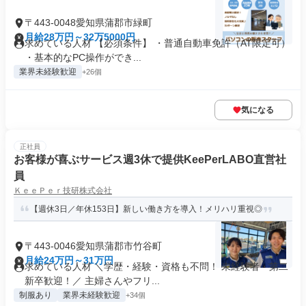
〒443-0048愛知県蒲郡市緑町
月給28万円～32万5000円
求めている人材 【必須条件】 ・普通自動車免許（AT限定可）
・基本的なPC操作ができ...
業界未経験歓迎
+26個
気になる
正社員
お客様が喜ぶサービス週3休で提供KeePerLABO直営社
員
ＫｅｅＰｅｒ技研株式会社
【週休3日／年休153日】新しい働き方を導入！メリハリ重視◎
〒443-0046愛知県蒲郡市竹谷町
月給24万円～31万円
求めている人材 ＼学歴・経験・資格も不問！ 未経験者・第二
新卒歓迎！／ 主婦さんやフリ...
制服あり
業界未経験歓迎
+34個