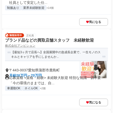
社員として安定した仕...
制服あり
業界未経験歓迎
+14個
気になる
正社員
ブランド品などの買取店舗スタッフ 未経験歓迎
株式会社アンビション
【最短3ヶ月で店長へ】全国展開中の急成長企業で、一生モノのス
キルとキャリアを手にしませんか...
〒443-0037愛知県蒲郡市鹿島町
月給26万円～70万円
応募資格 <資格・経験> 未経験大歓迎 特別な知識一切不要
「今の環境のままでは、自...
車通勤OK
ネイルOK
+2個
気になる