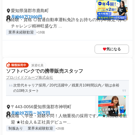
愛知県蒲郡市鹿島町
月給60万7000円
経験・資格 ◎普通自動車運転免許をお持ちの方(AT限定可) ◎
チャレンジ精神旺盛な方 ...
業界未経験歓迎
+18個
気になる
派遣社員
ソフトバンクでの携帯販売スタッフ
プロバイドグループ株式会社
次世代キャリア採用／20代活躍中／残業月10時間以内／朝は余裕
の10時スタート
〒443-0056愛知県蒲郡市神明町
月給20万円～30万円
資格 ＼学歴・経験不問！人物重視の採用です／ ★未経験者歓
迎 ★社会人＆正社員デビュー...
制服あり
業界未経験歓迎
+26個