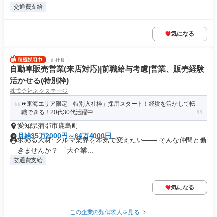
交通費支給
気になる
正社員
自動車販売営業(来店対応)|前職給与考慮|営業、販売経験
活かせる(特別枠)
株式会社ネクステージ
⏩️東海エリア限定「特別入社枠」採用スタート！経験を活かして転
職できる！20代30代活躍中...
愛知県蒲郡市鹿島町
月給35万2000円～64万4000円
求める人材: クルマ業界を本気で変えたい―― そんな仲間と働
きませんか？ 「大企業...
交通費支給
気になる
この企業の類似求人を見る