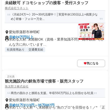
未経験可 ドコモショップの接客・受付スタッフ
株式会社ラネット
《月給24万〜》20〜30代活躍中！│実質年休130日以上×残業少な
め│研修・フォロー万全...
愛知県蒲郡市神明町
月給24万円以上
求める人材: 未経験OK（資格・業界知識不問） 高卒以上 ＼こ
んな方に向いています...
社員登用あり
交通費支給
気になる
正社員
観光施設内の鮮魚市場で接客・販売スタッフ
魚太郎２株式会社
商売の面白さと挑戦を支援。年収550万円以上も目指せる/社員
愛知県蒲郡市海陽町
月給31万3113円～35万687円
求めている人材 *＼未経験から“魚のプロ”を目指せる！／* 「正