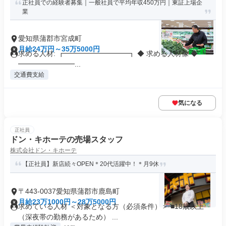
正社員での経験者募集｜一般社員で平均年収450万円｜東証上場企
業
愛知県蒲郡市宮成町
月給24万円～35万5000円
求める人材: ┏━━━━━━━━━┓ ◆ 求める人材像 ◆ ┗━
━━━━━━━━...
交通費支給
気になる
正社員
ドン・キホーテの売場スタッフ
株式会社ドン・キホーテ
【正社員】新店続々OPEN＊20代活躍中！＊月9休
〒443-0037愛知県蒲郡市鹿島町
月給23万1000円～28万5000円
求めている人材 ＜対象となる方（必須条件）＞ ■18歳以上
（深夜帯の勤務があるため） ...