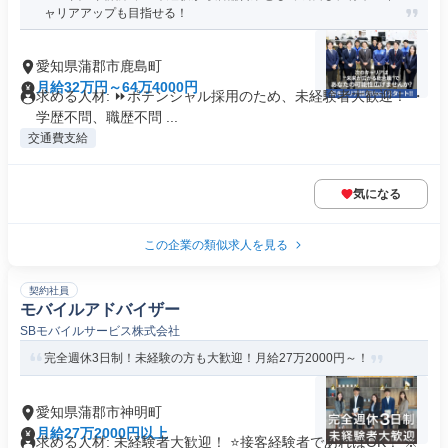
ャリアアップも目指せる！
愛知県蒲郡市鹿島町
月給32万円～64万4000円
求める人材: ⏩️ポテンシャル採用のため、未経験者大歓迎！ ・
学歴不問、職歴不問 ...
交通費支給
気になる
この企業の類似求人を見る
契約社員
モバイルアドバイザー
SBモバイルサービス株式会社
完全週休3日制！未経験の方も大歓迎！月給27万2000円～！
愛知県蒲郡市神明町
月給27万2000円以上
求める人材: 未経験者大歓迎！ ⭐接客経験者であればOK！ ※