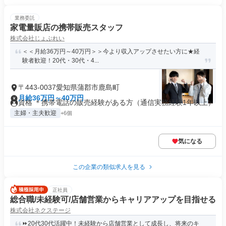
業務委託
家電量販店の携帯販売スタッフ
株式会社じょぶれい
＜＜月給36万円～40万円＞＞今より収入アップさせたい方に★経
験者歓迎！20代・30代・4...
〒443-0037愛知県蒲郡市鹿島町
月給36万円～40万円
資格 ＊携帯電話の販売経験がある方（通信実務経験1年以上）
主婦・主夫歓迎
+6個
気になる
この企業の類似求人を見る
正社員
総合職/未経験可/店舗営業からキャリアアップを目指せる
株式会社ネクステージ
⏩️20代30代活躍中！未経験から店舗営業として成長し、将来のキ