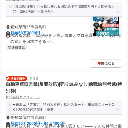
【地域型採用】引っ越し無し＆固定給で年収800万円を目指せる✨
20～30代活躍中✨賞与年4...
愛知県蒲郡市鹿島町
月給58万3000円
求める人材: ✅車が好き ✅高い成果とプロ意識がある ✅お客様
の満足を追求できる ✅...
交通費支給
気になる
正社員
自動車買取営業(反響対応)|売り込みなし|前職給与考慮(特
別枠)
株式会社ネクステージ
⏩️東海エリア限定「特別入社枠」採用スタート！未経験スタートO
K！20代30代活躍中！※要...
愛知県蒲郡市鹿島町
月給35万2000円～64万4000円
求める人材: クルマ業界を本気で変えたい―― そんな仲間と働