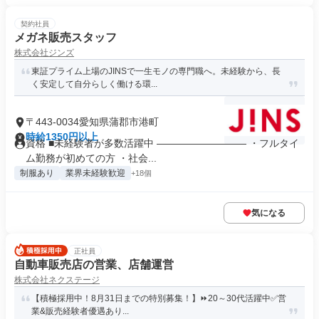
契約社員
メガネ販売スタッフ
株式会社ジンズ
東証プライム上場のJINSで一生モノの専門職へ。未経験から、長
く安定して自分らしく働ける環...
〒443-0034愛知県蒲郡市港町
時給1350円以上
資格 ■未経験者が多数活躍中 ――――――――― ・フルタイ
ム勤務が初めての方 ・社会...
制服あり
業界未経験歓迎
+18個
気になる
正社員
自動車販売店の営業、店舗運営
株式会社ネクステージ
【積極採用中！8月31日までの特別募集！】⏩️20～30代活躍中✅営
業&販売経験者優遇あり...