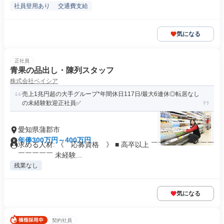
社員登用あり
交通費支給
気になる
正社員
青果の品出し・陳列スタッフ
株式会社ベイシア
売上1兆円超の大手グループ*年間休日117日/最大6連休◎転居なし
の未経験歓迎正社員✅️
愛知県蒲郡市
年俸300万円～400万円
求める人材: 《 応募資格 》 ■ 高卒以上 ￣￣￣￣￣￣￣￣￣
￣￣￣￣￣ 未経験...
残業なし
気になる
契約社員