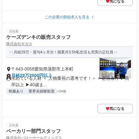
気になる
この企業の類似求人を見る
正社員
ケーズデンキの販売スタッフ
株式会社ギガス
月給29万・賞与4ヶ月分！残業月3.5h私生活も充実の正社員
〒443-0058愛知県蒲郡市上本町
月給29万2000円以上
求めている人材 ＜ 人物重視の選考です！＞ ⭐ 必須条件 ▶高
卒以上 ▶40歳ま...
制服あり
業界未経験歓迎
+34個
気になる
正社員
ベーカリー部門スタッフ
株式会社バローホールディングス