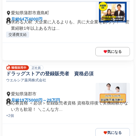
愛知県蒲郡市鹿島町
月給64万4000円
求める人材: 大企業に入るよりも、共に大企業を創ろう！ ・営
業経験1年以上ある方は...
交通費支給
気になる
正社員
ドラッグストアの登録販売者 資格必須
ウエルシア薬局株式会社
愛知県蒲郡市
月給19万5000円～29万円
応募資格 ＜必須＞登録販売者資格 資格取得後で実務経験がな
い方も歓迎！ ＼こんな方...
+2個
気になる