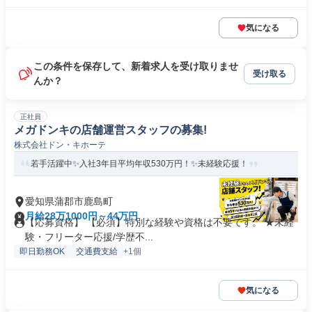
気になる
この条件を保存して、新着求人を受け取りませ
受け取る
んか？
正社員
メガドンキの店舗運営スタッフの募集!
株式会社ドン・キホーテ
若手活躍中✨入社3年目平均年収530万円！✨未経験応援！
愛知県蒲郡市鹿島町
月給28万1000円～44万円
【応募資格】 【必須】特別な経験や資格は不要です。 ★未経
験・フリーター応援/学歴不...
即日勤務OK
交通費支給
+1個
気になる