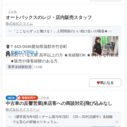
正社員
オートバックスのレジ・店内販売スタッフ
株式会社クライム
「ここならずっと働ける！」人間関係のいい助け合いの職場★
〒443-0046愛知県蒲郡市竹谷町
月給21万円以上
求めている人材 高卒以上の方 ★未経験OK ★車好きな方歓迎
★販売や接客経験のある方...
業界未経験歓迎
+13個
気になる
NEW
正社員
中古車の反響営業|来店客への商談対応|飛び込みなし
株式会社ネクステージ
《通常賞与年4回＋チーム賞与年2回》《20～30代活躍中》未経験
でも安心の研修カリキュラム...