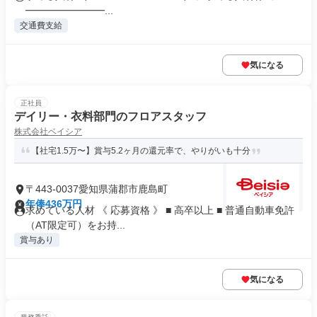
━━━━━━━━...
交通費支給
気になる
正社員
デイリー・衣料部門のフロアスタッフ
株式会社ベイシア
【社宅1.5万〜】賞与5.2ヶ月の還元率で、やりがいも十分
〒443-0037愛知県蒲郡市鹿島町
年俸436万円
求めている人材 《 応募資格 》 ■ 高卒以上 ■ 普通自動車免許
（AT限定可）をお持...
賞与あり
気になる