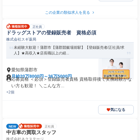
この企業の類似求人を見る
正社員
ドラッグストアの登録販売者 資格必須
株式会社スギ薬局
未経験大歓迎！蒲郡市【蒲郡競艇場前駅】【登録販売者/正社員/求
人】★高収入★店長職以上の経...
愛知県蒲郡市
月給20万8000円～36万5000円
応募資格 ＜必須＞登録販売者資格 資格取得後で実務経験がな
い方も歓迎！ ＼こんな方...
+2個
気になる
NEW
正社員
中古車の買取スタッフ
株式会社ネクステージ