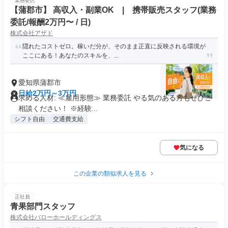
業務委託
【蒲郡市】 高収入・副業OK | 携帯販売スタッフ(業務
委託/報酬2万円〜 / 日)
株式会社アザド
隠れたコストゼロ。稼いだ分が、そのまま正直に反映される環境が
ここにある！あなたのスキルを、...
愛知県蒲郡市
日給2万円～3万円
求める人材: ≪雇用形態≫ 業務委託 やる気のある方もぜひご
相談ください！ ※経験...
シフト自由
交通費支給
気になる
この企業の類似求人を見る
正社員
青果部門スタッフ
株式会社バローホールディングス