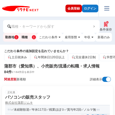
会員登録
ログイン
職種・キーワードから探す
条件保存
勤務地
職種
こだわり条件
雇用形態
年収
新着のみ
1
1
こだわり条件の追加設定を忘れていませんか？
土日祝休み
年間休日120日以上
完全週休2日制
学歴
蒲郡市（愛知県）、小売販売/流通の転職・求人情報
84
件
1
〜
84
件目を表示中
関連度順
新着順
詳細表示
正社員
パソコンの販売スタッフ
株式会社蒲郡ジムキ
✅未経験歓迎✅年休117日✅残業ほぼ０✅賞与年2回✅ノルマ無