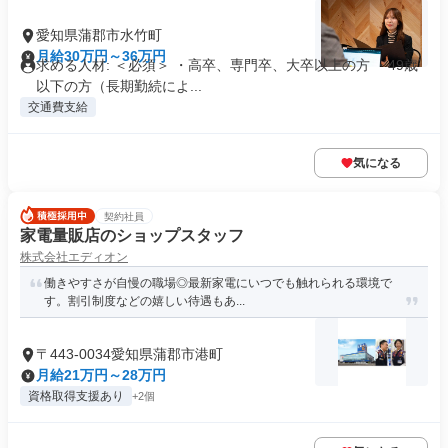
愛知県蒲郡市水竹町
月給30万円～36万円
求める人材: ＜必須＞ ・高卒、専門卒、大卒以上の方 ・49歳
以下の方（長期勤続によ...
交通費支給
気になる
契約社員
家電量販店のショップスタッフ
株式会社エディオン
働きやすさが自慢の職場◎最新家電にいつでも触れられる環境で
す。割引制度などの嬉しい待遇もあ...
〒443-0034愛知県蒲郡市港町
月給21万円～28万円
資格取得支援あり
+2個