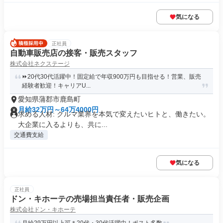
気になる
正社員
自動車販売店の接客・販売スタッフ
株式会社ネクステージ
⏩️20代30代活躍中！固定給で年収900万円も目指せる！営業、販売
経験者歓迎！キャリアU...
愛知県蒲郡市鹿島町
月給32万円～64万4000円
求める人材: クルマ業界を本気で変えたいヒトと、働きたい。
大企業に入るよりも、共に...
交通費支給
気になる
正社員
ドン・キホーテの売場担当責任者・販売企画
株式会社ドン・キホーテ