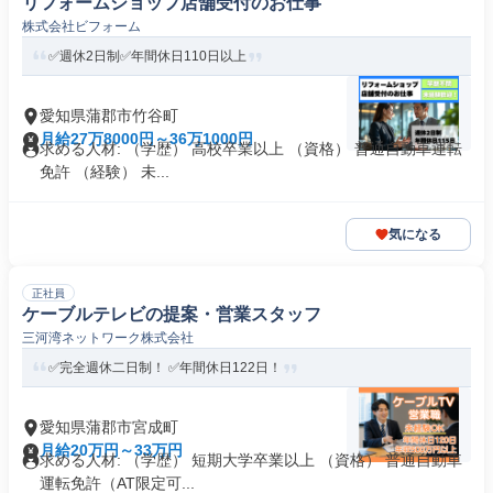
リフォームショップ店舗受付のお仕事
株式会社ビフォーム
✅週休2日制✅年間休日110日以上
愛知県蒲郡市竹谷町
月給27万8000円～36万1000円
求める人材: （学歴） ⾼校卒業以上 （資格） 普通⾃動⾞運転
免許 （経験） 未...
気になる
正社員
ケーブルテレビの提案・営業スタッフ
三河湾ネットワーク株式会社
✅完全週休⼆⽇制！ ✅年間休日122日！
愛知県蒲郡市宮成町
月給20万円～33万円
求める人材: （学歴） 短期⼤学卒業以上 （資格） 普通⾃動⾞
運転免許（AT限定可...