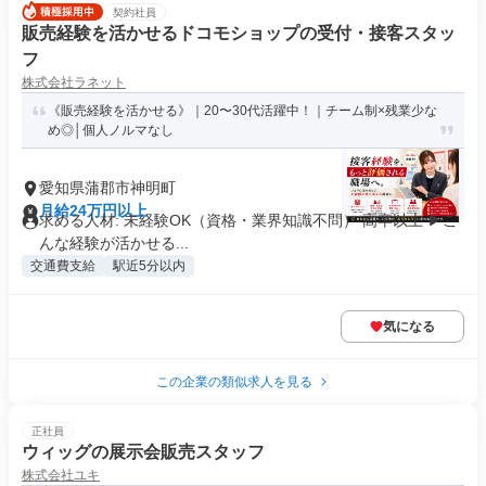
契約社員
販売経験を活かせるドコモショップの受付・接客スタッ
フ
株式会社ラネット
《販売経験を活かせる》｜20〜30代活躍中！｜チーム制×残業少な
め◎│個人ノルマなし
愛知県蒲郡市神明町
月給24万円以上
求める人材: 未経験OK（資格・業界知識不問） 高卒以上 ▶︎こ
んな経験が活かせる...
交通費支給
駅近5分以内
気になる
この企業の類似求人を見る
正社員
ウィッグの展示会販売スタッフ
株式会社ユキ