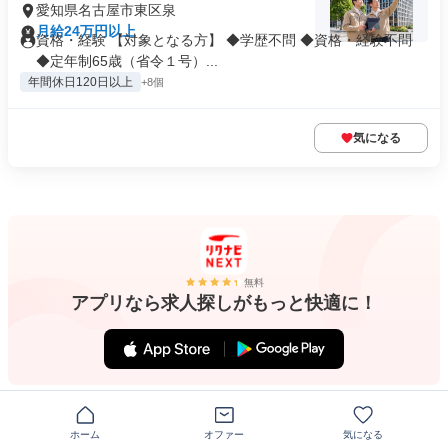
愛知県名古屋市東区泉
月給24万円以上
資格・経験 【対象となる方】 ◆学歴不問 ◆資格・経験不問
◆定年制65歳（省令１号）...
年間休日120日以上
+8個
気になる
無料
アプリなら求人探しがもっと快適に！
ホーム
オファー
気になる
東区（名古屋市）、整備・修理の求人一覧から