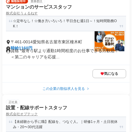
業務委託
マンションのサービススタッフ
株式会社うぇるねす
☆定年なし！☆働き方いろいろ！平日含む週1日～！短時間勤務O
K！
〒461-0014愛知県名古屋市東区橦木町
時給1160円
資格 *最寄り駅より通勤1時間程度のお仕事できる方歓迎！* *
＜第二のキャリアを応援...
気になる
この企業の類似求人を見る
正社員
設置・配線サポートスタッフ
株式会社オプテック
【未経験から手に職】配線を、つなぐ人。｜研修1ヶ月・土日祝休
み・20〜30代活躍