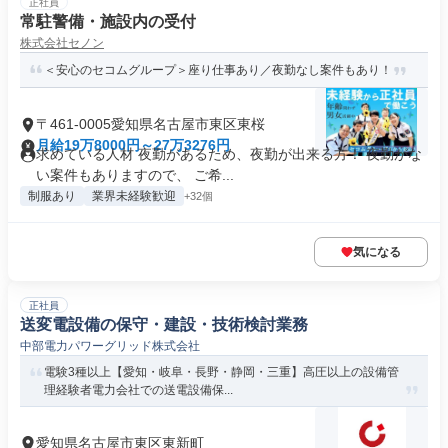
正社員
常駐警備・施設内の受付
株式会社セノン
＜安心のセコムグループ＞座り仕事あり／夜勤なし案件もあり！
〒461-0005愛知県名古屋市東区東桜
月給19万8000円～27万3276円
求めている人材 夜勤があるため、夜勤が出来る方！ 夜勤がな
い案件もありますので、 ご希...
制服あり
業界未経験歓迎
+32個
気になる
正社員
送変電設備の保守・建設・技術検討業務
中部電力パワーグリッド株式会社
電験3種以上【愛知・岐阜・長野・静岡・三重】高圧以上の設備管
理経験者電力会社での送電設備保...
愛知県名古屋市東区東新町