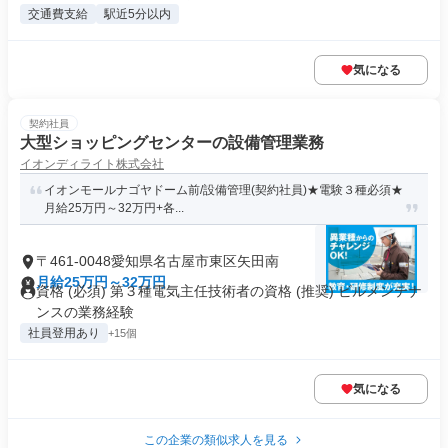
交通費支給
駅近5分以内
気になる
契約社員
大型ショッピングセンターの設備管理業務
イオンディライト株式会社
イオンモールナゴヤドーム前/設備管理(契約社員)★電験３種必須★
月給25万円～32万円+各...
〒461-0048愛知県名古屋市東区矢田南
月給25万円～32万円
資格 (必須) 第３種電気主任技術者の資格 (推奨) ビルメンテナ
ンスの業務経験
社員登用あり
+15個
気になる
この企業の類似求人を見る