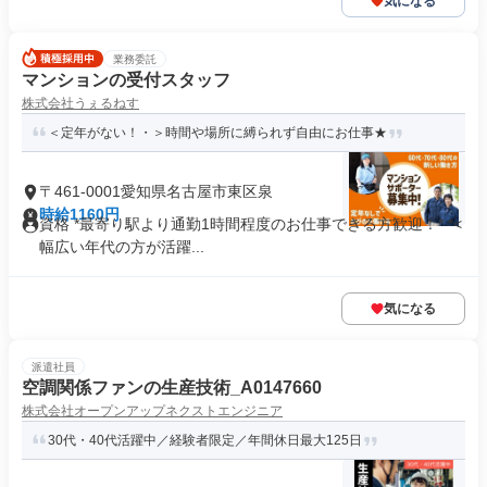
気になる
業務委託
マンションの受付スタッフ
株式会社うぇるねす
＜定年がない！・＞時間や場所に縛られず自由にお仕事★
〒461-0001愛知県名古屋市東区泉
時給1160円
資格 *最寄り駅より通勤1時間程度のお仕事できる方歓迎！* *<
幅広い年代の方が活躍...
気になる
派遣社員
空調関係ファンの生産技術_A0147660
株式会社オープンアップネクストエンジニア
30代・40代活躍中／経験者限定／年間休日最大125日