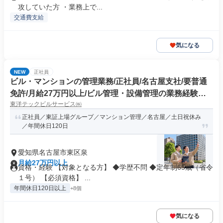
攻していた方 ・業務上で...
交通費支給
気になる
NEW
正社員
ビル・マンションの管理業務/正社員/名古屋支社/要普通
免許/月給27万円以上/ビル管理・設備管理の業務経験者
東洋テックビルサービス㈱
歓迎/消防設備士・電気工事士の有資格者優遇/職務未経験
者OK/ブランクOK/東証上場グループ企業/土日祝休み/年
正社員／東証上場グループ／マンション管理／名古屋／土日祝休み
／年間休日120日
間休日120日/資格取得祝金・手当充実
愛知県名古屋市東区泉
月給27万円以上
資格・経験 【対象となる方】 ◆学歴不問 ◆定年制65歳（省令
１号） 【必須資格】 ...
年間休日120日以上
+8個
気になる