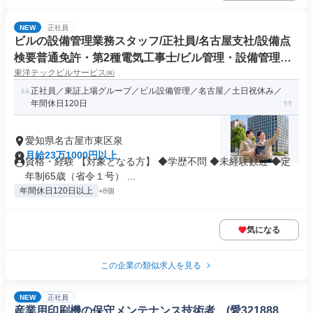
NEW
正社員
ビルの設備管理業務スタッフ/正社員/名古屋支社/設備点
検要普通免許・第2種電気工事士/ビル管理・設備管理の
東洋テックビルサービス㈱
業務経験者歓迎/消防設備士・電気工事士の有資格者優遇/
未経験歓迎/ブランクOK/東証上場グループ企業/土日祝休
正社員／東証上場グループ／ビル設備管理／名古屋／土日祝休み／
年間休日120日
み/年間休日120日/資格取得祝金・手当充実
愛知県名古屋市東区泉
月給23万1000円以上
資格・経験 【対象となる方】 ◆学歴不問 ◆未経験歓迎 ◆定
年制65歳（省令１号） ...
年間休日120日以上
+8個
気になる
この企業の類似求人を見る
NEW
正社員
産業用印刷機の保守メンテナンス技術者 (愛321888