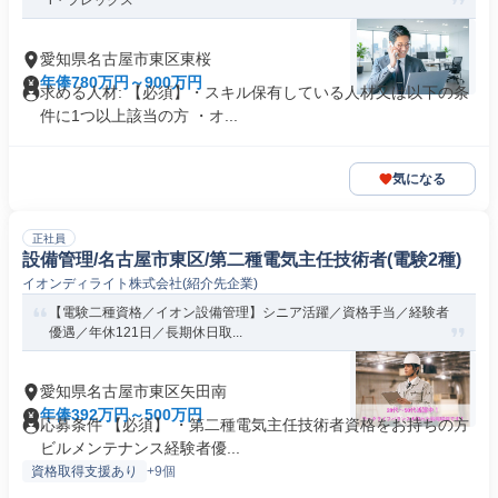
r・フレックス
愛知県名古屋市東区東桜
年俸780万円～900万円
求める人材: 【必須】・スキル保有している人材又は以下の条
件に1つ以上該当の方 ・オ...
気になる
正社員
設備管理/名古屋市東区/第二種電気主任技術者(電験2種)
イオンディライト株式会社(紹介先企業)
【電験二種資格／イオン設備管理】シニア活躍／資格手当／経験者
優遇／年休121日／長期休日取...
愛知県名古屋市東区矢田南
年俸392万円～500万円
応募条件 【必須】 ・第二種電気主任技術者資格をお持ちの方
ビルメンテナンス経験者優...
資格取得支援あり
+9個