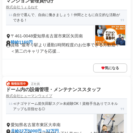
マンション管理員代行
株式会社うぇるねす
自分で選んで、自由に働きましょう！仲間とともに自立的な活動が
できる！
〒461-0048愛知県名古屋市東区矢田南
時給1160円
資格 *最寄り駅より通勤1時間程度のお仕事できる方歓迎！* *
＜第二のキャリアを応援...
気になる
正社員
ドーム内の設備管理・メンテナンススタッフ
株式会社ヒューマンウェイブ
≪ナゴヤドーム前矢田駅スグ≫未経験OK！資格手当ありでスキル
アップも目指せる◎
愛知県名古屋市東区大幸南
月給22万5000円～32万円