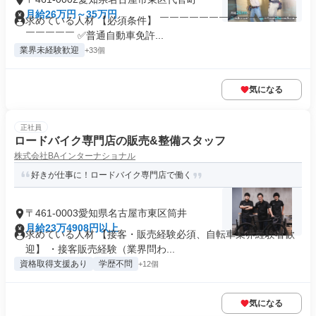
月給26万円～35万円
求めている人材 【必須条件】 ￣￣￣￣￣￣￣￣￣￣￣￣￣￣
￣￣￣￣￣ ✅普通自動車免許...
業界未経験歓迎
+33個
気になる
正社員
ロードバイク専門店の販売&整備スタッフ
株式会社BAインターナショナル
好きが仕事に！ロードバイク専門店で働く
〒461-0003愛知県名古屋市東区筒井
月給23万4908円以上
求めている人材 【接客・販売経験必須、自転車業界経験者歓
迎】 ・接客販売経験（業界問わ...
資格取得支援あり
学歴不問
+12個
気になる