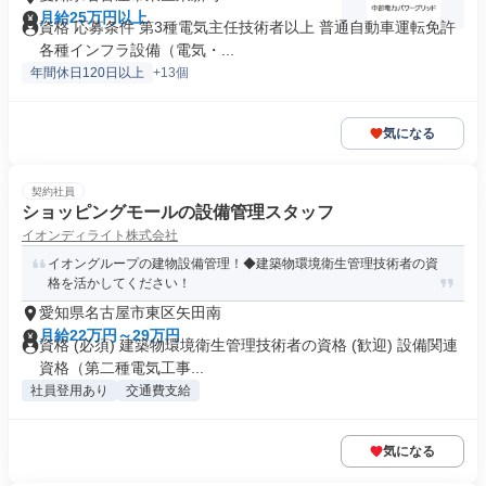
月給25万円以上
資格 応募条件 第3種電気主任技術者以上 普通自動車運転免許
各種インフラ設備（電気・...
年間休日120日以上
+13個
気になる
契約社員
ショッピングモールの設備管理スタッフ
イオンディライト株式会社
イオングループの建物設備管理！◆建築物環境衛生管理技術者の資
格を活かしてください！
愛知県名古屋市東区矢田南
月給22万円～29万円
資格 (必須) 建築物環境衛生管理技術者の資格 (歓迎) 設備関連
資格（第二種電気工事...
社員登用あり
交通費支給
気になる