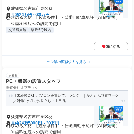
愛知県名古屋市東区葵
月給24万円～30万円
求める人材: 【必須条件】 ・普通自動車免許（AT限定可）
※歯科医院への訪問で使用...
交通費支給
駅近5分以内
気になる
この企業の類似求人を見る
正社員
PC・機器の設置スタッフ
株式会社オプテック
【未経験OK】パソコンを置いて、つなぐ。｜かんたん設置ワーク
／研修1ヶ月で独り立ち・土日祝...
愛知県名古屋市東区葵
月給24万5000円～30万円
求める人材: 【必須条件】 ・普通自動車免許（AT限定可）
※歯科医院への訪問で使用...