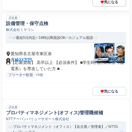
気になる
正社員
設備管理・保守点検
株式会社ミヤコシ
✅最短5日内定✅18時以降面談OK✅カジュアル面談
愛知県名古屋市東区泉
月給23万円
【応募資格】 高卒以上 【必須条件】 ■学生時代に工学系（機
電系）を専攻していた方 ■...
フリーター歓迎
+9個
気になる
正社員
プロパティマネジメント(オフィス)管理職候補
NTTアーバンバリューサポート株式会社
プロパティマネジメント（オフィス）【名古屋／管理者】／NTTG