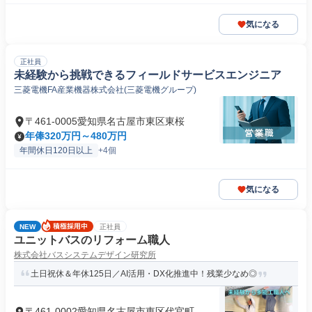
気になる
正社員
未経験から挑戦できるフィールドサービスエンジニア
三菱電機FA産業機器株式会社(三菱電機グループ)
〒461-0005愛知県名古屋市東区東桜
年俸320万円～480万円
年間休日120日以上
+4個
気になる
NEW
正社員
ユニットバスのリフォーム職人
株式会社バスシステムデザイン研究所
土日祝休＆年休125日／AI活用・DX化推進中！残業少なめ◎
〒461-0002愛知県名古屋市東区代官町