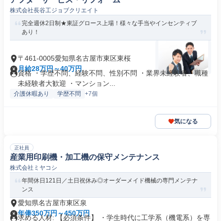
株式会社長谷工ジョブクリエイト
完全週休2日制★東証グロース上場！様々な手当やインセンティブ
あり！
〒461-0005愛知県名古屋市東区東桜
月給28万円～40万円
資格 ・学歴不問、経験不問、性別不問 ・業界未経験者、職種
未経験者大歓迎 ・マンション...
介護休暇あり
学歴不問
+7個
気になる
正社員
産業用印刷機・加工機の保守メンテナンス
株式会社ミヤコシ
年間休日121日／土日祝休み◎オーダーメイド機械の専門メンテナ
ンス
愛知県名古屋市東区泉
年俸350万円～450万円
求める人材: 【必須条件】 ・学生時代に工学系（機電系）を専