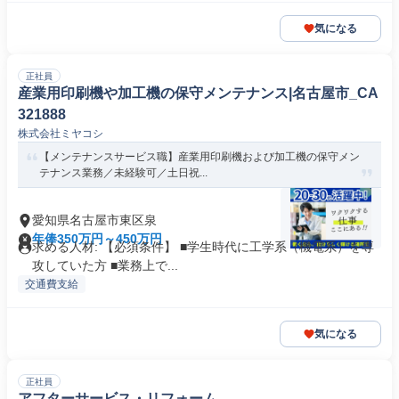
気になる
正社員
産業用印刷機や加工機の保守メンテナンス|名古屋市_CA
321888
株式会社ミヤコシ
【メンテナンスサービス職】産業用印刷機および加工機の保守メン
テナンス業務／未経験可／⼟⽇祝...
愛知県名古屋市東区泉
年俸350万円～450万円
求める人材: 【必須条件】 ■学生時代に工学系（機電系）を専
攻していた方 ■業務上で...
交通費支給
気になる
正社員
アフターサービス・リフォーム