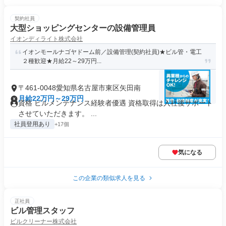
契約社員
大型ショッピングセンターの設備管理員
イオンディライト株式会社
イオンモールナゴヤドーム前／設備管理(契約社員)★ビル管・電工
２種歓迎★月給22～29万円...
〒461-0048愛知県名古屋市東区矢田南
月給22万円～29万円
資格 ビルメンテナンス経験者優遇 資格取得は入社後サポート
させていただきます。 ...
社員登用あり
+17個
気になる
この企業の類似求人を見る
正社員
ビル管理スタッフ
ビルクリーナー株式会社