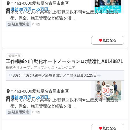
〒461-0000愛知県名古屋市東区
月給30万円～55万円
求めている人材 高卒以上/転職回数不問★生産技術、製造技
術、保全、施工管理など経験を活...
無期雇用派遣
+19個
気になる
派遣社員
工作機械の自動化オートメーションロボ設計_A0148871
株式会社オープンアップネクストエンジニア
30代・40代活躍中／経験者限定／年間休日最大125日
〒461-0000愛知県名古屋市東区
月給30万円～55万円
求めている人材 高卒以上/転職回数不問★生産技術、製造技
術、保全、施工管理など経験を活...
無期雇用派遣
+19個
気になる