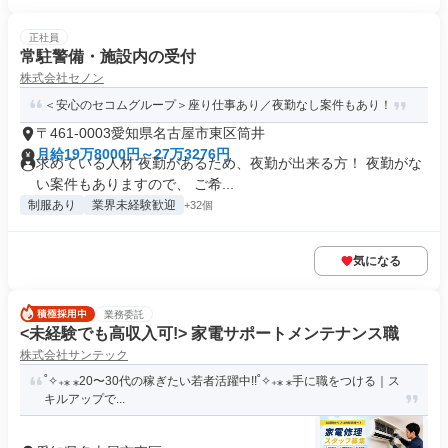
正社員
常駐警備・施設内の受付
株式会社セノン
＜安心のセコムグループ＞座り仕事あり／夜勤なし案件もあり！
〒461-0003愛知県名古屋市東区筒井
月給19万8000円～27万3276円
求めている人材 夜勤があるため、夜勤が出来る方！ 夜勤がな
い案件もありますので、 ご希...
制服あり
業界未経験歓迎
+32個
気になる
業務委託
<未経験でも高収入可!> 家電サポートメンテナンス職
株式会社サンテック
˚✧₊⁎ ⁎20〜30代の稼ぎたい若者活躍中!!˚✧₊⁎ ⁎手に職をつける｜ス
キルアップで...