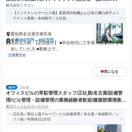
株式会社ミヤコシ
【メンテナンスサービス職】産業用印刷機および加工機の保守メン
テナンス業務／未経験可／⼟⽇祝...
愛知県名古屋市東区泉
年俸350万円～450万円
求める人材: 【必須条件】 ■学生時代に工学系（機電系）を専
攻していた方 ■業務上で...
交通費支給
気になる
NEW
正社員
オフィスビルの常駐管理スタッフ/正社員/名古屋/設備管
理/ビル管理・設備管理の業務経験者歓迎/建築部環境衛生
東洋テックビルサービス㈱
管理技術者/・電気工事士の有資格者優遇/未経験OK/ブラ
ンクOK/資格不問/要普通運転免許/東証上場グループ企業/
正社員／東証上場グループ／ビル設備管理／名古屋／未経験可／シ
フト制／年間休日120日
当務あり/年間休日120日/資格取得祝金