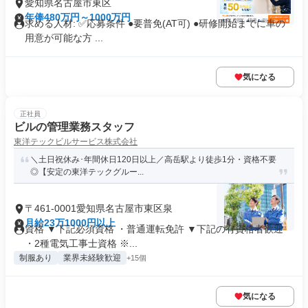
愛知県名古屋市東区
年俸480万円～1000万円
求める人材: ✅️応募条件 ●要普免(AT可) ●研修開始までに車の
用意が可能な方 ...
気になる
正社員
ビルの管理業務スタッフ
東洋テックビルサービス株式会社
＼土日祝休み･年間休日120日以上／高岳駅より徒歩1分・資格不要
◎【安定の東洋テックグルー...
〒461-0001愛知県名古屋市東区泉
月給23万1000円以上
資格 ▼下記必須資格 ・普通運転免許 ▼下記の有資格者歓迎
・2種電気工事士資格 ※...
制服あり
業界未経験歓迎
+15個
気になる