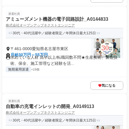
派遣社員
アミューズメント機器の電子回路設計_A0144833
株式会社オープンアップネクストエンジニア
30代・40代活躍中／経験者限定／年間休日最大125日
〒461-0000愛知県名古屋市東区
月給30万円～55万円
求めている人材 高卒以上/転職回数不問★生産技術、製造技
術、保全、施工管理など経験を活...
無期雇用派遣
+19個
気になる
派遣社員
自動車の充電インレットの開発_A0149113
株式会社オープンアップネクストエンジニア
30代・40代活躍中／経験者限定／年間休日最大125日