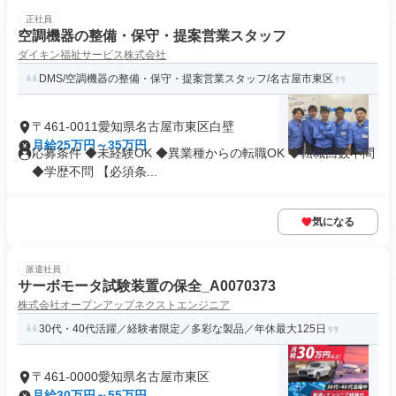
正社員
空調機器の整備・保守・提案営業スタッフ
ダイキン福祉サービス株式会社
DMS/空調機器の整備・保守・提案営業スタッフ/名古屋市東区
〒461-0011愛知県名古屋市東区白壁
月給25万円～35万円
応募条件 ◆未経験OK ◆異業種からの転職OK ◆転職回数不問
◆学歴不問 【必須条...
気になる
派遣社員
サーボモータ試験装置の保全_A0070373
株式会社オープンアップネクストエンジニア
30代・40代活躍／経験者限定／多彩な製品／年休最大125日
〒461-0000愛知県名古屋市東区
月給30万円～55万円