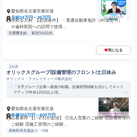
愛知県名古屋市東区葵
月給24万円～30万円
求める人材: 【必須条件】 ・普通自動車免許（AT限定可）
※歯科医院への訪問で使用...
交通費支給
駅近5分以内
気になる
正社員
オリックスグループ/設備管理のフロント/土日休み
オリックス・ファシリティーズ株式会社
「大手グループ企業へ最後の転職」設備管理経験を活かしてキャリ
アアップ/年休120日以上/充...
愛知県名古屋市東区泉
年俸350万円～600万円
応募条件 【いずれか必須】 ①法人営業のご経験 ②設備管理の
ご経験 ③施工管理のご経験...
資格取得支援あり
+8個