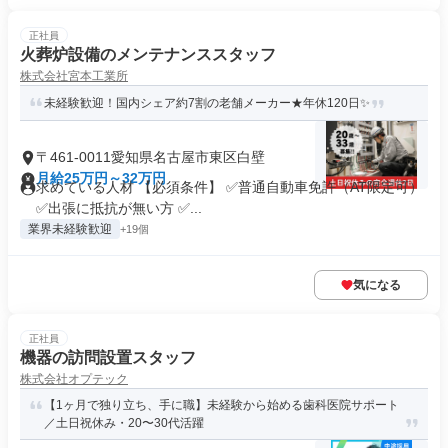
正社員
火葬炉設備のメンテナンススタッフ
株式会社宮本工業所
未経験歓迎！国内シェア約7割の老舗メーカー★年休120日✨
〒461-0011愛知県名古屋市東区白壁
月給25万円～32万円
求めている人材 【必須条件】 ✅普通自動車免許（AT限定可）
✅出張に抵抗が無い方 ✅...
業界未経験歓迎
+19個
気になる
正社員
機器の訪問設置スタッフ
株式会社オプテック
【1ヶ月で独り立ち、手に職】未経験から始める歯科医院サポート
／土日祝休み・20〜30代活躍