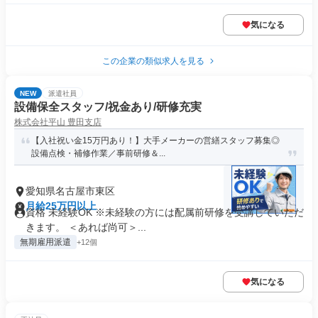
気になる
この企業の類似求人を見る
NEW
派遣社員
設備保全スタッフ/祝金あり/研修充実
株式会社平山 豊田支店
【入社祝い金15万円あり！】大手メーカーの営繕スタッフ募集◎
設備点検・補修作業／事前研修＆...
愛知県名古屋市東区
月給25万円以上
資格 未経験OK ※未経験の方には配属前研修を受講していただ
きます。 ＜あれば尚可＞...
無期雇用派遣
+12個
気になる