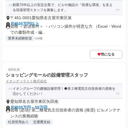
創業70年以上の安定企業で、ビルや施設の「快適な環境」を支え
る現場管理スタッフを募集します...
〒461-0001愛知県名古屋市東区泉
月給20万円以上
資格 ＜必須条件＞ ・パソコン操作が得意な方 （Excel・Word
での書類作成・編...
業界未経験歓迎
+14個
気になる
契約社員
ショッピングモールの設備管理スタッフ
イオンディライト株式会社
イオングループの建物設備管理！◆第２種電気主任技術者の資格を
活かしてください！
愛知県名古屋市東区矢田南
月給35万円～55万円
資格 (必須) 第二種電気主任技術者の資格 (推奨) ビルメンテナ
ンスの業務経験
社員登用あり
交通費支給