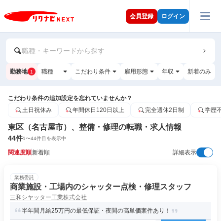
会員登録
ログイン
職種・キーワードから探す
勤務地
職種
こだわり条件
雇用形態
年収
新着のみ
1
こだわり条件の追加設定を忘れていませんか？
土日祝休み
年間休日120日以上
完全週休2日制
学歴
東区（名古屋市）、整備・修理の転職・求人情報
44
件
1
〜
44
件目を表示中
関連度順
新着順
詳細表示
業務委託
商業施設・工場内のシャッター点検・修理スタッフ
三和シヤッター工業株式会社
半年間月給25万円の最低保証・夜間の高単価案件あり！