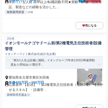
求めている人材 高卒以上/転職回数不問★実験・評価、品質保
証、製造などの経験を活かした...
無期雇用派遣
+19個
気になる
正社員
イオンモールナゴヤドーム前/第2種電気主任技術者/設備
管理
イオンディライト株式会社(紹介先企業)
「第2の人生は設備に挑戦」イオングループ/年休120日//再雇用制
度あり/昇給あり/選任手...
愛知県名古屋市東区矢田南
年俸400万円～550万円
応募条件 【必須】 ・第2種電気主任技術者（電験2種） 【活か
せるスキル】 ・設備管...
資格取得支援あり