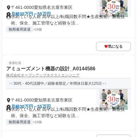
〒461-0000愛知県名古屋市東区
月給30万円～55万円
求めている人材 高卒以上/転職回数不問★生産技術、製造技
術、保全、施工管理など経験を活...
無期雇用派遣
+19個
気になる
派遣社員
アミューズメント機器の設計_A0144586
株式会社オープンアップネクストエンジニア
30代・40代活躍中／経験者限定／年間休日最大125日
〒461-0000愛知県名古屋市東区
月給30万円～55万円
求めている人材 高卒以上/転職回数不問★生産技術、製造技
術、保全、施工管理など経験を活...
無期雇用派遣
+19個