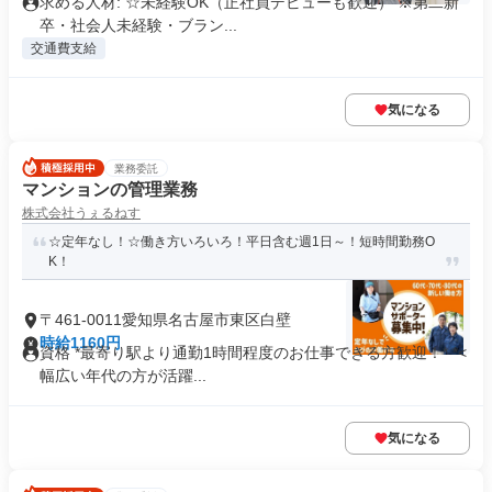
求める人材: ☆未経験OK（正社員デビューも歓迎） ※第二新
卒・社会人未経験・ブラン...
交通費支給
気になる
業務委託
マンションの管理業務
株式会社うぇるねす
☆定年なし！☆働き方いろいろ！平日含む週1日～！短時間勤務O
K！
〒461-0011愛知県名古屋市東区白壁
時給1160円
資格 *最寄り駅より通勤1時間程度のお仕事できる方歓迎！* *<
幅広い年代の方が活躍...
気になる