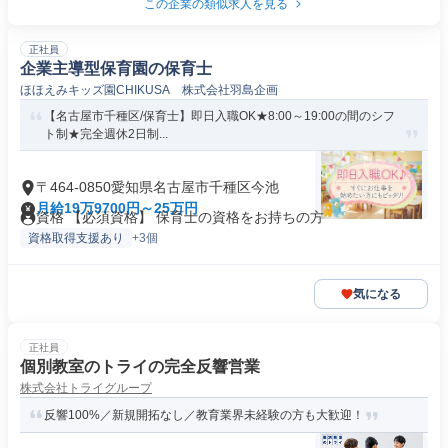
この企業の類似求人を見る
正社員
企業主導型保育園の保育士
ほほえみキッズ園CHIKUSA 株式会社羽島企画
【名古屋市千種区/保育士】即日入職OK★8:00～19:00の間のシフ
ト制★完全週休2日制...
〒464-0850愛知県名古屋市千種区今池
月給19万9700円～25万円
資格 【必須資格】 保育士の資格をお持ちの方
資格取得支援あり
+3個
気になる
正社員
個別教室のトライの完全反響営業
株式会社トライグループ
反響100%／新規開拓なし／教育業界未経験の方も大歓迎！