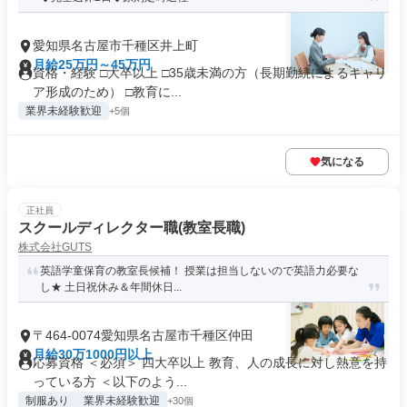
愛知県名古屋市千種区井上町
月給25万円～45万円
資格・経験 □大卒以上 □35歳未満の方（長期勤続によるキャリ
ア形成のため） □教育に...
業界未経験歓迎
+5個
気になる
正社員
スクールディレクター職(教室長職)
株式会社GUTS
英語学童保育の教室長候補！ 授業は担当しないので英語力必要な
し★ 土日祝休み＆年間休日...
〒464-0074愛知県名古屋市千種区仲田
月給30万1000円以上
応募資格 ＜必須＞ 四大卒以上 教育、人の成長に対し熱意を持
っている方 ＜以下のよう...
制服あり
業界未経験歓迎
+30個