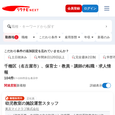
会員登録
ログイン
職種・キーワードから探す
勤務地
職種
こだわり条件
雇用形態
年収
新着のみ
1
こだわり条件の追加設定を忘れていませんか？
土日祝休み
年間休日120日以上
完全週休2日制
学歴
千種区（名古屋市）、保育士・教員・講師の転職・求人情
報
104
件
1
〜
100
件目を表示中
関連度順
新着順
詳細表示
正社員
幼児教室の施設運営スタッフ
東京マイクラブ株式会社