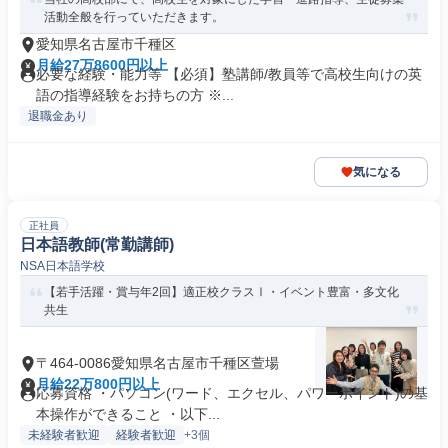
活動全般を行っていただきます。
愛知県名古屋市千種区
月給27万8600円以上
必要な経験・能力等 【必須】塾講師/教員等で高校生向けの英
語の指導経験をお持ちの方 ※...
退職金あり
気になる
正社員
日本語教師(常勤講師)
NSA日本語学校
【若手活躍・賞与年2回】適正校クラスⅠ・イベント豊富・多文化
共生
〒464-0086愛知県名古屋市千種区萱場
月給22万800円以上
応募資格 ・パソコン(ワード、エクセル、パワーポイント)の基
本操作ができること ・以下...
未経験者歓迎
経験者歓迎
+3個