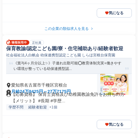
気になる
この企業の類似求人を見る
正社員
保育教諭/認定こども園/寮・住宅補助あり/経験者歓迎
社会福祉法人白帆会 幼保連携型認定こども園 しらほ宮根台保育園
《賞与4ヶ月分以上✨》子連れ出勤可能⭕教育体制充実⭐働きやす
い環境が整っている幼保連携型認...
愛知県名古屋市千種区宮根台
月給24万8425円～27万7175円
【応募資格】 保育士資格及び幼稚園教諭免許をお持ちの方
【メリット】 #長期 #学歴...
学歴不問
経験者歓迎
+1個
気になる