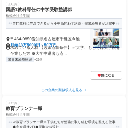
正社員
国語1教科専任の中学受験塾講師
株式会社浜学園
専門教科に専念できるから小中高問わず講義・授業経験者が活躍中
〒464-0850愛知県名古屋市千種区今池
月給23万5000円～50万円
求めている人材 【必須応募条件】 ✅大学、もしくは大学院を
卒業した方 ※大学中退者も応...
業界未経験歓迎
+21個
気になる
この企業の類似求人を見る
正社員
教育プランナー職
株式会社浜学園
≪教育プランナー職≫子供たちが勉強に取り組む環境を整える仕事
◆完全週休2日◆原則定時退社