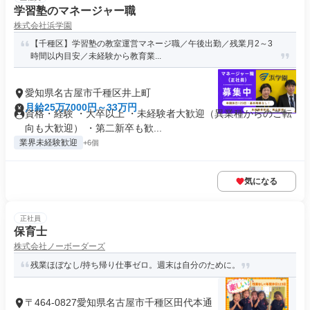
学習塾のマネージャー職
株式会社浜学園
【千種区】学習塾の教室運営マネージ職／午後出勤／残業月2～3
時間以内目安／未経験から教育業...
愛知県名古屋市千種区井上町
月給25万7000円～33万円
資格・経験 ・大卒以上 ・未経験者大歓迎（異業種からのご転
向も大歓迎） ・第二新卒も歓...
業界未経験歓迎
+6個
気になる
正社員
保育士
株式会社ノーボーダーズ
残業ほぼなし/持ち帰り仕事ゼロ。週末は自分のために。
〒464-0827愛知県名古屋市千種区田代本通