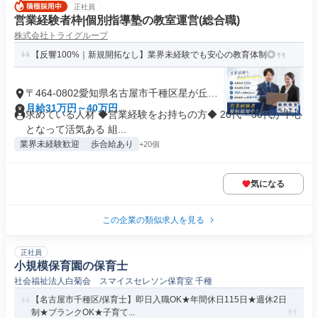
正社員
営業経験者枠|個別指導塾の教室運営(総合職)
株式会社トライグループ
【反響100%｜新規開拓なし】業界未経験でも安心の教育体制◎
〒464-0802愛知県名古屋市千種区星が丘元
町
月給31万円～40万円
求めている人材 ◆営業経験をお持ちの方◆ 20代・30代が中心
となって活気ある 組...
業界未経験歓迎
歩合給あり
+20個
気になる
この企業の類似求人を見る
正社員
小規模保育園の保育士
社会福祉法人白菊会 スマイスセレソン保育室 千種
【名古屋市千種区/保育士】即日入職OK★年間休日115日★週休2日
制★ブランクOK★子育て...