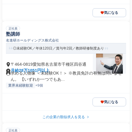
気になる
正社員
塾講師
名進研ホールディングス株式会社
◎未経験OK／年休120日／賞与年2回／教師研修制度あり
〒464-0819愛知県名古屋市千種区四谷通
月給28万1051円以上
求める人物像 ＜未経験OK！＞ ※教員免許の有無は問いませ
ん。 【いずれか一つでもあ...
業界未経験歓迎
+9個
気になる
この企業の類似求人を見る
正社員