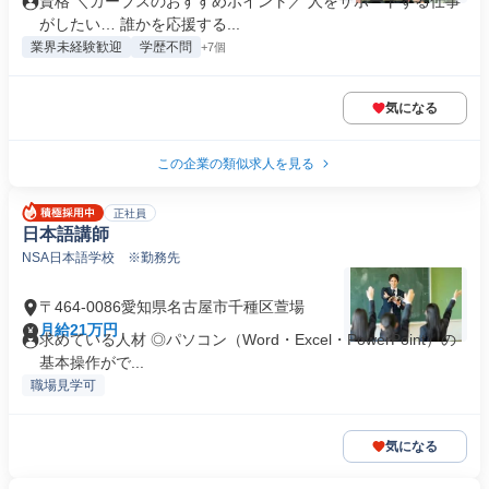
資格 ＼カーブスのおすすめポイント／ 人をサポートする仕事
がしたい… 誰かを応援する...
業界未経験歓迎
学歴不問
+7個
気になる
この企業の類似求人を見る
正社員
日本語講師
NSA日本語学校 ※勤務先
〒464-0086愛知県名古屋市千種区萱場
月給21万円
求めている人材 ◎パソコン（Word・Excel・PowerPoint）の
基本操作がで...
職場見学可
気になる