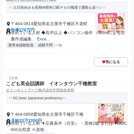
土日祝休み＆長期休暇有◎駅チカの職場で通勤も楽々♪
〒464-0814愛知県名古屋市千種区不老町
年俸276万円
求めている人材 ◆高卒以上 ◆パソコン操作 （Wordによる文
書作成編集、 Exce...
業界未経験歓迎
経験不問
+7個
気になる
正社員
こども英会話講師 イオンタウン千種教室
セイハネットワーク株式会社中部統括本部
N1 level Japanese proficiency
〒464-0858愛知県名古屋市千種区千種
月給23万2200円
求めている人材 ▼応募条件（目安） ・英検2級 または TOEIC
650点程度 ※資格...