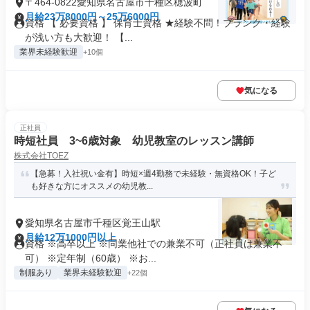
〒464-0822愛知県名古屋市千種区穂波町
月給23万8000円～25万6000円
資格 【 必要資格 】 保育士資格 ★経験不問！ブランク・経験
が浅い方も大歓迎！ 【...
業界未経験歓迎
+10個
気になる
正社員
時短社員 3~6歳対象 幼児教室のレッスン講師
株式会社TOEZ
【急募！入社祝い金有】時短×週4勤務で未経験・無資格OK！子ど
も好きな方にオススメの幼児教...
愛知県名古屋市千種区覚王山駅
月給12万1000円以上
資格 ※高卒以上 ※同業他社での兼業不可（正社員は兼業不
可） ※定年制（60歳） ※お...
制服あり
業界未経験歓迎
+22個