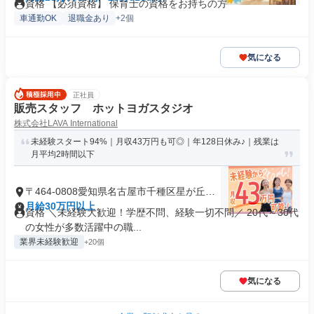
資格 【必須資格】 保育士の資格をお持ちの方
車通勤OK
退職金あり
+2個
気になる
正社員
販売スタッフ ホットヨガスタジオ
株式会社LAVA International
未経験スタート94%｜月収43万円も可◎｜年128日休み♪｜残業は
月平均2時間以下
〒464-0808愛知県名古屋市千種区星が丘山
手
月給30万円以上
資格 ＼未経験大歓迎！学歴不問、経験一切不問／ 20代～30代
の女性が多数活躍中の職...
業界未経験歓迎
+20個
気になる