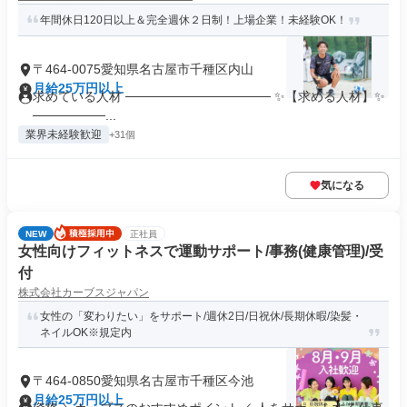
年間休日120日以上＆完全週休２日制！上場企業！未経験OK！
〒464-0075愛知県名古屋市千種区内山
月給25万円以上
求めている人材 ──────────────── ✨【求める人材】✨
────────...
業界未経験歓迎
+31個
気になる
NEW
正社員
女性向けフィットネスで運動サポート/事務(健康管理)/受
付
株式会社カーブスジャパン
女性の「変わりたい」をサポート/週休2日/日祝休/長期休暇/染髪・
ネイルOK※規定内
〒464-0850愛知県名古屋市千種区今池
月給25万円以上