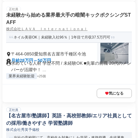
正社員
未経験から始める業界最大手の暗闇キックボクシングST
AFF
株式会社ＬＡＶＡ Ｉｎｔｅｒｎａｔｉｏｎａｌ
ネイル美容OK｜未経験入社96％｜1年目で月収37.5万円可
〒464-0850愛知県名古屋市千種区今池
月給28万円～50万円
求めている人材 学歴不問 / 未経験OK ■先輩の前職 20代のメン
バーが活躍中！ ...
業界未経験歓迎
+25個
気になる
正社員
【名古屋市/塾講師】英語・高校部教師/エリア社員として
の採用/働きやすさ 学習塾講師
株式会社秀英予備校
当社の高校部にて、高校生を対象にした学習・進路指導、生徒募集