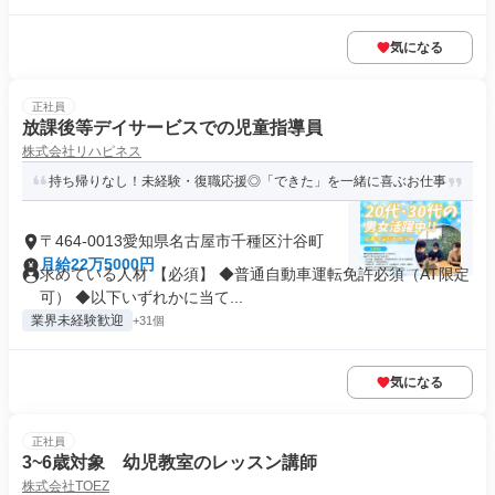
気になる
正社員
放課後等デイサービスでの児童指導員
株式会社リハピネス
持ち帰りなし！未経験・復職応援◎「できた」を一緒に喜ぶお仕事
〒464-0013愛知県名古屋市千種区汁谷町
月給22万5000円
求めている人材 【必須】 ◆普通自動車運転免許必須（AT限定
可） ◆以下いずれかに当て...
業界未経験歓迎
+31個
気になる
正社員
3~6歳対象 幼児教室のレッスン講師
株式会社TOEZ