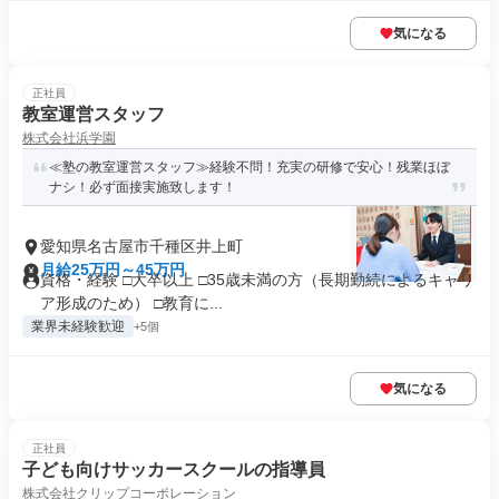
気になる
正社員
教室運営スタッフ
株式会社浜学園
≪塾の教室運営スタッフ≫経験不問！充実の研修で安心！残業ほぼ
ナシ！必ず面接実施致します！
愛知県名古屋市千種区井上町
月給25万円～45万円
資格・経験 □大卒以上 □35歳未満の方（長期勤続によるキャリ
ア形成のため） □教育に...
業界未経験歓迎
+5個
気になる
正社員
子ども向けサッカースクールの指導員
株式会社クリップコーポレーション