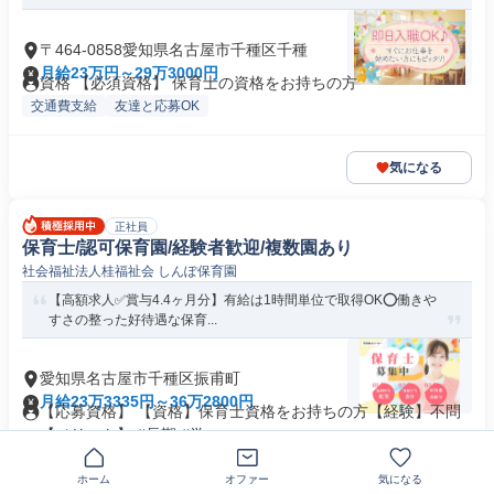
〒464-0858愛知県名古屋市千種区千種
月給23万円～29万3000円
資格 【必須資格】 保育士の資格をお持ちの方
交通費支給
友達と応募OK
気になる
正社員
保育士/認可保育園/経験者歓迎/複数園あり
社会福祉法人桂福祉会 しんぽ保育園
【高額求人✅️賞与4.4ヶ月分】有給は1時間単位で取得OK⭕働きや
すさの整った好待遇な保育...
愛知県名古屋市千種区振甫町
月給23万3335円～36万2800円
【応募資格】 【資格】保育士資格をお持ちの方【経験】不問
【メリット】 #長期 #学...
学歴不問
経験者歓迎
+1個
ホーム
オファー
気になる