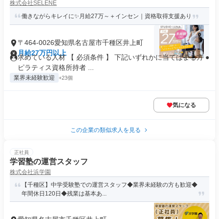
株式会社SELENE
働きながらキレイに✨月給27万～＋インセン｜資格取得支援あり
〒464-0026愛知県名古屋市千種区井上町
月給27万円以上
求めている人材 【 必須条件 】 下記いずれかに当てはまる方 ●
ピラティス資格所持者 ...
業界未経験歓迎
+23個
気になる
この企業の類似求人を見る
正社員
学習塾の運営スタッフ
株式会社浜学園
【千種区】中学受験塾での運営スタッフ◆業界未経験の方も歓迎◆
年間休日120日◆残業は基本あ...