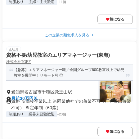
制服あり
主婦・主夫歓迎
+11個
気になる
この企業の類似求人を見る
正社員
資格不要/幼児教室のエリアマネージャー(東海)
株式会社TOEZ
【急募】エリアマネージャー職／全国グループ600教室以上で幼児
教室を展開中！リモート可 ◎
愛知県名古屋市千種区覚王山駅
月給30万円以上
資格 ※高校卒業以上 ※同業他社での兼業不可（正社員は兼業
不可） ※定年制（60歳） ...
制服あり
業界未経験歓迎
+23個
気になる