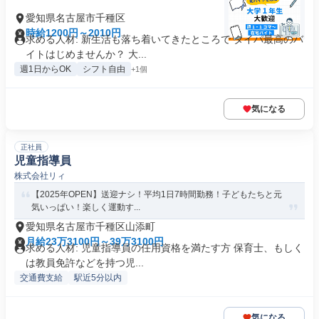
愛知県名古屋市千種区
時給1200円～2010円
求める人材: 新生活も落ち着いてきたところで タイパ最高のバ
イトはじめませんか？ 大...
週1日からOK
シフト自由
+1個
気になる
正社員
児童指導員
株式会社リィ
【2025年OPEN】送迎ナシ！平均1日7時間勤務！子どもたちと元
気いっぱい！楽しく運動す...
愛知県名古屋市千種区山添町
月給23万3100円～39万3100円
求める人材: 児童指導員の任用資格を満たす方 保育士、もしく
は教員免許などを持つ児...
交通費支給
駅近5分以内
気になる