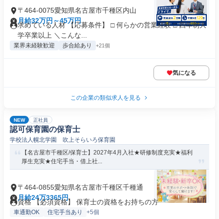
〒464-0075愛知県名古屋市千種区内山
月給32万円～45万円
求めている人材 【応募条件】 □ 何らかの営業経験 □ 四年制大
学卒業以上 ＼こんな...
業界未経験歓迎
歩合給あり
+21個
気になる
この企業の類似求人を見る
NEW
正社員
認可保育園の保育士
学校法人幌北学園 吹上そらいろ保育園
【名古屋市千種区/保育士】2027年4月入社★研修制度充実★福利
厚生充実★住宅手当・借上社...
〒464-0855愛知県名古屋市千種区千種通
月給24万3365円
資格 【必須資格】 保育士の資格をお持ちの方
車通勤OK
住宅手当あり
+5個