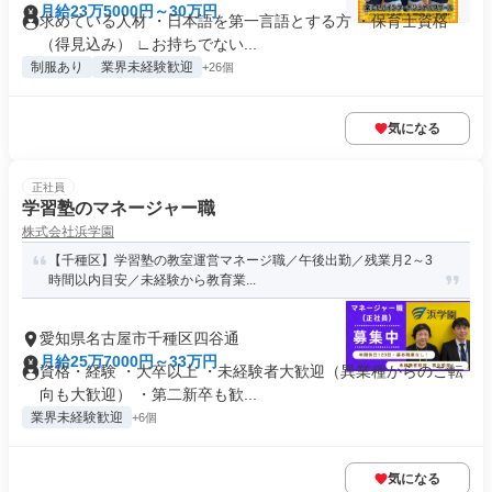
月給23万5000円～30万円
求めている人材 ・日本語を第一言語とする方 ・保育士資格
（得見込み） ∟お持ちでない...
制服あり
業界未経験歓迎
+26個
気になる
正社員
学習塾のマネージャー職
株式会社浜学園
【千種区】学習塾の教室運営マネージ職／午後出勤／残業月2～3
時間以内目安／未経験から教育業...
愛知県名古屋市千種区四谷通
月給25万7000円～33万円
資格・経験 ・大卒以上 ・未経験者大歓迎（異業種からのご転
向も大歓迎） ・第二新卒も歓...
業界未経験歓迎
+6個
気になる