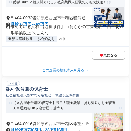
反響100%／新規開拓なし／教育業界未経験の方も大歓迎！
〒464-0032愛知県名古屋市千種区猫洞通
月給32万円～45万円
求めている人材 【応募条件】 □ 何らかの営業経験 □ 四年制大
学卒業以上 ＼こんな...
業界未経験歓迎
歩合給あり
+21個
気になる
この企業の類似求人を見る
正社員
認可保育園の保育士
社会福祉法人あすなろ福祉会 希望ヶ丘保育園
【名古屋市千種区/保育士】即日入職★残業・持ち帰りなし★駅近
★車通勤もOK★名古屋市基準★...
〒464-0016愛知県名古屋市千種区希望ケ丘
月給25万7365円～28万5165円