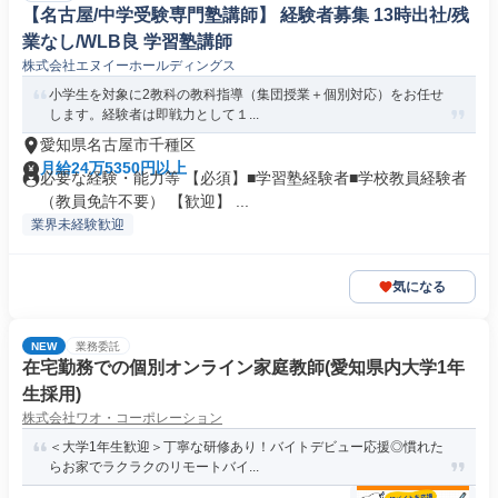
【名古屋/中学受験専門塾講師】 経験者募集 13時出社/残
業なし/WLB良 学習塾講師
株式会社エヌイーホールディングス
小学生を対象に2教科の教科指導（集団授業＋個別対応）をお任せ
します。経験者は即戦力として１...
愛知県名古屋市千種区
月給24万5350円以上
必要な経験・能力等 【必須】■学習塾経験者■学校教員経験者
（教員免許不要） 【歓迎】 ...
業界未経験歓迎
気になる
NEW
業務委託
在宅勤務での個別オンライン家庭教師(愛知県内大学1年
生採用)
株式会社ワオ・コーポレーション
＜大学1年生歓迎＞丁寧な研修あり！バイトデビュー応援◎慣れた
らお家でラクラクのリモートバイ...