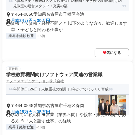
《資格不要・未経験の方大歓迎☆》幼稚園・小学校受験準備向け幼
児教室の運営スタッフ！充実の福...
〒464-0850愛知県名古屋市千種区今池
月給24万円～30万円
資格 ＊＼資格・経験不問／＊ 以下のような方々、歓迎します
◎ ・子どもと関わる仕事が...
業界未経験歓迎
+15個
気になる
正社員
学校教育機関向けソフトウェア関連の営業職
エヌエスエデュケーション株式会社
年間休日126日｜人柄重視の採用｜1年かけてじっくり育成
〒464-0848愛知県名古屋市千種区春岡
月給25万円～35万円
求めている人材 ★営業（業界不問）や接客・販売の経験があ
る方 ※「人と話す仕事」の経験...
業界未経験歓迎
+16個