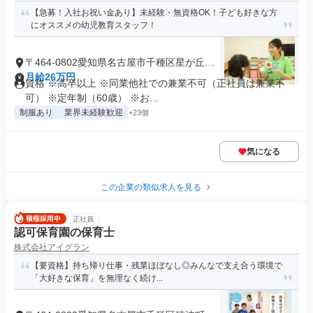
【急募！入社お祝い金あり】未経験・無資格OK！子ども好きな方
にオススメの幼児教育スタッフ！
〒464-0802愛知県名古屋市千種区星が丘元
町
月給26万円
資格 ※高卒以上 ※同業他社での兼業不可（正社員は兼業不
可） ※定年制（60歳） ※お...
制服あり
業界未経験歓迎
+23個
気になる
この企業の類似求人を見る
正社員
認可保育園の保育士
株式会社アイグラン
【要資格】持ち帰り仕事・残業ほぼなし◎みんなで支え合う環境で
「大好きな保育」を無理なく続け...