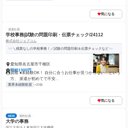
気になる
派遣社員
学校事務|試験の問題印刷・伝票チェック/24112
株式会社ジョブコム
＼残業なしの学校事務！／試験の問題印刷＆伝票チェックなど
愛知県名古屋市千種区
時給1300円
資格 ●未経験OK！ 自分に合うお仕事が見つからない…という
方、 派遣が初めてで不安...
業界未経験歓迎
+20個
気になる
NEW
契約社員
大学の事務
国立大学法人東海国立大学機構