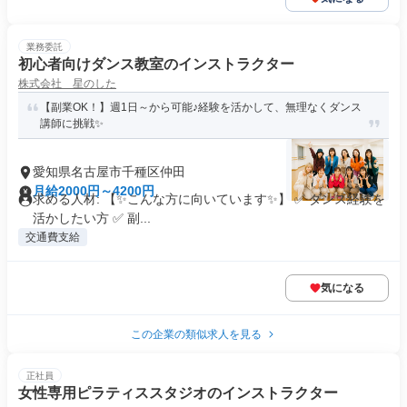
業務委託
初心者向けダンス教室のインストラクター
株式会社 星のした
【副業OK！】週1日～から可能♪経験を活かして、無理なくダンス
講師に挑戦✨
愛知県名古屋市千種区仲田
月給2000円～4200円
求める人材: 【✨こんな方に向いています✨】 ✅ ダンス経験を
活かしたい方 ✅ 副...
交通費支給
気になる
この企業の類似求人を見る
正社員
女性専用ピラティススタジオのインストラクター