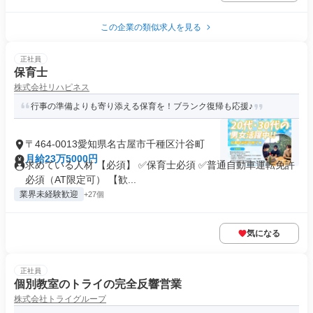
この企業の類似求人を見る
正社員
保育士
株式会社リハピネス
行事の準備よりも寄り添える保育を！ブランク復帰も応援♪
〒464-0013愛知県名古屋市千種区汁谷町
月給23万5000円
求めている人材 【必須】 ✅保育士必須 ✅普通自動車運転免許
必須（AT限定可） 【歓...
業界未経験歓迎
+27個
気になる
正社員
個別教室のトライの完全反響営業
株式会社トライグループ