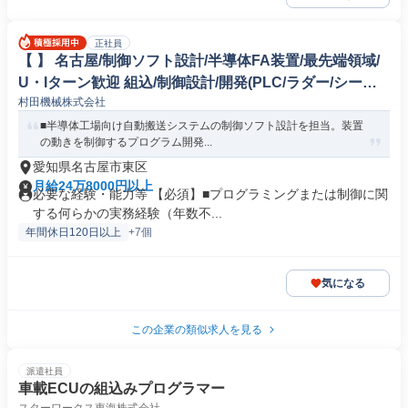
正社員
【 】 名古屋/制御ソフト設計/半導体FA装置/最先端領域/
U・Iターン歓迎 組込/制御設計/開発(PLC/ラダー/シーケ
村田機械株式会社
ンス制御)
■半導体工場向け自動搬送システムの制御ソフト設計を担当。装置
の動きを制御するプログラム開発...
愛知県名古屋市東区
月給24万8000円以上
必要な経験・能力等 【必須】■プログラミングまたは制御に関
する何らかの実務経験（年数不...
年間休日120日以上
+7個
気になる
この企業の類似求人を見る
派遣社員
車載ECUの組込みプログラマー