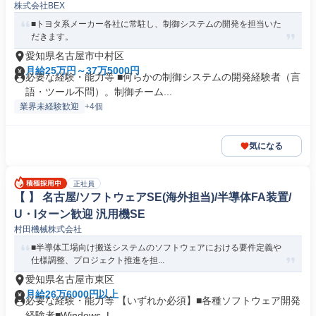
株式会社BEX
■トヨタ系メーカー各社に常駐し、制御システムの開発を担当いた
だきます。
愛知県名古屋市中村区
月給25万円～37万5000円
必要な経験・能力等 ■何らかの制御システムの開発経験者（言
語・ツール不問）。制御チーム...
業界未経験歓迎
+4個
気になる
正社員
【 】 名古屋/ソフトウェアSE(海外担当)/半導体FA装置/
U・Iターン歓迎 汎用機SE
村田機械株式会社
■半導体工場向け搬送システムのソフトウェアにおける要件定義や
仕様調整、プロジェクト推進を担...
愛知県名古屋市東区
月給26万6000円以上
必要な経験・能力等 【いずれか必須】■各種ソフトウェア開発
経験者■Windows, L...