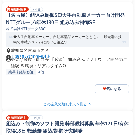
正社員
【名古屋】組込み制御SE/大手自動車メーカー向け開発
NTTグループ/年休130日 組み込み制御SE
株式会社NTTデータSBC
◆大手自動車メーカー、自動車部品メーカーとともに、最先端の技
術で車載システムにおける組込ソ...
愛知県名古屋市西区
月給26万7100円以上
必要な経験・能力等 【必須】 組み込みソフトウェア開発のご
経験 ※環境：リアルタイムO...
業界未経験歓迎
+4個
気になる
この企業の類似求人を見る
正社員
組込み・制御のソフト開発 幹部候補募集 年休121日/有休
取得18日 転勤無 組込/制御研究開発