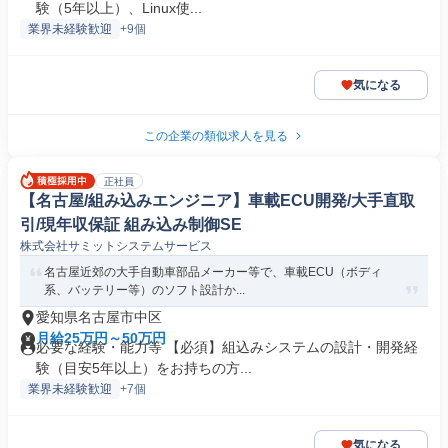
験（5年以上）、Linux使...
業界未経験歓迎
+9個
気になる
この企業の類似求人を見る
正社員
【名古屋/組み込みエンジニア】車載ECU開発/大手直取
引/現年収保証 組み込み制御SE
株式会社サミットシステムサービス
名古屋近郊の大手自動車部品メーカー等で、車載ECU（ボディ
系、バッテリー等）のソフト設計か...
愛知県名古屋市中区
月給25万円～50万円
必要な経験・能力等 【必須】組込みシステムの設計・開発経
験（目安5年以上）をお持ちの方...
業界未経験歓迎
+7個
気になる