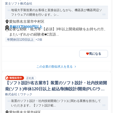
富士ソフト株式会社
地場大手製造業のお客様と直接会話しながら、機器及び機器周辺ソ
フトウェアの開発を行います。シ...
愛知県名古屋市中村区
月給23万8000円以上
必要な経験・能力等 【必須】3年以上開発経験をお持ちの方、
またいずれかの経験者■C言語...
年間休日120日以上
+2個
気になる
この企業の類似求人を見る
正社員
【ソフト設計/名古屋市】装置のソフト設計・社内技術開
発(ソフト)年休120日以上 組込/制御設計/開発(PLC/ラダ
株式会社ミワテック
ー/シーケンス制御)
装置のソフト設計・社内技術開発(ソフト)に関わる業務を担当して
いただきます。【ソフト設計範...
愛知県名古屋市緑区