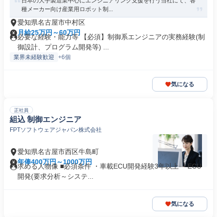
日本の大手製造業中心にエンジニアリング支援を行う当社にて、各
種メーカー向け産業用ロボット制...
愛知県名古屋市中村区
月給25万円～60万円
必要な経験・能力等 【必須】制御系エンジニアの実務経験(制
御設計、プログラム開発等) ...
業界未経験歓迎
+6個
気になる
正社員
組込 制御エンジニア
FPTソフトウェアジャパン株式会社
愛知県名古屋市西区牛島町
年俸400万円～1000万円
求める人物像 ■必須条件 ・車載ECU開発経験3年以上 ・ECU
開発(要求分析～システ...
気になる