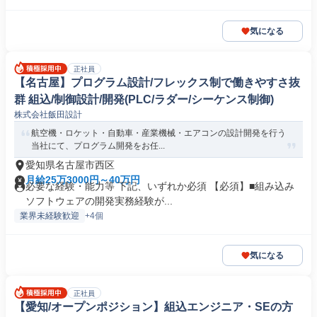
気になる
正社員
【名古屋】プログラム設計/フレックス制で働きやすさ抜
群 組込/制御設計/開発(PLC/ラダー/シーケンス制御)
株式会社飯田設計
航空機・ロケット・自動車・産業機械・エアコンの設計開発を行う
当社にて、プログラム開発をお任...
愛知県名古屋市西区
月給25万3000円～40万円
必要な経験・能力等 下記、いずれか必須 【必須】■組み込み
ソフトウェアの開発実務経験が...
業界未経験歓迎
+4個
気になる
正社員
【愛知/オープンポジション】組込エンジニア・SEの方