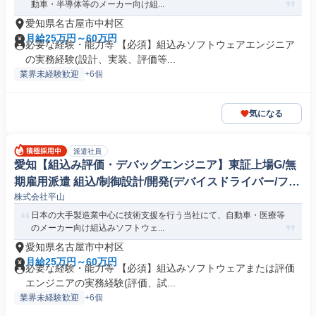
動車・半導体等のメーカー向け組...
愛知県名古屋市中村区
月給25万円～60万円
必要な経験・能力等 【必須】組込みソフトウェアエンジニア
の実務経験(設計、実装、評価等...
業界未経験歓迎
+6個
気になる
派遣社員
愛知【組込み評価・デバッグエンジニア】東証上場G/無
期雇用派遣 組込/制御設計/開発(デバイスドライバー/ファ
株式会社平山
ームウェア)
日本の大手製造業中心に技術支援を行う当社にて、自動車・医療等
のメーカー向け組込みソフトウェ...
愛知県名古屋市中村区
月給25万円～60万円
必要な経験・能力等 【必須】組込みソフトウェアまたは評価
エンジニアの実務経験(評価、試...
業界未経験歓迎
+6個