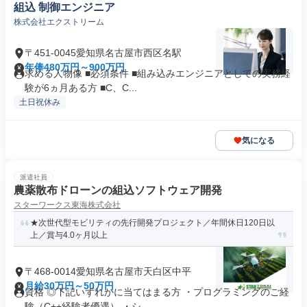
組込 制御エンジニア
株式会社エクストリーム
〒451-0045愛知県名古屋市西区名駅
年俸480万円～900万円
求める人物像 ■必須条件 ■組み込みエンジニアとしての実務経
験が6ヵ月ある方 ■C、C...
土日祝休み
気になる
派遣社員
農薬散布ドローンの組込ソフトウェア開発
スターワークス東海株式会社
★次世代型モビリティの先行開発プロジェクト／年間休日120日以
上／賞与4.0ヶ月以上
〒468-0014愛知県名古屋市天白区中平
月給30万円～50万円
資格 ◎下記いずれかに当てはまる方 ・プログラミングのご経
験（C++経験者優遇） ・シ...