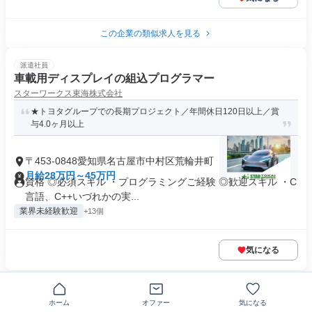
この企業の類似求人を見る
派遣社員
車載用ディスプレイの組込プログラマー
スターワークス東海株式会社
★トヨタグループでの長期プロジェクト／年間休日120日以上／賞
与4.0ヶ月以上
〒453-0848愛知県名古屋市中村区荒輪井町
月給28万円～45万円
資格 ◎必須スキル ・プログラミングご経験 ◎歓迎スキル ・C
言語、C++いづれかの実...
業界未経験歓迎
+13個
気になる
正社員
【名古屋】FA /【リモート勤務OK】 MBSE・CATIA エ
ホーム
オファー
気になる