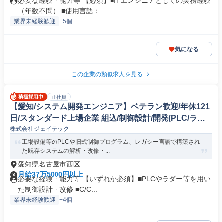
必要な経験・能力等 【必須】■ITエンジニアとしての実務経験
（年数不問） ■使用言語：...
業界未経験歓迎
+5個
気になる
この企業の類似求人を見る
正社員
【愛知/システム開発エンジニア】ベテラン歓迎/年休121
日/スタンダード上場企業 組込/制御設計/開発(PLC/ラダ
株式会社ジェイテック
ー/シーケンス制御)
工場設備等のPLCや旧式制御プログラム、レガシー言語で構築され
た既存システムの解析・改修・...
愛知県名古屋市西区
月給37万5000円以上
必要な経験・能力等 【いずれか必須】■PLCやラダー等を用い
た制御設計・改修 ■C/C...
業界未経験歓迎
+4個