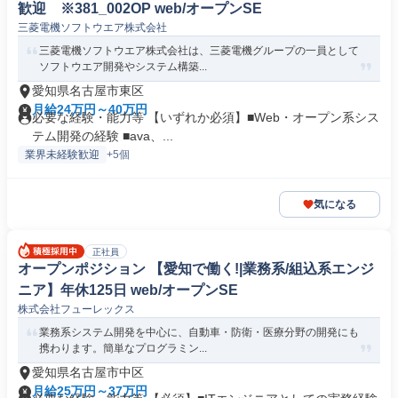
歓迎 ※381_002OP web/オープンSE
三菱電機ソフトウエア株式会社
三菱電機ソフトウエア株式会社は、三菱電機グループの一員として
ソフトウエア開発やシステム構築...
愛知県名古屋市東区
月給24万円～40万円
必要な経験・能力等 【いずれか必須】■Web・オープン系シス
テム開発の経験 ■ava、...
業界未経験歓迎
+5個
気になる
正社員
オープンポジション 【愛知で働く!|業務系/組込系エンジ
ニア】年休125日 web/オープンSE
株式会社フューレックス
業務系システム開発を中心に、自動車・防衛・医療分野の開発にも
携わります。簡単なプログラミン...
愛知県名古屋市中区
月給25万円～37万円