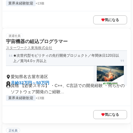
業界未経験歓迎
+13個
気になる
派遣社員
宇宙機器の組込プログラマー
スターワークス東海株式会社
★次世代型モビリティの先行開発プロジェクト／年間休日120日以
上／賞与4.0ヶ月以上
愛知県名古屋市港区
月給32万円～50万円
資格 【必要スキル】 ・C++、C言語での開発経験 ・何らかの
ソフトウェア開発のご経験...
業界未経験歓迎
+13個
気になる
正社員