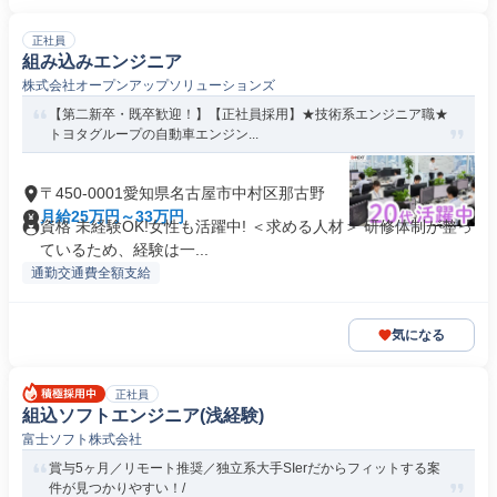
正社員
組み込みエンジニア
株式会社オープンアップソリューションズ
【第二新卒・既卒歓迎！】【正社員採用】★技術系エンジニア職★
トヨタグループの自動車エンジン...
〒450-0001愛知県名古屋市中村区那古野
月給25万円～33万円
資格 未経験OK!女性も活躍中! ＜求める人材＞ 研修体制が整っ
ているため、経験は一...
通勤交通費全額支給
気になる
正社員
組込ソフトエンジニア(浅経験)
富士ソフト株式会社
賞与5ヶ月／リモート推奨／独立系大手SIerだからフィットする案
件が見つかりやすい！/