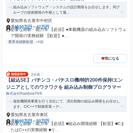
組み込みソフトウェア・システムの設計開発をお任せします。同グ
ループの技術開発の中枢として最...
愛知県名古屋市中村区
月給30万円～42万円
必要な経験・能力等 【必須】●車載機器の組み込みソフトウェ
ア開発の実務経験 【歓迎】●...
業界未経験歓迎
+4個
気になる
正社員
【組込SE】パチンコ・パチスロ機/特許200件保持/エン
ジニアとしてのワクワクを 組み込み制御プログラマー
株式会社RainbowTIVE
遊技機開発事業を行う当社にて、演出制御の組込み開発をお任せし
ます。C/C++で制御実装～デ...
愛知県名古屋市東区
月給40万円～50万円
必要な経験・能力等 【必須】■組込み開発経験 【歓迎】■Cま
たはC++の実務経験 ■リ...