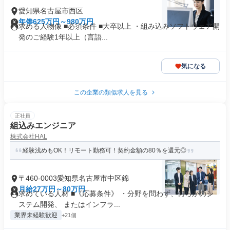
愛知県名古屋市西区
年俸625万円～980万円
求める人物像 ■必須条件 ■大卒以上 ・組み込みソフトウェア開
発のご経験1年以上（言語...
気になる
この企業の類似求人を見る
正社員
組込みエンジニア
株式会社HAL
経験浅めもOK！リモート勤務可！契約金額の80％を還元◎
〒460-0003愛知県名古屋市中区錦
月給27万円～80万円
求めている人材 ■《応募条件》 ・分野を問わず、何らかのシ
ステム開発、 またはインフラ...
業界未経験歓迎
+21個