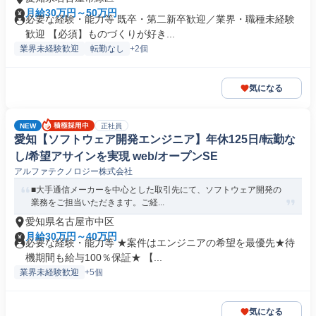
月給30万円～50万円
必要な経験・能力等 既卒・第二新卒歓迎／業界・職種未経験
歓迎 【必須】ものづくりが好き...
業界未経験歓迎
転勤なし
+2個
気になる
NEW
正社員
愛知【ソフトウェア開発エンジニア】年休125日/転勤な
し/希望アサインを実現 web/オープンSE
アルファテクノロジー株式会社
■大手通信メーカーを中心とした取引先にて、ソフトウェア開発の
業務をご担当いただきます。ご経...
愛知県名古屋市中区
月給30万円～40万円
必要な経験・能力等 ★案件はエンジニアの希望を最優先★待
機期間も給与100％保証★ 【...
業界未経験歓迎
+5個
気になる