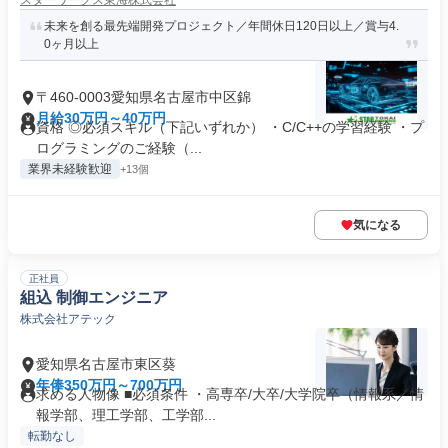
スターワークス東海株式会社
未来を創る最先端開発プロジェクト／年間休日120日以上／賞与4.
0ヶ月以上
〒460-0003愛知県名古屋市中区錦
月給30万円～40万円
資格 ◎必須スキル（下記いずれか） ・C/C++の学習経験 ・プ
ログラミングのご経験（...
業界未経験歓迎
+13個
気になる
正社員
組込 制御エンジニア
株式会社アテック
愛知県名古屋市東区葵
年俸350万円～700万円
求める人物像 ■必須条件 ・高専卒/大卒/大学院卒（情報系／情
報学部、理工学部、工学部...
転勤なし