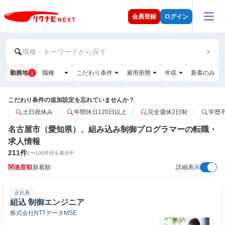
会員登録
ログイン
職種・キーワードから探す
勤務地
職種
こだわり条件
雇用形態
年収
新着のみ
1
こだわり条件の追加設定を忘れていませんか？
土日祝休み
年間休日120日以上
完全週休2日制
学歴
名古屋市（愛知県）、組み込み制御プログラマーの転職・
求人情報
211
件
1
〜
100
件目を表示中
関連度順
新着順
詳細表示
正社員
組込 制御エンジニア
株式会社NTTデータMSE