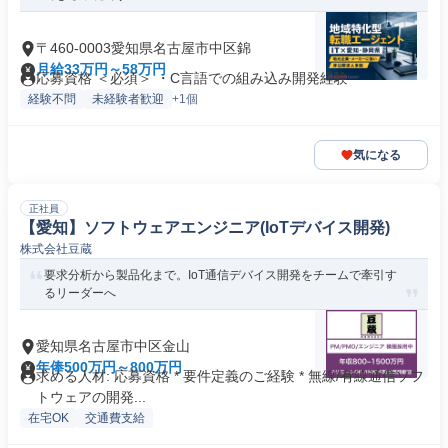
〒460-0003愛知県名古屋市中区錦
月給33万円～58万円
応募資格 ＜必須＞ ・C言語での組み込み開発経験
経験不問
未経験者歓迎
+1個
気になる
正社員
【愛知】ソフトウェアエンジニア(IoTデバイス開発)
株式会社豆蔵
要求分析から製品化まで。IoT通信デバイス開発をチームで牽引す
るリーダーへ
愛知県名古屋市中区金山
年俸500万円～800万円
求める人材: 応募資格 * 要件定義のご経験 * 無線/有線通信ソフ
トウェアの開発...
在宅OK
交通費支給