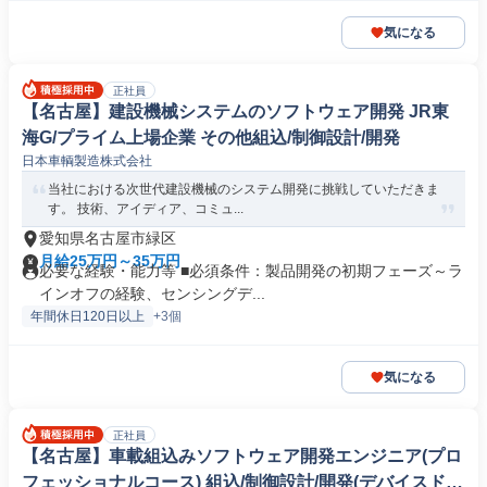
気になる
正社員
【名古屋】建設機械システムのソフトウェア開発 JR東
海G/プライム上場企業 その他組込/制御設計/開発
日本車輌製造株式会社
当社における次世代建設機械のシステム開発に挑戦していただきま
す。 技術、アイディア、コミュ...
愛知県名古屋市緑区
月給25万円～35万円
必要な経験・能力等 ■必須条件：製品開発の初期フェーズ～ラ
インオフの経験、センシングデ...
年間休日120日以上
+3個
気になる
正社員
【名古屋】車載組込みソフトウェア開発エンジニア(プロ
フェッショナルコース) 組込/制御設計/開発(デバイスドラ