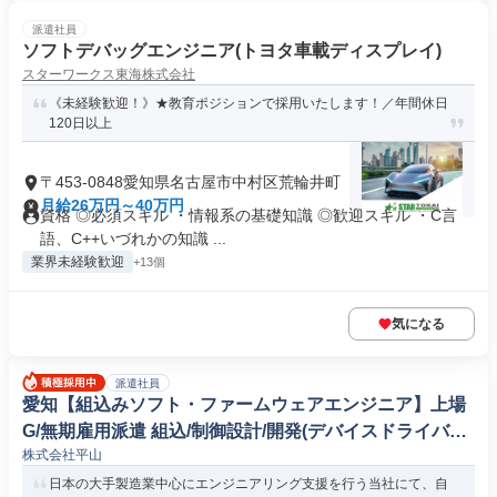
派遣社員
ソフトデバッグエンジニア(トヨタ車載ディスプレイ)
スターワークス東海株式会社
《未経験歓迎！》★教育ポジションで採用いたします！／年間休日
120日以上
〒453-0848愛知県名古屋市中村区荒輪井町
月給26万円～40万円
資格 ◎必須スキル ・情報系の基礎知識 ◎歓迎スキル ・C言
語、C++いづれかの知識 ...
業界未経験歓迎
+13個
気になる
派遣社員
愛知【組込みソフト・ファームウェアエンジニア】上場
G/無期雇用派遣 組込/制御設計/開発(デバイスドライバー/
株式会社平山
ファームウェア)
日本の大手製造業中心にエンジニアリング支援を行う当社にて、自