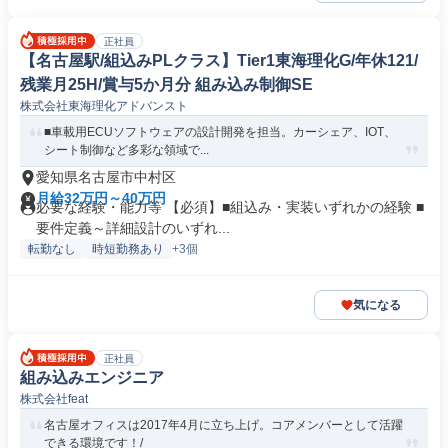
正社員
【名古屋駅/組込みPLクラス】Tier1東海理化G/年休121/
残業月25H/賞与5か月分 組み込み制御SE
株式会社東海理化アドバンスト
■車載用ECUソフトウェアの設計開発を担当。カーシェア、IOT、
シート制御など多彩な領域で...
愛知県名古屋市中村区
月給32万円～40万円
必要な経験・能力等 【必須】■組込み・実装いずれかの経験 ■
要件定義～詳細設計のいずれ...
転勤なし
時短勤務あり
+3個
気になる
正社員
組み込みエンジニア
株式会社feat
名古屋オフィスは2017年4月に立ち上げ。コアメンバーとして活躍
できる環境です！/