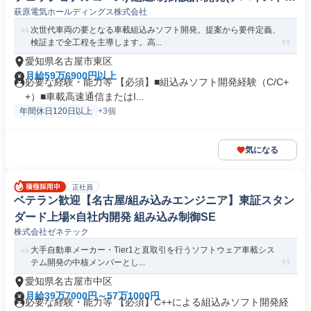
萩原電気ホールディングス株式会社
イバー/ファームウェア)
次世代車両の要となる車載組込みソフト開発。提案から要件定義、
検証まで全工程を主導します。高...
愛知県名古屋市東区
月給59万6900円以上
必要な経験・能力等 【必須】■組込みソフト開発経験（C/C+
+）■車載高速通信またはI...
年間休日120日以上
+3個
気になる
正社員
ベテラン歓迎【名古屋/組み込みエンジニア】東証スタン
ダード上場×自社内開発 組み込み制御SE
株式会社ゼネテック
大手自動車メーカー・Tier1と直取引を行うソフトウェア車載シス
テム開発の中核メンバーとし...
愛知県名古屋市中区
月給39万7000円～57万1000円
必要な経験・能力等 【必須】C++による組込みソフト開発経