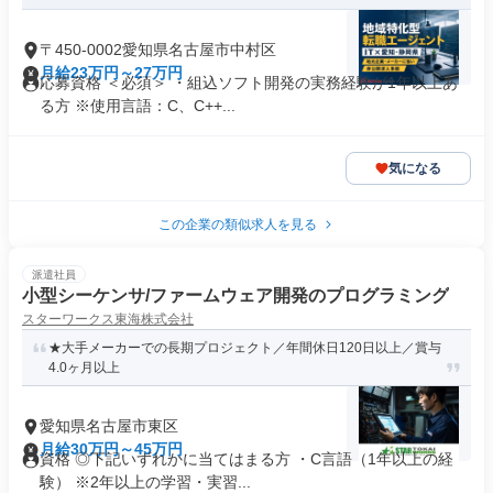
〒450-0002愛知県名古屋市中村区
月給23万円～27万円
応募資格 ＜必須＞ ・組込ソフト開発の実務経験が1年以上あ
る方 ※使用言語：C、C++...
気になる
この企業の類似求人を見る
派遣社員
小型シーケンサ/ファームウェア開発のプログラミング
スターワークス東海株式会社
★大手メーカーでの長期プロジェクト／年間休日120日以上／賞与
4.0ヶ月以上
愛知県名古屋市東区
月給30万円～45万円
資格 ◎下記いずれかに当てはまる方 ・C言語（1年以上の経
験） ※2年以上の学習・実習...