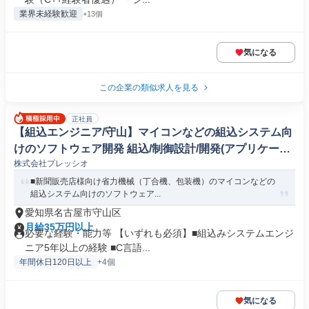
業界未経験歓迎
+13個
気になる
この企業の類似求人を見る
正社員
【組込エンジニア/守山】マイコンなどの組込システム向
けのソフトウェア開発 組込/制御設計/開発(アプリケーシ
株式会社プレッシオ
ョン)
■新聞販売店様向け省力機械（丁合機、包装機）のマイコンなどの
組込システム向けのソフトウェア...
愛知県名古屋市守山区
月給35万円以上
必要な経験・能力等 【いずれも必須】■組込みシステムエンジ
ニア5年以上の経験 ■C言語...
年間休日120日以上
+4個
気になる