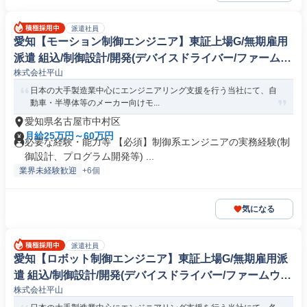
派遣社員
愛知【モーション制御エンジニア】東証上場G/無期雇用
派遣 組込/制御設計/開発(デバイスドライバー/ファームウ
株式会社平山
ェア)
日本の大手製造業中心にエンジニアリング支援を行う当社にて、自
動車・半導体等のメーカー向けモ...
愛知県名古屋市中村区
月給25万円～60万円
必要な経験・能力等 【必須】制御系エンジニアの実務経験(制
御設計、プログラム開発等) ...
業界未経験歓迎
+6個
気になる
派遣社員
愛知【ロボット制御エンジニア】東証上場G/無期雇用派
遣 組込/制御設計/開発(デバイスドライバー/ファームウェ
株式会社平山
ア)