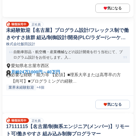
気になる
正社員
未経験歓迎【名古屋】プログラム設計/フレックス制で働
きやすさ抜群 組込/制御設計/開発(PLC/ラダー/シーケン
株式会社飯田設計
ス制御)
自動車部品・航空機・産業機械などの設計開発を行う当社にて、プ
ログラム設計をお任せします。入...
愛知県名古屋市西区
月給24万1000円～40万円
必要な経験・能力等 【必須】■理系大卒または高専卒の方
【尚可】■プログラミングの経験...
業界未経験歓迎
+4個
気になる
正社員
17111115【名古屋/制御系エンジニア(メンバー)】リモー
ト可/働きやすさ 組み込み制御プログラマー