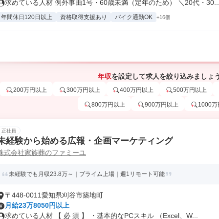
求めている人材 例外事由1号・60歳未満（定年のため） ＼20代・30..
年間休日120日以上
資格取得支援あり
バイク通勤OK
+16個
年収
を設定して求人を絞り込みましょ
200万円以上
300万円以上
400万円以上
500万円以上
800万円以上
900万円以上
1000
正社員
未経験から始める広報・企画マーケティング
株式会社家族葬のファミーユ
未経験でも月収23.8万～｜プライム上場｜週1リモート可能
〒448-0011愛知県刈谷市築地町
月給23万8050円以上
求めている人材 【 必 須 】 ・基本的なPCスキル （Excel、W...