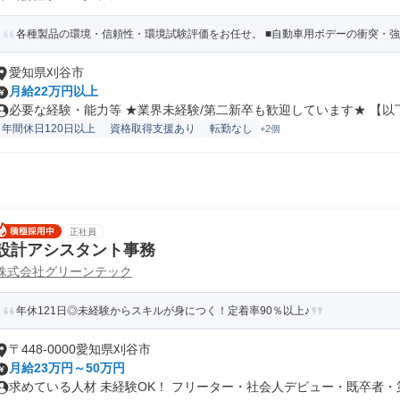
各種製品の環境・信頼性・環境試験評価をお任せ。 ■自動車用ボデーの衝突・強度 
愛知県刈谷市
月給22万円以上
必要な経験・能力等 ★業界未経験/第二新卒も歓迎しています★ 【以下い
年間休日120日以上
資格取得支援あり
転勤なし
+2個
正社員
設計アシスタント事務
株式会社グリーンテック
年休121日◎未経験からスキルが身につく！定着率90％以上♪
〒448-0000愛知県刈谷市
月給23万円～50万円
求めている人材 未経験OK！ フリーター・社会人デビュー・既卒者・第二