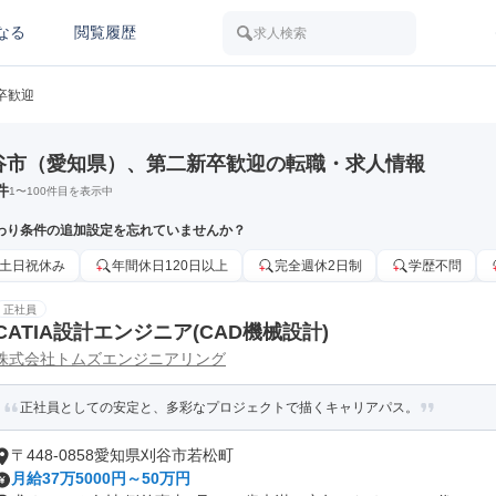
なる
閲覧履歴
求人検索
卒歓迎
谷市（愛知県）、第二新卒歓迎の転職・求人情報
件
1
〜
100
件目を表示中
わり条件の追加設定を忘れていませんか？
土日祝休み
年間休日120日以上
完全週休2日制
学歴不問
正社員
CATIA設計エンジニア(CAD機械設計)
株式会社トムズエンジニアリング
正社員としての安定と、多彩なプロジェクトで描くキャリアパス。
〒448-0858愛知県刈谷市若松町
月給37万5000円～50万円