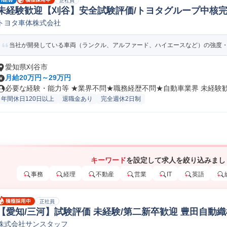
NEW
正社員
未経験歓迎【刈谷】安全試験評価/トヨタグループ中核完
トヨタ車体株式会社
験/テスト(機械/電気/電子製品専門職)
当社が開発している車両（ランクル、アルファード、ハイエースなど）の強度・耐
愛知県刈谷市
月給20万円～29万円
必要な経験・能力等 ★業界不問★職務経歴不問★自動車業界 未経験歓迎
年間休日120日以上
退職金あり
完全週休2日制
キーワード
を設定して求人を絞り込みまし
事務
経理
不動産
営業
IT
英語
正社員
【愛知/三河】試験評価 未経験/第二新卒歓迎 豊田自動織機
株式会社サンスタッフ
実験/テスト(機械/電気/電子製品専門職)