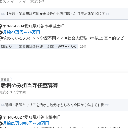
エスティーティー株式会社
【学歴・業界経験不問★未経験から専門職へ】月平均残業10時間
〒448-0804愛知県刈谷市半城土町
月給21万円～26万円
求めている人材 ＞＞学歴不問＜＜ ■社会人経験 3年以上 基本的なビ...
制服あり
業界未経験歓迎
副業・WワークOK
+21個
正社員
1教科のみ担当専任塾講師
株式会社浜学園
講師・教師キャリアを活かし地元はもちろん全国から集まる仲間
〒448-0027愛知県刈谷市相生町
月給23万5000円～50万円