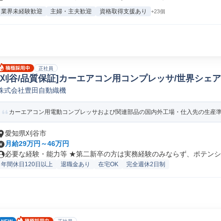
業界未経験歓迎
主婦・主夫歓迎
資格取得支援あり
+23個
正社員
[刈谷/品質保証]カーエアコン用コンプレッサ/世界シェ
株式会社豊田自動織機
車/輸送機器品質保証
カーエアコン用電動コンプレッサおよび関連部品の国内外工場・仕入先の生産準備
愛知県刈谷市
月給29万円～46万円
必要な経験・能力等 ★第二新卒の方は実務経験のみならず、ポテンシャ
年間休日120日以上
退職金あり
在宅OK
完全週休2日制