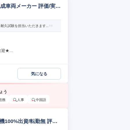
成車両メーカー 評価/実
久試験を担当いただきます...
★...
気になる
ょう
総務
人事
中国語
100%出資/転勤無 評価/