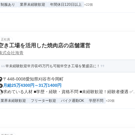
制服あり
業界未経験歓迎
年間休日120日以上
+22個
正社員
空き工場を活用した焼肉店の店舗運営
株式会社海青
🌸未経験歓迎🌸月収45万円も可能🌸空き工場を繁盛店に！
〒448-0008愛知県刈谷市今岡町
月給25万4300円～31万1400円
求めている人材 ■学歴・経験・資格不問 ■未経験歓迎！経験者優遇 ✅..
業界未経験歓迎
フリーター歓迎
バイク通勤OK
学歴不問
+20個