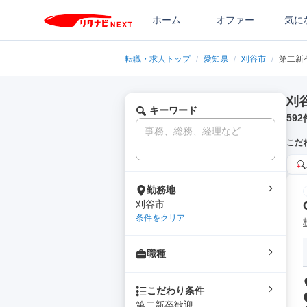
ホーム
オファー
気に
転職・求人トップ
/
愛知県
/
刈谷市
/
第二新
刈
キーワード
592
こだ
勤務地
刈谷市
条件をクリア
職種
こだわり条件
第二新卒歓迎