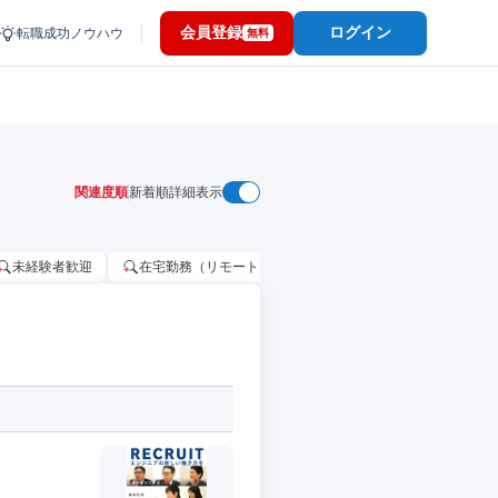
会員登録
ログイン
転職成功ノウハウ
無料
関連度順
新着順
詳細表示
未経験者歓迎
在宅勤務（リモートワーク）OK
家賃補助・住宅手当