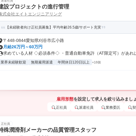
派遣社員
建設プロジェクトの進行管理
株式会社エイトエンジニアリング
【未経験者向け正社員募集】平均年齢26.5歳/サポート充実
〒448-0844愛知県刈谷市広小路
月給26万円～60万円
求めている人材 ◇必須条件◇ ・普通自動車免許（AT限定可）があれば .
業界未経験歓迎
無期雇用派遣
年間休日120日以上
+18個
雇用形態
を設定して求人を絞り込みまし
正社員
派遣社員
業務委託
契
正社員
特殊潤滑剤メーカーの品質管理スタッフ