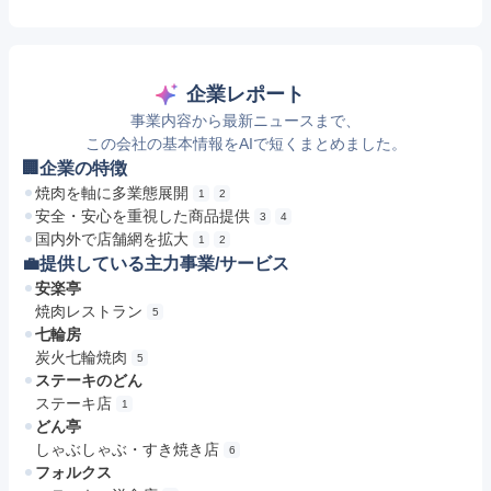
企業レポート
事業内容から最新ニュースまで、
この会社の基本情報をAIで短くまとめました。
🏢企業の特徴
焼肉を軸に多業態展開
1
2
安全・安心を重視した商品提供
3
4
国内外で店舗網を拡大
1
2
💼提供している主力事業/サービス
安楽亭
焼肉レストラン
5
七輪房
炭火七輪焼肉
5
ステーキのどん
ステーキ店
1
どん亭
しゃぶしゃぶ・すき焼き店
6
フォルクス