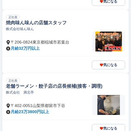
気になる
正社員
焼肉味ん味んの店舗スタッフ
株式会社味ん味ん
〒206-0824東京都稲城市若葉台
月給32万円以上
気になる
正社員
老舗ラーメン・餃子店の店長候補(接客・調理)
株式会社 満北亭
〒402-0051山梨県都留市下谷
月給23万3800円以上
気になる