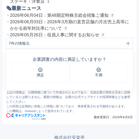
ステーキ・洋食店
1
🗞最新ニュース
2026年06月04日：第48期定時株主総会招集ご通知
7
2026年06月03日：2026年3月期の直営店舗の月次売上高等に
かかる前年対比率について
7
2026年05月26日：役員人事に関するお知らせ
7
7
件の情報元
1
安楽亭｜企業情報｜会社概要
2
安楽亭｜企業情報｜グループ（子会社）
企業調査の内容に満足していますか？
3
安楽亭 新卒採用
4
安楽亭｜プライバシーポリシー
5
安楽亭｜業態紹介
6
安楽亭｜店舗物件・MA案件募集
満足
不満
7
安楽亭コーポレートページ
上記の情報は、公開情報に基づいて作成されたものであり、当該企業の現状を完全に反映
しているとは限りません。最新の情報は、企業の公式ウェブサイトや採用情報などを参照
してください。
この回答は定期的に収集した情報に基づいており、将来変更される可能性があります。
この機能は、Indeedによって提供されています。
最終更新日：
2026年8月6日
株式会社安楽亭