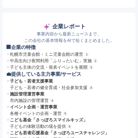
企業レポート
事業内容から最新ニュースまで、
この会社の基本情報をAIで短くまとめました。
🏢企業の特徴
札幌市児童会館・ミニ児童会館の運営
1
中高生向け夜間利用「ふり→たいむ」実施
2
子ども主体の交流・発表イベントを展開
3
💼提供している主力事業/サービス
子ども・若者支援事業
子ども・若者の健全育成・社会参加支援
4
施設管理運営事業
市内施設の管理運営
4
イベント企画・運営事業
各種イベントの企画・運営
5
こども基金「さっぽろスマイルキッズ」
子どもの体験活動の場を提供
6
こども若者応援基金「さっぽろユースチャレンジ」