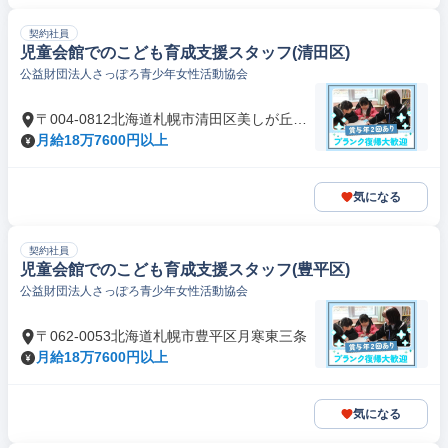
契約社員
児童会館でのこども育成支援スタッフ(清田区)
公益財団法人さっぽろ青少年女性活動協会
〒004-0812北海道札幌市清田区美しが丘二
条
月給18万7600円以上
気になる
契約社員
児童会館でのこども育成支援スタッフ(豊平区)
公益財団法人さっぽろ青少年女性活動協会
〒062-0053北海道札幌市豊平区月寒東三条
月給18万7600円以上
気になる