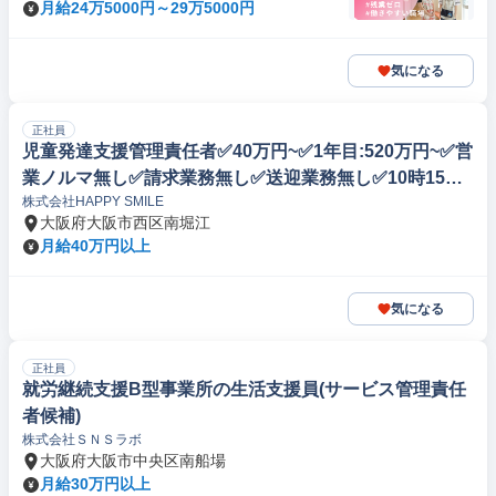
月給24万5000円～29万5000円
気になる
正社員
児童発達支援管理責任者✅40万円~✅1年目:520万円~✅営
業ノルマ無し✅請求業務無し✅送迎業務無し✅10時15分~
株式会社HAPPY SMILE
18時15分✅長期休暇(GW7日夏8日冬9日)✅児童発達支
大阪府大阪市西区南堀江
援・放課後等デイサｰビス
月給40万円以上
気になる
正社員
就労継続支援B型事業所の生活支援員(サービス管理責任
者候補)
株式会社ＳＮＳラボ
大阪府大阪市中央区南船場
月給30万円以上