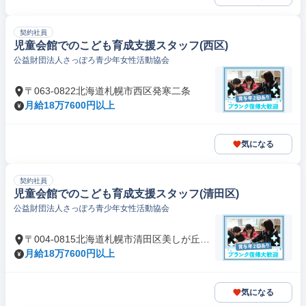
契約社員
児童会館でのこども育成支援スタッフ(西区)
公益財団法人さっぽろ青少年女性活動協会
〒063-0822北海道札幌市西区発寒二条
月給18万7600円以上
気になる
契約社員
児童会館でのこども育成支援スタッフ(清田区)
公益財団法人さっぽろ青少年女性活動協会
〒004-0815北海道札幌市清田区美しが丘五
条
月給18万7600円以上
気になる