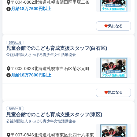
〒004-0802北海道札幌市清田区里塚二条
月給18万7600円以上
気になる
契約社員
児童会館でのこども育成支援スタッフ(白石区)
公益財団法人さっぽろ青少年女性活動協会
〒003-0828北海道札幌市白石区菊水元町八
条
月給18万7600円以上
気になる
契約社員
児童会館でのこども育成支援スタッフ(東区)
公益財団法人さっぽろ青少年女性活動協会
〒007-0846北海道札幌市東区北四十六条東