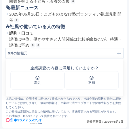
困難を抱える子ども・若者の支援
6
🗞最新ニュース
2025年06月26日：こどものまなび塾ボランティア養成講座 開
催
7
☕️社風や働いている人の特徴
評判・口コミ
評価は中位、働きやすさと人間関係は比較的良好だが、待遇・
評価は弱め
8
9
9
件の情報元
1
TOP - 札幌市児童会館・ミニ児童会館
2
ふりーたいむ - 札幌市児童会館・ミニ児童会館
企業調査の内容に満足していますか？
3
げんキッズ - 札幌市児童会館・ミニ児童会館
4
SYAA：公益財団法人さっぽろ青少年女性活動協会 - わたしたちは、公益財団法人さっぽろ青少年女性活動協会です。これまで40年にわたり培ってきたグループワークのノウハウをまちに還元することで、次世代リーダーの育成、支援、協働、共創を促進しより良いまちの未来を、ともに創造していきます。
5
わたしたちについて - SYAA：公益財団法人さっぽろ青少年女性活動協会
6
基金 - SYAA：公益財団法人さっぽろ青少年女性活動協会
満足
不満
7
NEWS - 札幌市児童会館・ミニ児童会館
8
https://www.openwork.jp/company.php?m_id=a0C100000127md9
9
公益財団法人さっぽろ青少年女性活動協会の評判・口コミ - エン カイシャの評判
上記の情報は、公開情報に基づいて作成されたものであり、当該企業の現状を完全に反映
しているとは限りません。最新の情報は、企業の公式ウェブサイトや採用情報などを参照
してください。
この回答は定期的に収集した情報に基づいており、将来変更される可能性があります。
この機能は、Indeedによって提供されています。
最終更新日：
2026年8月2日