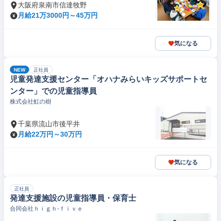
大阪府泉南市信達牧野
月給21万3000円～45万円
気になる
NEW
正社員
児童発達支援センター「オハナみらいキッズサポートセ
ンター」での児童指導員
株式会社虹の樹
千葉県流山市後平井
月給22万円～30万円
気になる
正社員
発達支援施設の児童指導員・保育士
合同会社ｈｉｇｈ‐ｆｉｖｅ