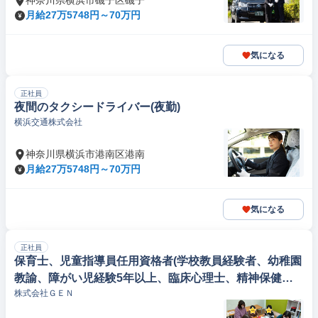
神奈川県横浜市磯子区磯子
月給27万5748円～70万円
気になる
正社員
夜間のタクシードライバー(夜勤)
横浜交通株式会社
神奈川県横浜市港南区港南
月給27万5748円～70万円
気になる
正社員
保育士、児童指導員任用資格者(学校教員経験者、幼稚園
教諭、障がい児経験5年以上、臨床心理士、精神保健福
株式会社ＧＥＮ
祉士)