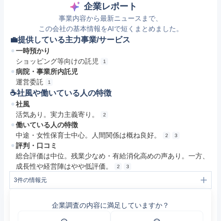
企業レポート
事業内容から最新ニュースまで、
この会社の基本情報をAIで短くまとめました。
💼提供している主力事業/サービス
一時預かり
ショッピング等向けの託児
1
病院・事業所内託児
運営委託
1
☕️社風や働いている人の特徴
社風
活気あり。実力主義寄り。
2
働いている人の特徴
中途・女性保育士中心。人間関係は概ね良好。
2
3
評判・口コミ
総合評価は中位。残業少なめ・有給消化高めの声あり。一方、
成長性や経営陣はやや低評価。
2
3
3
件の情報元
1
サービス内容 | 株式会社アミー - 保育・託児の総合サービス会社
2
アミーの評判・口コミ - エン カイシャの評判 (0326)
企業調査の内容に満足していますか？
3
https://jobtalk.jp/companies/2186445