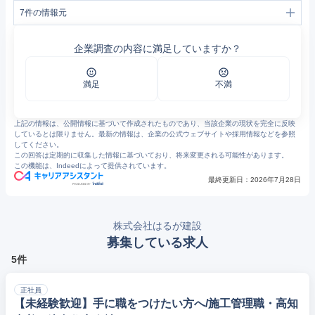
7
件の情報元
1
会社概要（会社概要）｜高知県高知市、南国市の新築住宅、注文住宅、デザイン住宅なら｜はるが建設（高知県高知市、南国市）
2
高知県高知市、南国市の新築住宅、注文住宅、デザイン住宅なら｜はるが建設
企業調査の内容に満足していますか？
3
会社概要｜高知県高知市、南国市の新築住宅、注文住宅、デザイン住宅なら｜はるが建設（高知県高知市、南国市）
4
家づくり（高性能住宅）｜高知県高知市、南国市の新築住宅、注文住宅、デザイン住宅なら｜はるが建設（高知県高知市、南国市）
5
家づくり（コンセプト）｜高知県高知市、南国市の新築住宅、注文住宅、デザイン住宅なら｜はるが建設（高知県高知市、南国市）
6
トピックス｜高知県高知市、南国市の新築住宅、注文住宅、デザイン住宅なら｜はるが建設（高知県高知市、南国市）
満足
不満
7
高知県ハウスメーカー・工務店ランキング31選〜プロが教えるおすすめ住宅メーカー | 幸せおうち計画
上記の情報は、公開情報に基づいて作成されたものであり、当該企業の現状を完全に反映
しているとは限りません。最新の情報は、企業の公式ウェブサイトや採用情報などを参照
してください。
この回答は定期的に収集した情報に基づいており、将来変更される可能性があります。
この機能は、Indeedによって提供されています。
最終更新日：
2026年7月28日
株式会社はるが建設
募集している求人
5件
正社員
【未経験歓迎】手に職をつけたい方へ/施工管理職・高知