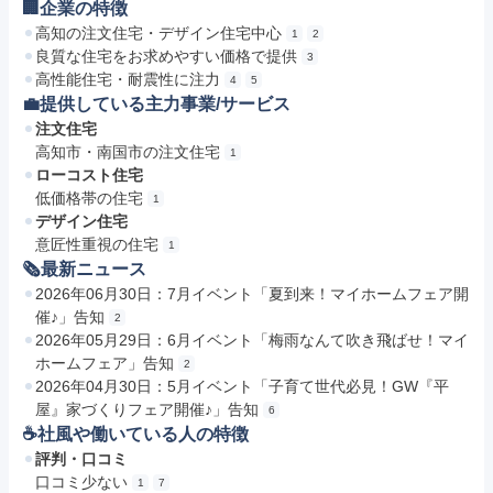
🏢企業の特徴
高知の注文住宅・デザイン住宅中心
1
2
良質な住宅をお求めやすい価格で提供
3
高性能住宅・耐震性に注力
4
5
💼提供している主力事業/サービス
注文住宅
高知市・南国市の注文住宅
1
ローコスト住宅
低価格帯の住宅
1
デザイン住宅
意匠性重視の住宅
1
🗞最新ニュース
2026年06月30日：7月イベント「夏到来！マイホームフェア開
催♪」告知
2
2026年05月29日：6月イベント「梅雨なんて吹き飛ばせ！マイ
ホームフェア」告知
2
2026年04月30日：5月イベント「子育て世代必見！GW『平
屋』家づくりフェア開催♪」告知
6
☕️社風や働いている人の特徴
評判・口コミ
口コミ少ない
1
7