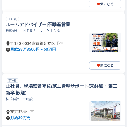
気になる
正社員
ルームアドバイザー|不動産営業
株式会社ＩＮＴＥＲ ＬＩＶＩＮＧ
〒120-0034東京都足立区千住
月給28万3500円～50万円
気になる
正社員
正社員、現場監督補佐/施工管理サポート(未経験・第二
新卒 歓迎)
株式会社山一建設
東京都福生市
月給30万円