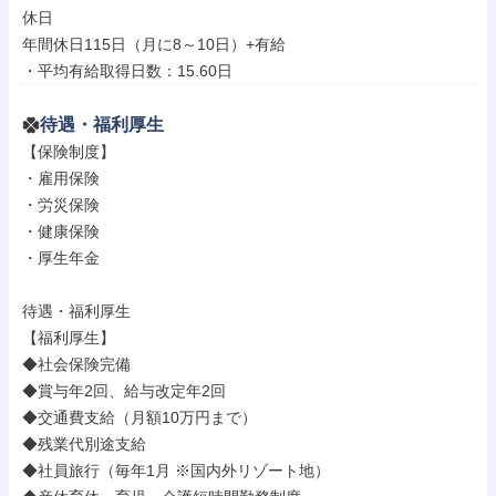
休日

年間休日115日（月に8～10日）+有給

・平均有給取得日数：15.60日
待遇・福利厚生
【保険制度】

・雇用保険

・労災保険

・健康保険

・厚生年金

待遇・福利厚生

【福利厚生】

◆社会保険完備

◆賞与年2回、給与改定年2回

◆交通費支給（月額10万円まで）

◆残業代別途支給

◆社員旅行（毎年1月 ※国内外リゾート地）
