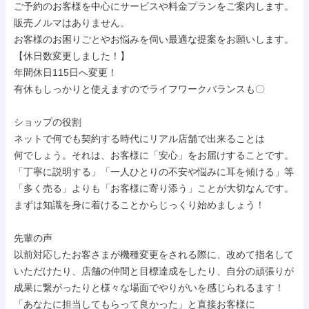
ご予約のお客様を中心にサービスや料金プランをご案内します。

販売ノルマはありません。

お客様のお困りごとやお悩みを伺い最適な提案をお願いします。

【休日数変更しました！】

年間休日115日へ変更！

有休もしっかりと使えますのでライフワークバランスも〇

ショップの役割

ネットで何でも契約する時代にリアル店舗で出来ることは

何でしょう。それは、お客様に「安心」をお届けすることです。

「丁寧に説明する」「一人ひとりの不安や悩みに耳を傾ける」等

「多く売る」よりも「お客様に寄り添う」ことが大切なんです。

まずは知識を身に着けることからじっくり始めましょう！

先輩の声

以前対応したお客さまが機種変更をされる際に、改めて指名して

いただけたり、店舗の仲間と目標達成をしたり、自分の頑張りが

成果に繋がったりと様々な場面でやりがいを感じられるます！

「あなたに担当してもらって良かった」と直接お客様に
