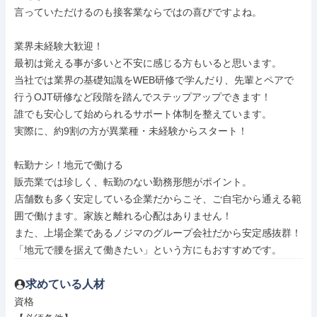
言っていただけるのも接客業ならではの喜びですよね。

業界未経験大歓迎！

最初は覚える事が多いと不安に感じる方もいると思います。

当社では業界の基礎知識をWEB研修で学んだり、先輩とペアで

行うOJT研修など段階を踏んでステップアップできます！

誰でも安心して始められるサポート体制を整えています。

実際に、約9割の方が異業種・未経験からスタート！

転勤ナシ！地元で働ける

販売業では珍しく、転勤のない勤務形態がポイント。

店舗数も多く安定している企業だからこそ、ご自宅から通える範

囲で働けます。家族と離れる心配はありません！

また、上場企業であるノジマのグループ会社だから安定感抜群！

「地元で腰を据えて働きたい」という方にもおすすめです。
求めている人材
資格
