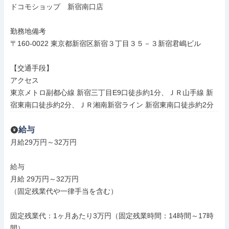
ドコモショップ　新宿南口店

勤務地備考

〒160-0022 東京都新宿区新宿３丁目３５－３新宿君嶋ビル

【交通手段】

アクセス

東京メトロ副都心線 新宿三丁目E9口徒歩約1分、ＪＲ山手線 新
宿東南口徒歩約2分、ＪＲ湘南新宿ライン 新宿東南口徒歩約2分
給与
月給29万円～32万円

給与

月給 29万円～32万円

（固定残業代や一律手当を含む）

固定残業代：1ヶ月あたり3万円（固定残業時間：14時間～17時
間）
