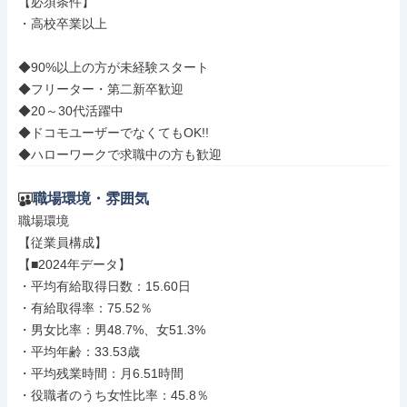
【必須条件】

・高校卒業以上

◆90%以上の方が未経験スタート

◆フリーター・第二新卒歓迎

◆20～30代活躍中

◆ドコモユーザーでなくてもOK!!

◆ハローワークで求職中の方も歓迎
職場環境・雰囲気
職場環境

【従業員構成】

【■2024年データ】

・平均有給取得日数：15.60日

・有給取得率：75.52％

・男女比率：男48.7%、女51.3%

・平均年齢：33.53歳

・平均残業時間：月6.51時間

・役職者のうち女性比率：45.8％
