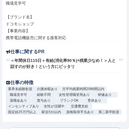
職場見学可

【ブランド名】

ドコモショップ

【事業内容】

携帯電話機販売に関する接客対応
仕事に関するPR
＜年間休日115日＋有給(消化率90％)×残業少なめ！＞人と
話すのが好き！という方にピッタリ
仕事の特徴
業界未経験歓迎
介護休暇あり
月平均残業時間20時間以内
職場見学可
経験不問
女性管理職登用あり
研修あり
退職金あり
賞与あり
ブランクOK
育休あり
インセンティブあり
女性が活躍中
交通費支給
固定給25万円以上
駅近5分以内
資格取得手当あり
第二新卒歓迎