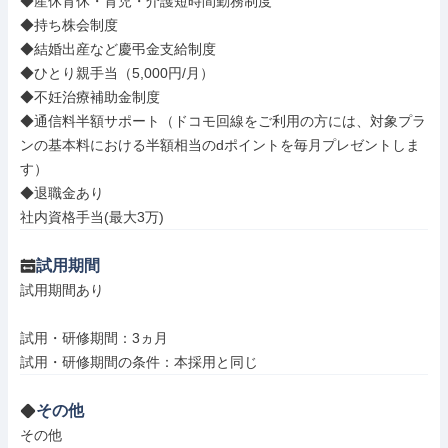
◆産休育休・育児・介護短時間勤務制度

◆持ち株会制度

◆結婚出産など慶弔金支給制度

◆ひとり親手当（5,000円/月）

◆不妊治療補助金制度

◆通信料半額サポート（ドコモ回線をご利用の方には、対象プラ
ンの基本料における半額相当のdポイントを毎月プレゼントしま
す）

◆退職金あり

社内資格手当(最大3万)
試用期間
試用期間あり

試用・研修期間：3ヵ月

その他
その他
