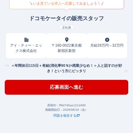
いま見ている求人へ応募してみましょう！
ドコモケータイの販売スタッフ
正社員
アイ・ティー・エッ
〒160-0022東京都
月給29万円～32万円
クス株式会社
新宿区新宿
＜年間休日115日＋有給(消化率90％)×残業少なめ！＞人と話すのが好
き！という方にピッタリ
応募画面へ進む
原稿ID：
ff9d7d5ae121d490
掲載開始日：
2026/06/19（金）
問題を報告する