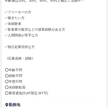
年齢層は20代、30代、40代、50代と幅広く活躍中！

✅フリーターの方

✅稼ぎたい方

✅未経験者

✅飲食業や販売などの接客経験がある方

✅人間関係が苦手な方

✅独立起業目的な方

《応募資格・経験》

⭕年齢不問

⭕経験不問

⭕学歴不問

⭕未経験歓迎

⭕要普通免許(AT限定,MT可)
勤務地