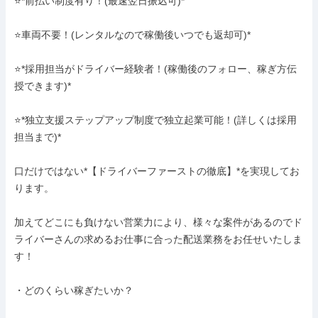
⭐*前払い制度有り！(最速翌日振込可)*

⭐車両不要！(レンタルなので稼働後いつでも返却可)*

⭐*採用担当がドライバー経験者！(稼働後のフォロー、稼ぎ方伝
授できます)*

⭐*独立支援ステップアップ制度で独立起業可能！(詳しくは採用
担当まで)*

口だけではない*【ドライバーファーストの徹底】*を実現してお
ります。

加えてどこにも負けない営業力により、様々な案件があるのでド
ライバーさんの求めるお仕事に合った配送業務をお任せいたしま
す！

・どのくらい稼ぎたいか？
