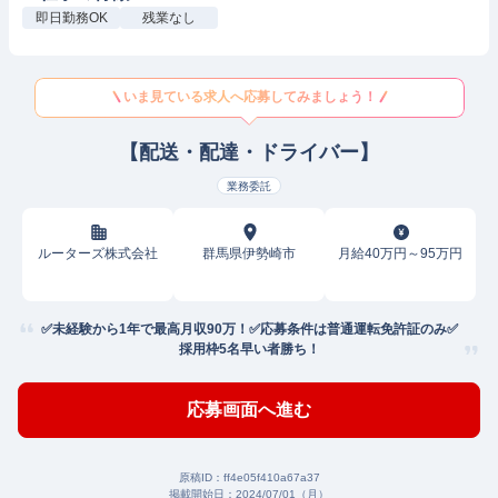
即日勤務OK
残業なし
いま見ている求人へ応募してみましょう！
【配送・配達・ドライバー】
業務委託
ルーターズ株式会社
群馬県伊勢崎市
月給40万円～95万円
✅未経験から1年で最高月収90万！✅応募条件は普通運転免許証のみ✅
採用枠5名早い者勝ち！
応募画面へ進む
原稿ID：
ff4e05f410a67a37
掲載開始日：
2024/07/01（月）