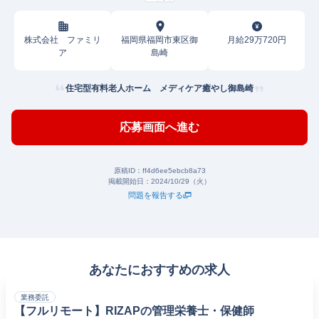
株式会社 ファミリ
福岡県福岡市東区御
月給29万720円
ア
島崎
住宅型有料老人ホーム メディケア癒やし御島崎
応募画面へ進む
原稿ID：
ff4d6ee5ebcb8a73
掲載開始日：
2024/10/29（火）
問題を報告する
あなたにおすすめの求人
業務委託
【フルリモート】RIZAPの管理栄養士・保健師