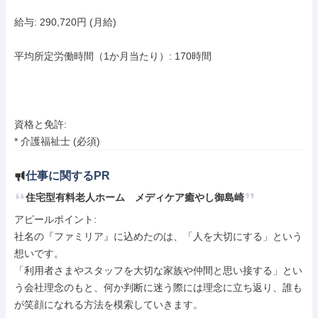
給与: 290,720円 (月給)

平均所定労働時間（1か月当たり）: 170時間

資格と免許:

* 介護福祉士 (必須)
仕事に関するPR
住宅型有料老人ホーム　メディケア癒やし御島崎
アピールポイント: 

社名の『ファミリア』に込めたのは、「人を大切にする」という
想いです。

「利用者さまやスタッフを大切な家族や仲間と思い接する」とい
う会社理念のもと、何か判断に迷う際には理念に立ち返り、誰も
が笑顔になれる方法を模索していきます。
