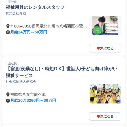
正社員
福祉用具のレンタルスタッフ
株式会社介助
〒806-0056福岡県北九州市八幡西区小鷺田
町
月給24万円～50万円
気になる
正社員
【宿直(夜勤なし)・時短O K】世話人/子ども向け障がい
福祉サービス
社会福祉法人伍福会
福岡県八女市龍ケ原
月給20万3260円～30万円
気になる