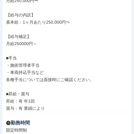
月給250,000円〜

【給与の内訳】

基本給：1ヶ月あたり250,000円〜

【給与補足】

月給250000円～

■手当

・施術管理者手当

・車両持込手当など

各種手当については面接時にご確認ください。

■昇給・賞与

昇給：有 年1回

賞与：有 業績により
勤務時間
固定時間制
