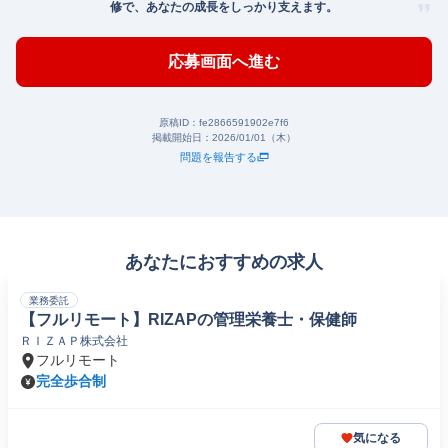
修で、あなたの成長をしっかり支えます。
応募画面へ進む
原稿ID：
fe2866591902e7f6
掲載開始日：
2026/01/01（木）
問題を報告する
あなたにおすすめの求人
業務委託
【フルリモート】RIZAPの管理栄養士・保健師
ＲＩＺＡＰ株式会社
フルリモート
完全歩合制
気になる