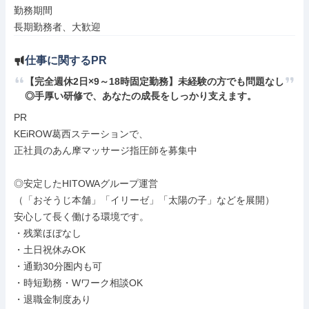
勤務期間

長期勤務者、大歓迎
仕事に関するPR
【完全週休2日×9～18時固定勤務】未経験の方でも問題なし
◎手厚い研修で、あなたの成長をしっかり支えます。
PR

KEiROW葛西ステーションで、

正社員のあん摩マッサージ指圧師を募集中

◎安定したHITOWAグループ運営

（「おそうじ本舗」「イリーゼ」「太陽の子」などを展開）

安心して長く働ける環境です。

・残業ほぼなし

・土日祝休みOK

・通勤30分圏内も可

・時短勤務・Wワーク相談OK

・退職金制度あり
