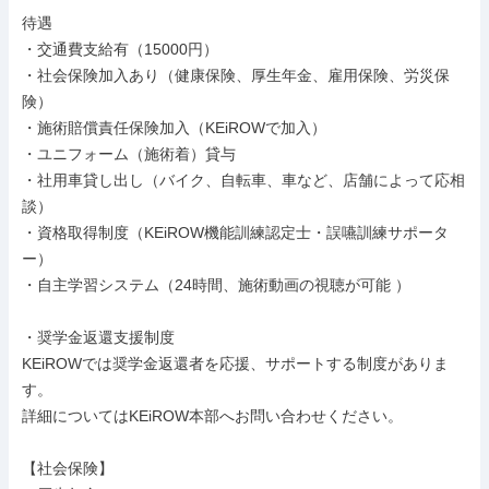
待遇

・交通費支給有（15000円）

・社会保険加入あり（健康保険、厚生年金、雇用保険、労災保
険）

・施術賠償責任保険加入（KEiROWで加入）

・ユニフォーム（施術着）貸与

・社用車貸し出し（バイク、自転車、車など、店舗によって応相
談）

・資格取得制度（KEiROW機能訓練認定士・誤嚥訓練サポータ
ー）

・自主学習システム（24時間、施術動画の視聴が可能 ）

・奨学金返還支援制度

KEiROWでは奨学金返還者を応援、サポートする制度がありま
す。

詳細についてはKEiROW本部へお問い合わせください。

【社会保険】
