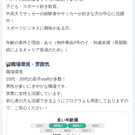
子ども・スポーツ好き歓迎。

中高大でサッカーの経験者やサッカーが好きな方が中心に活躍
中！

スポーツビジネスに興味がある方。

年齢の条件と理由：あり（例外事由3号のイ・35歳未満（長期勤
続によるキャリア形成のため））
職場環境・雰囲気
職場環境

10代・20代の若手staffが多数！

男性が多いにぎやかな職場です。

実際に女性も活躍しています。

初心者の方も活躍できるようにプログラムも用意しておりますの
で、ご安心ください！
多い年齢層
10
20
30
40
代
代
代
代
50
60
70
代
代
代〜