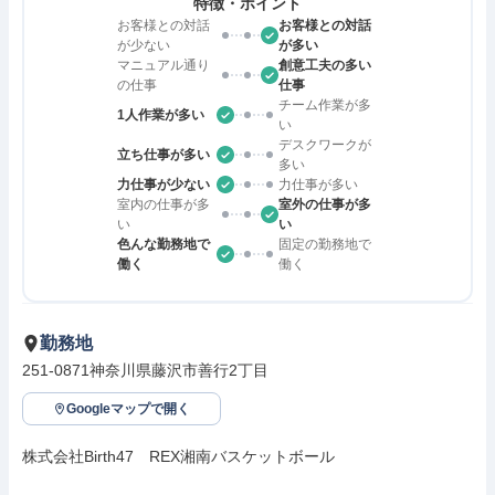
特徴・ポイント
お客様との対話
お客様との対話
が少ない
が多い
マニュアル通り
創意工夫の多い
の仕事
仕事
チーム作業が多
1人作業が多い
い
デスクワークが
立ち仕事が多い
多い
力仕事が少ない
力仕事が多い
室内の仕事が多
室外の仕事が多
い
い
色んな勤務地で
固定の勤務地で
働く
働く
勤務地
251-0871神奈川県藤沢市善行2丁目
Googleマップで開く
株式会社Birth47　REX湘南バスケットボール
