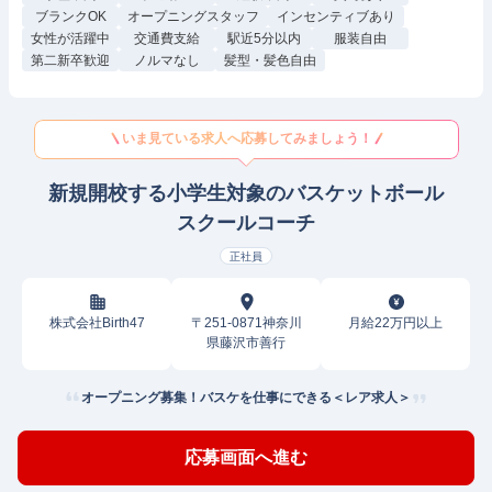
ブランクOK
オープニングスタッフ
インセンティブあり
女性が活躍中
交通費支給
駅近5分以内
服装自由
第二新卒歓迎
ノルマなし
髪型・髪色自由
いま見ている求人へ応募してみましょう！
新規開校する小学生対象のバスケットボール
スクールコーチ
正社員
株式会社Birth47
〒251-0871神奈川
月給22万円以上
県藤沢市善行
オープニング募集！バスケを仕事にできる＜レア求人＞
応募画面へ進む