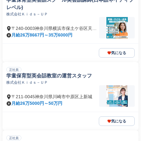
レベル)
株式会社Ｋｉｄｓ－ＵＰ
〒240-0003神奈川県横浜市保土ケ谷区天王
町
月給26万8667円～35万6000円
気になる
正社員
学童保育型英会話教室の運営スタッフ
株式会社Ｋｉｄｓ－ＵＰ
〒211-0045神奈川県川崎市中原区上新城
月給26万5000円～50万円
気になる
正社員