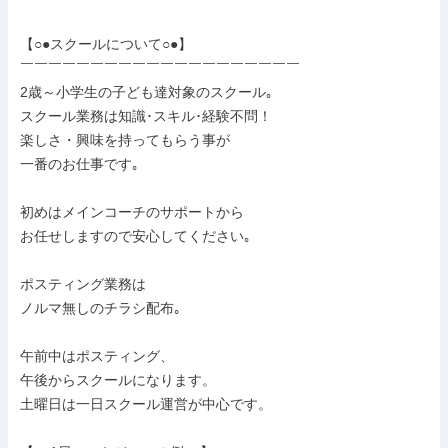
【○●スクールについて○●】

￣￣￣￣￣￣￣￣￣￣￣￣￣￣￣￣￣￣￣￣

2歳～小学生の子ども達対象のスクール｡

スクール業務は知識･スキル･経験不問！

楽しさ・興味を持ってもらう事が

一番のお仕事です｡

初めはメインコーチのサポートから

お任せしますので安心してください｡

ポスティング業務は

ノルマ無しのチラシ配布｡

午前中はポスティング、

午後からスクールになります。

土曜日は一日スクール運営が中心です。
