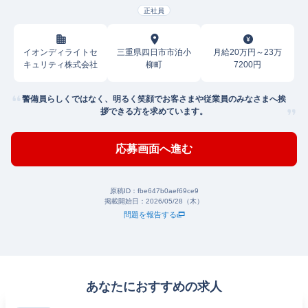
正社員
イオンディライトセ
三重県四日市市泊小
月給20万円～23万
キュリティ株式会社
柳町
7200円
警備員らしくではなく、明るく笑顔でお客さまや従業員のみなさまへ挨
拶できる方を求めています。
応募画面へ進む
原稿ID：
fbe647b0aef69ce9
掲載開始日：
2026/05/28（木）
問題を報告する
あなたにおすすめの求人