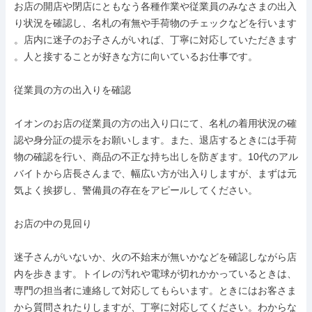
お店の開店や閉店にともなう各種作業や従業員のみなさまの出入

り状況を確認し、名札の有無や手荷物のチェックなどを行います

。店内に迷子のお子さんがいれば、丁寧に対応していただきます

。人と接することが好きな方に向いているお仕事です。

従業員の方の出入りを確認

イオンのお店の従業員の方の出入り口にて、名札の着用状況の確

認や身分証の提示をお願いします。また、退店するときには手荷

物の確認を行い、商品の不正な持ち出しを防ぎます。10代のアル

バイトから店長さんまで、幅広い方が出入りしますが、まずは元

気よく挨拶し、警備員の存在をアピールしてください。

お店の中の見回り

迷子さんがいないか、火の不始末が無いかなどを確認しながら店

内を歩きます。トイレの汚れや電球が切れかかっているときは、

専門の担当者に連絡して対応してもらいます。ときにはお客さま

から質問されたりしますが、丁寧に対応してください。わからな
