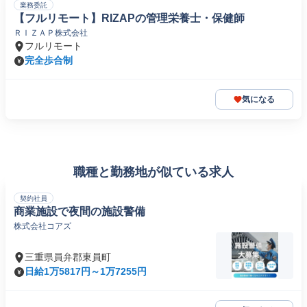
業務委託
【フルリモート】RIZAPの管理栄養士・保健師
ＲＩＺＡＰ株式会社
フルリモート
完全歩合制
気になる
職種と勤務地が似ている求人
契約社員
商業施設で夜間の施設警備
株式会社コアズ
三重県員弁郡東員町
日給1万5817円～1万7255円