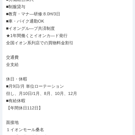
■制服貸与

■教育・マナ―研修:8.0H/3日

■車・バイク通勤OK

■イオングル―プ共済制度

★1年間働くとイオンカ―ド発行

全国イオン系列店での買物料金割引

交通費

全支給

休日・休暇

■月9日/月 単位ローテーション

但し、月10日/1月、8月、10月、12月

■有給休暇

【年間休日112日】

面接地

１イオンモール桑名
