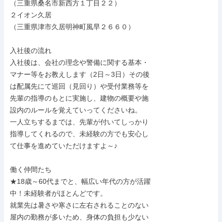
（三重県桑名市新西方１丁目２２）

２イオン久居

（三重県津市久居明神町風早２６６０）

入社後の流れ

入社後は、会社の理念や警備に関する基本・

マナー等をお教えします（2日～3日）その後

は配属先にて巡回（見回り）や受付業務等を

先輩の指導のもとに実施し、建物の概要や施

設内のルールを覚えていってくださいね。

一人立ちするまでは、先輩が付いてしっかり

指導してくれるので、未経験の方でも安心し

て仕事を進めていただけますよ～♪

働く仲間たち

★18歳～60代までと、幅広い年代の方が活躍

中！未経験者がほとんどです。

就業先は暑さや寒さに左右されることのない

屋内の勤務が多いため、身体の負担も少ない
