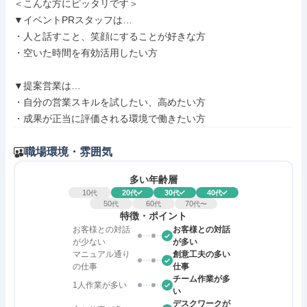
＜こんな方にピッタリです＞

▼イベントPRスタッフは…

・人と話すこと、笑顔にすることが好きな方

・空いた時間を有効活用したい方

▼提案営業は…

・自分の営業スキルを試したい、高めたい方

・成果が正当に評価される環境で働きたい方
職場環境・雰囲気
多い年齢層
10
20
30
40
代
代
代
代
50
60
70
代
代
代〜
特徴・ポイント
お客様との対話
お客様との対話
が少ない
が多い
マニュアル通り
創意工夫の多い
の仕事
仕事
チーム作業が多
1人作業が多い
い
デスクワークが