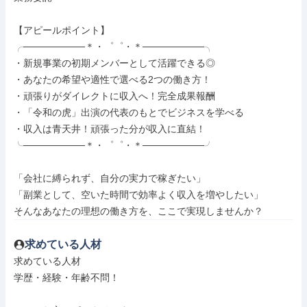
【アピールポイント】

╭─────────＊・゜゜・＊─────────╮

・新規事業の初期メンバーとして活躍できる◎

・あなたの希望や適性で選べる2つの働き方！

・頑張りがダイレクトに収入へ！完全成果報酬

・「令和の虎」出演の代表のもとでビジネスを学べる

・収入は青天井！頑張った分が収入に直結！

╰─────────＊・゜゜・＊─────────╯

「会社に縛られず、自分の実力で稼ぎたい」

「副業として、空いた時間で効率よく収入を増やしたい」

そんなあなたの理想の働き方を、ここで実現しませんか？
求めている人材
求めている人材

学歴・経験・年齢不問！
