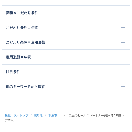
職種 × こだわり条件
こだわり条件 × 年収
こだわり条件 × 雇用形態
雇用形態 × 年収
注目条件
他のキーワードから探す
転職・求人トップ
/
岐阜県
/
本巣市
/
エコ製品のセールスパートナー(選べるPR職 or
営業職)