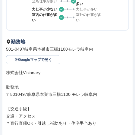
立ち仕事が多い
多い
力仕事が少ない
力仕事が多い
室内の仕事が多
室外の仕事が多
い
い
勤務地
501-0497岐阜県本巣市三橋1100モレラ岐阜内
Googleマップで開く
株式会社Visionary

勤務地

〒5010497岐阜県本巣市三橋1100 モレラ岐阜内

【交通手段】

交通・アクセス

＊直行直帰OK・引越し補助あり・住宅手当あり