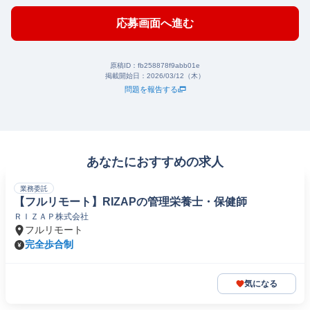
応募画面へ進む
原稿ID：
fb258878f9abb01e
掲載開始日：
2026/03/12（木）
問題を報告する
あなたにおすすめの求人
業務委託
【フルリモート】RIZAPの管理栄養士・保健師
ＲＩＺＡＰ株式会社
フルリモート
完全歩合制
気になる