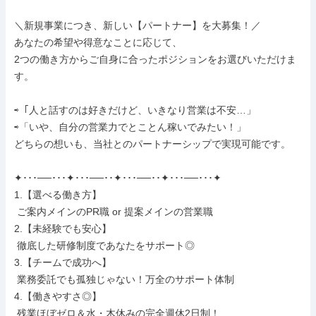
＼新規事業につき、新しい【パートナー】を大募集！／

あなたの希望や得意なことに応じて、

2つの働き方からご自身に合ったポジションをお選びいただけま
す。

⇨「人と話すのは好きだけど、いきなり営業は不安…」

⇨「いや、自分の営業力でとことん稼いでみたい！」

どちらの想いも、当社とのパートナーシップで実現可能です。

✦･･･──･･･✦･･･──･･✦･･･──･･✦･･･──･･･✦

1.【選べる働き方】

 ご案内メインのPR職 or 提案メインの営業職

2.【未経験でも安心】

 徹底した研修制度であなたをサポート◎

3.【チームで成功へ】

 業務委託でも孤独じゃない！万全のサポート体制

4.【働きやすさ◎】

 残業ほぼゼロ＆水・木休みの完全週休2日制！
