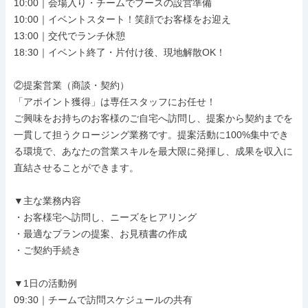
10:00｜会場入り・チームでブースの設営準備

10:00｜イベントスタート！笑顔でお客様をお迎え

13:00｜交代でランチ休憩

18:30｜イベント終了・片付け後、現地解散OK！

②提案営業（商談・契約）

「アポイント獲得」は専任スタッフにお任せ！

ご興味をお持ちのお客様のご自宅へ訪問し、提案から契約までを
一貫して担うクロージング業務です。提案活動に100%集中でき
る環境で、あなたの営業スキルを最大限に発揮し、成果を収入に
直結させることができます。

▼主な業務内容

・お客様宅へ訪問し、ニーズをヒアリング

・最適なプランの提案、お見積書の作成

・ご契約手続き

▼1日の活動例

09:30｜チームで訪問スケジュールの共有
