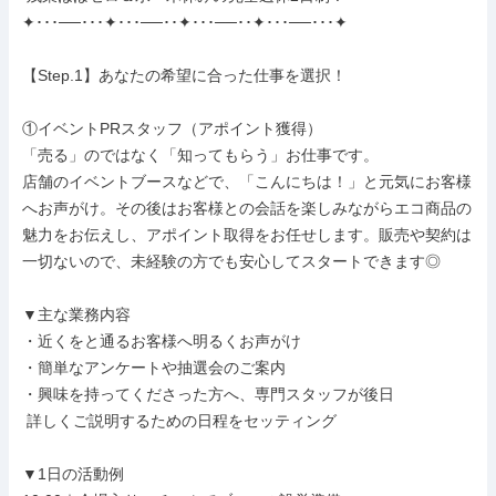
✦･･･──･･･✦･･･──･･✦･･･──･･✦･･･──･･･✦

【Step.1】あなたの希望に合った仕事を選択！

①イベントPRスタッフ（アポイント獲得）

「売る」のではなく「知ってもらう」お仕事です。

店舗のイベントブースなどで、「こんにちは！」と元気にお客様
へお声がけ。その後はお客様との会話を楽しみながらエコ商品の
魅力をお伝えし、アポイント取得をお任せします。販売や契約は
一切ないので、未経験の方でも安心してスタートできます◎

▼主な業務内容

・近くをと通るお客様へ明るくお声がけ

・簡単なアンケートや抽選会のご案内

・興味を持ってくださった方へ、専門スタッフが後日

 詳しくご説明するための日程をセッティング

▼1日の活動例
