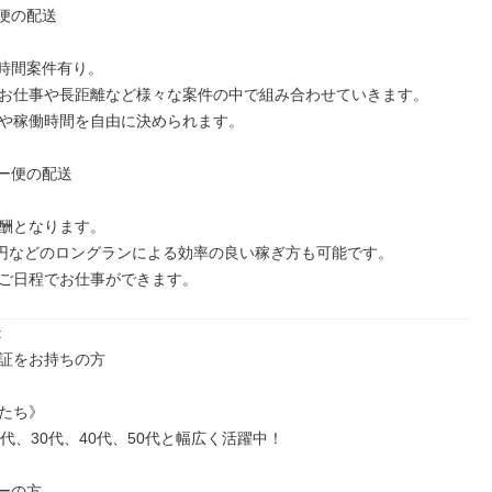
便の配送

4時間案件有り。

お仕事や長距離など様々な案件の中で組み合わせていきます。

や稼働時間を自由に決められます。

ー便の配送

酬となります。

万円などのロングランによる効率の良い稼ぎ方も可能です。

ご日程でお仕事ができます。


証をお持ちの方

たち》

代、30代、40代、50代と幅広く活躍中！

ーの方
