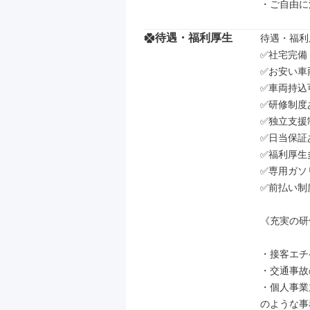
・ご自由に
待遇・福利厚生
待遇・福利厚
✅社宅完備

✅お安い車
✅車両持込可
✅研修制度あ
✅独立支援
✅日当保証あ
✅福利厚生
✅専用ガソ
✅前払い制
《充実の研
・接客エチ
・交通事故
・個人事業
のような事