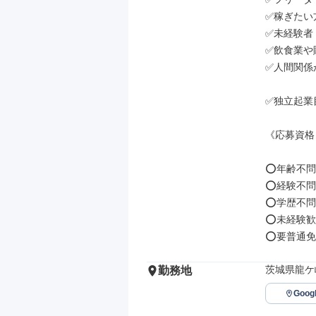
✅稼ぎたい方
✅未経験者

✅飲食業や
✅人間関係
✅独立起業
《応募資格
⭕年齢不問

⭕経験不問

⭕学歴不問

⭕未経験歓
⭕要普通免許
茨城県龍ケ
勤務地
Goo