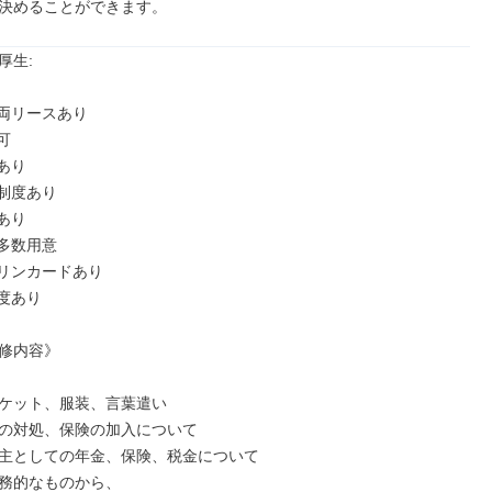
決めることができます。
生: 

両リースあり



り

制度あり

り

多数用意

リンカードあり

度あり

修内容》

ケット、服装、言葉遣い

の対処、保険の加入について

主としての年金、保険、税金について

務的なものから、
