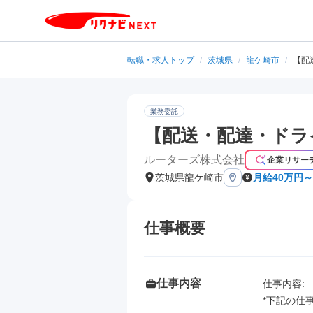
転職・求人トップ
/
茨城県
/
龍ケ崎市
/
【配
業務委託
【配送・配達・ドラ
ルーターズ株式会社
企業リサー
茨城県龍ケ崎市
月給40万円～
仕事概要
仕事内容
仕事内容: 

*下記の仕