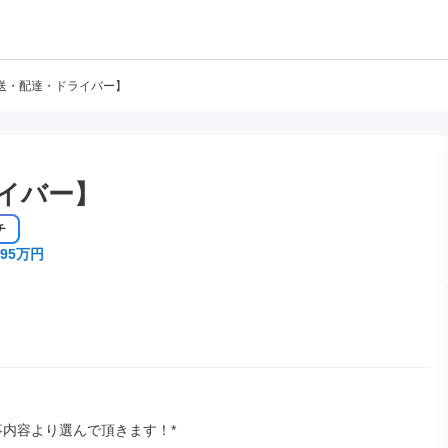
送・配達・ドライバー】
イバー】
チ
95万円
事内容より選んで頂きます！*
