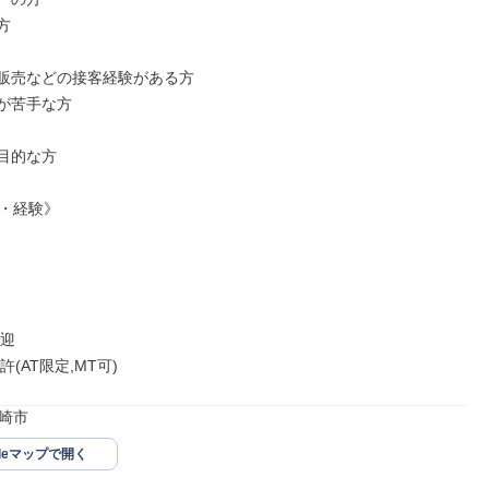


販売などの接客経験がある方

が苦手な方

目的な方

・経験》

迎

(AT限定,MT可)
崎市
gleマップで開く