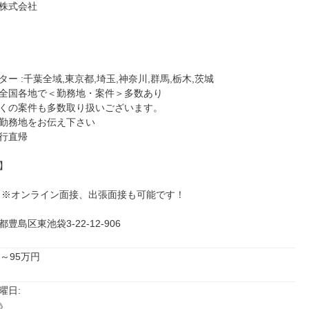
株式会社

ー :千葉全域,東京都,埼玉,神奈川,群馬,栃木,茨城

全国各地で＜勤務地・案件＞多数あり

くの案件も多数取り扱いございます。

勤務地をお伝え下さい

行直帰



 ※オンライン面接、出張面接も可能です！

豊島区東池袋3-22-12-906
～95万円
日: 


