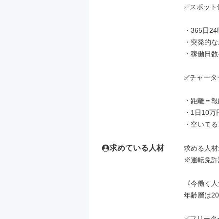
✅スポット
・365日2
・突発的な
・稼働日数
✅チャータ
・距離＝報
・1日10
・空いてる
求めている人材
求める人材: 
※運転免許
《今働く人
年齢層は20
✅フリータ