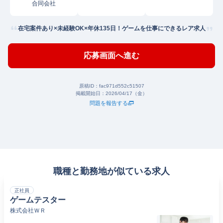
合同会社
在宅案件あり×未経験OK×年休135日！ゲームを仕事にできるレア求人
応募画面へ進む
原稿ID：
fac971d552c51507
掲載開始日：
2026/04/17（金）
問題を報告する
職種と勤務地が似ている求人
正社員
ゲームテスター
株式会社ＷＲ