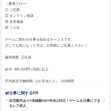
〈選考フロー〉

① ご応募

② オンライン面談

③ 合否連絡

④ ご入社

ゲームに関わる仕事を始めるチャンスです。

少しでも気になった方は、お気軽にご応募ください！

雇用形態: 正社員

給与: 300,520円 (月給) 以上

平均所定労働時間（1か月当たり）: 160時間
仕事に関するPR
在宅案件あり×未経験OK×年休135日！ゲームを仕事にでき
るレア求人