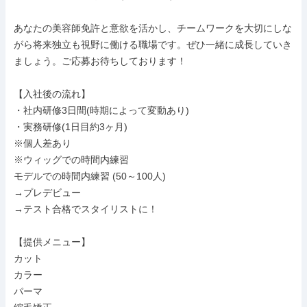
あなたの美容師免許と意欲を活かし、チームワークを大切にしな
がら将来独立も視野に働ける職場です。ぜひ一緒に成長していき
ましょう。ご応募お待ちしております！

【入社後の流れ】

・社内研修3日間(時期によって変動あり)

・実務研修(1日目約3ヶ月)

※個人差あり

※ウィッグでの時間内練習

モデルでの時間内練習 (50～100人)

→プレデビュー

→テスト合格でスタイリストに！

【提供メニュー】

カット

カラー

パーマ
