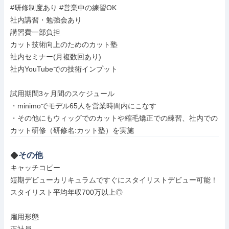
#研修制度あり #営業中の練習OK

社内講習・勉強会あり

講習費一部負担

カット技術向上のためのカット塾

社内セミナー(月複数回あり)

社内YouTubeでの技術インプット

試用期間3ヶ月間のスケジュール

・minimoでモデル65人を営業時間内にこなす

・その他にもウィッグでのカットや縮毛矯正での練習、社内での
カット研修（研修名:カット塾）を実施
その他
キャッチコピー

短期デビューカリキュラムですぐにスタイリストデビュー可能！
スタイリスト平均年収700万以上◎

雇用形態
