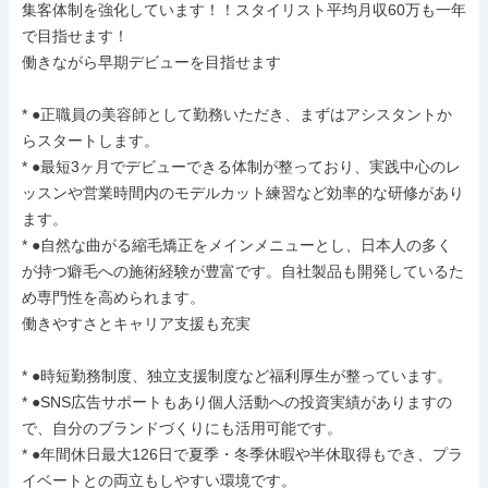
集客体制を強化しています！！スタイリスト平均月収60万も一年
で目指せます！

働きながら早期デビューを目指せます

* ●正職員の美容師として勤務いただき、まずはアシスタントか
らスタートします。

* ●最短3ヶ月でデビューできる体制が整っており、実践中心のレ
ッスンや営業時間内のモデルカット練習など効率的な研修があり
ます。

* ●自然な曲がる縮毛矯正をメインメニューとし、日本人の多く
が持つ癖毛への施術経験が豊富です。自社製品も開発しているた
め専門性を高められます。

働きやすさとキャリア支援も充実

* ●時短勤務制度、独立支援制度など福利厚生が整っています。

* ●SNS広告サポートもあり個人活動への投資実績がありますの
で、自分のブランドづくりにも活用可能です。

* ●年間休日最大126日で夏季・冬季休暇や半休取得もでき、プラ
イベートとの両立もしやすい環境です。
