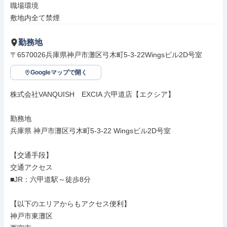
職場環境

敷地内全て禁煙
勤務地
〒6570026兵庫県神戸市灘区弓木町5-3-22Wingsビル2D号室
Googleマップで開く
株式会社VANQUISH　EXCIA 六甲道店【エクシア】

勤務地

兵庫県 神戸市灘区弓木町5-3-22 Wingsビル2D号室

【交通手段】

交通アクセス

■JR：六甲道駅～徒歩8分

【以下のエリアからもアクセス便利】

神戸市東灘区
