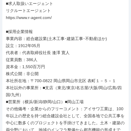
■求人取扱いエージェント

リクルートエージェント

https://www.r-agent.com/

■採用企業情報

事業内容：総合建設業(土木工事･建築工事･不動産ほか)

設立：1912年05月

代表者：代表取締役社長 逢澤 寛人

従業員数：386人

資本金：1,550百万円

株式公開：非公開

本社所在地：〒700-0822 岡山県岡山市北区 表町１－５－１

本社以外の事業所：■支店（東北/東京/名古屋/大阪/岡山/広島/四
国/九州）

■営業所（横浜/新潟/静岡/山口）■岡山工場

その他備考・企業からのフリーコメント：アイサワ工業は、100 
年以上の歴史を持つ総合建設会社として、全国各地で公共工事を
中心に数多くのプロジェクトを手掛けてきました。土木・建築の
両分野において、地域のインフラ整備から都市機能の形成まで、