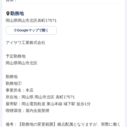
勤務地
岡山県岡山市北区表町1?5?1
Googleマップで開く
アイサワ工業株式会社

予定勤務地

岡山県岡山市北区

勤務地

勤務地①

事業所名：本店

所在地：岡山県 岡山市北区 表町1?5?1

最寄駅：岡山電気軌道 東山本線 城下駅 徒歩1分

喫煙環境：屋内全面禁煙

備考：【勤務地の変更範囲】拠点配属となりますが、実際に働く