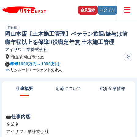
会員登録
ログイン
正社員
岡山本店【土木施工管理】ベテラン歓迎/給与は前
職年収以上を保障!/役職定年無 土木施工管理
アイサワ工業株式会社
岡山県岡山市北区
年俸1000万円～1300万円
リクルートエージェントの求人
仕事概要
応募について
紹介企業情報
仕事内容
企業名

アイサワ工業株式会社
