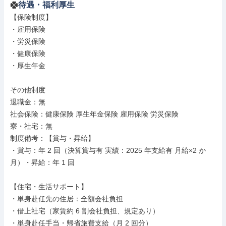
待遇・福利厚生
【保険制度】

・雇用保険

・労災保険

・健康保険

・厚生年金

その他制度

退職金：無

社会保険：健康保険 厚生年金保険 雇用保険 労災保険

寮・社宅：無

制度備考：【賞与・昇給】

・賞与：年 2 回（決算賞与有 実績：2025 年支給有 月給×2 か
月）・昇給：年 1 回

【住宅・生活サポート】

・単身赴任先の住居：全額会社負担

・借上社宅（家賃約 6 割会社負担、規定あり）

・単身赴任手当・帰省旅費支給（月 2 回分）
