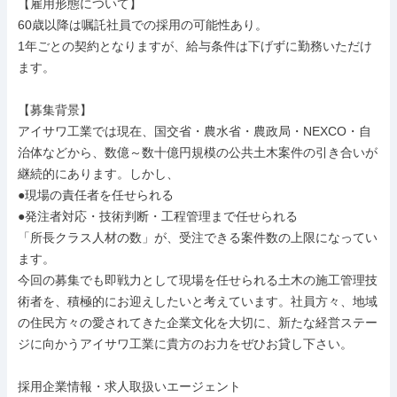
【雇用形態について】

60歳以降は嘱託社員での採用の可能性あり。

1年ごとの契約となりますが、給与条件は下げずに勤務いただけ
ます。

【募集背景】

アイサワ工業では現在、国交省・農水省・農政局・NEXCO・自
治体などから、数億～数十億円規模の公共土木案件の引き合いが
継続的にあります。しかし、

●現場の責任者を任せられる

●発注者対応・技術判断・工程管理まで任せられる

「所長クラス人材の数」が、受注できる案件数の上限になってい
ます。

今回の募集でも即戦力として現場を任せられる土木の施工管理技
術者を、積極的にお迎えしたいと考えています。社員方々、地域
の住民方々の愛されてきた企業文化を大切に、新たな経営ステー
ジに向かうアイサワ工業に貴方のお力をぜひお貸し下さい。

採用企業情報・求人取扱いエージェント
