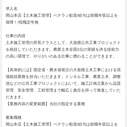
求人名

岡山本店【土木施工管理】ベテラン歓迎/給与は前職年収以上を
保障！/役職定年無

仕事の内容

土木施工管理の所長クラスとして、大規模公共工事プロジェクト
を統括していただきます。農業土木全国1位の実績を誇る技術力
の高い環境で、やりがいのある仕事に携わることができます。

【具体的には】国交省・農水省発注の大規模土木工事における現
場統括業務を担当いただきます。トンネル工事、農業土木、調整
池などの公共工事プロジェクトにおいて、施工計画立案から品質
管理、安全管理、工程管理まで幅広く責任を持って推進していた
だきます。

【業務内容の変更範囲】当社の指定する業務

募集職種

岡山本店【土木施工管理】ベテラン歓迎/給与は前職年収以上を