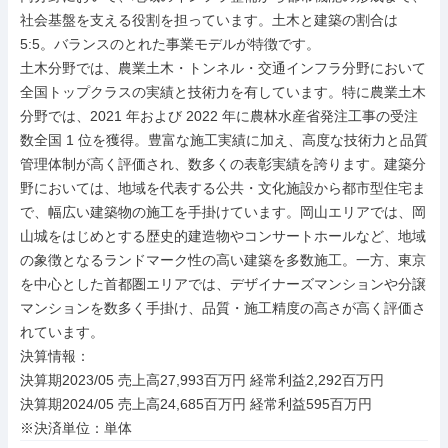
社会基盤を支える役割を担っています。土木と建築の割合は 
5:5。バランスのとれた事業モデルが特徴です。

土木分野では、農業土木・トンネル・交通インフラ分野において
全国トップクラスの実績と技術力を有しています。特に農業土木
分野では、2021 年および 2022 年に農林水産省発注工事の受注
数全国 1 位を獲得。豊富な施工実績に加え、高度な技術力と品質
管理体制が高く評価され、数多くの表彰実績を誇ります。建築分
野においては、地域を代表する公共・文化施設から都市型住宅ま
で、幅広い建築物の施工を手掛けています。岡山エリアでは、岡
山城をはじめとする歴史的建造物やコンサートホールなど、地域
の象徴となるランドマーク性の高い建築を多数施工。一方、東京
を中心とした首都圏エリアでは、デザイナーズマンションや分譲
マンションを数多く手掛け、品質・施工精度の高さが高く評価さ
れています。

決算情報：

決算期2023/05 売上高27,993百万円 経常利益2,292百万円

決算期2024/05 売上高24,685百万円 経常利益595百万円

※決済単位：単体