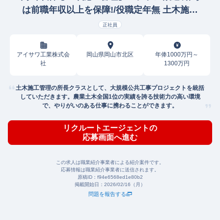
は前職年収以上を保障!/役職定年無 土木施工
管理
正社員
アイサワ工業株式会
岡山県岡山市北区
年俸1000万円～
社
1300万円
土木施工管理の所長クラスとして、大規模公共工事プロジェクトを統括
していただきます。農業土木全国1位の実績を誇る技術力の高い環境
で、やりがいのある仕事に携わることができます。
リクルートエージェントの
応募画面へ進む
この求人は職業紹介事業者による紹介案件です。
応募情報は職業紹介事業者に送信されます。
原稿ID：
f94e6568ed1e80b2
掲載開始日：
2026/02/16（月）
問題を報告する