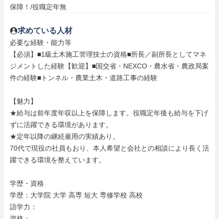
保障！/役職定年無
求めている人材
必要な経験・能力等

【必須】■1級土木施工管理技士の資格■所長／副所長としてマネ
ジメントした経験【歓迎】■国交省・NEXCO・農水省・農政局案
件の経験■トンネル・農業土木・道路工事の経験

【魅力】

★給与は前年度年収以上を保障します。役職定年後も給与を下げ
ずに活躍できる環境があります。

★定年以降の継続雇用の実績あり。

70代で現役の社員もおり、本人希望と会社との相談により長く活
躍できる環境を整えています。

学歴・資格

学歴：大学院 大学 高専 短大 専修学校 高校

語学力：

資格：