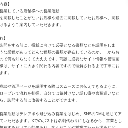
内容】

営業している店舗様への営業活動

を掲載したことがないお店様や過去に掲載していたお店様へ、掲載
けるようご案内していただきます。

れ】

訪問をする前に、掲載に向けて必要となる書類などを説明をしま
うな業種があってどんな種類の書類が存在しているのか、一からお
ので何も知らなくて大丈夫です。商談に必要なサイト情報や管理画
様は、サイトに大きく関わる内容ですので理解されるまで丁寧にお
ます。

商談や管理ページを説明する際はスムーズにお伝えできるように、
ロープレで流れを把握。自分では気付けない話し癖や言葉遣いなど
ら、訪問する前に改善することができます。

営業活動はテレアポや飛び込み営業をはじめ、SNSのDMを通じてア
ていただきます。Xでのポストは名刺代わりにもなるから、営業とし
投稿するだけでも効果あり。学んだことや営業で行った場所など、