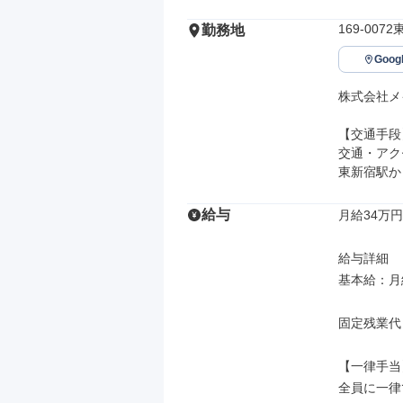
169-00
勤務地
Goo
株式会社メ
【交通手段】
交通・アク
東新宿駅か
給与
月給34万円
給与詳細

基本給：月給
固定残業代
【一律手当】
全員に一律