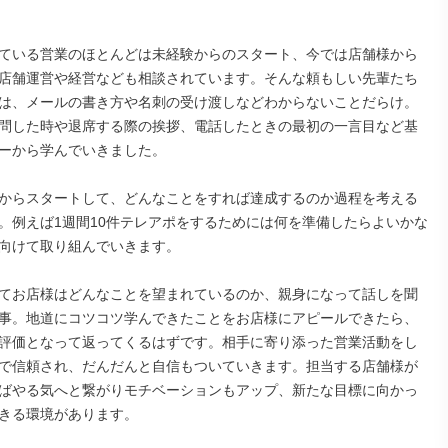
ている営業のほとんどは未経験からのスタート、今では店舗様から
店舗運営や経営なども相談されています。そんな頼もしい先輩たち
は、メールの書き方や名刺の受け渡しなどわからないことだらけ。
問した時や退席する際の挨拶、電話したときの最初の一言目など基
ーから学んでいきました。

からスタートして、どんなことをすれば達成するのか過程を考える
。例えば1週間10件テレアポをするためには何を準備したらよいかな
向けて取り組んでいきます。

てお店様はどんなことを望まれているのか、親身になって話しを聞
事。地道にコツコツ学んできたことをお店様にアピールできたら、
評価となって返ってくるはずです。相手に寄り添った営業活動をし
で信頼され、だんだんと自信もついていきます。担当する店舗様が
ばやる気へと繋がりモチベーションもアップ、新たな目標に向かっ
きる環境があります。
