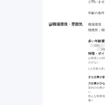
ど問いませ
年齢の条件
職場環境・雰囲気
職場環境

喫煙所：喫
多い年齢層
10
代
50
特徴・ポイ
お客様との対
が少ない
1人作業が多
立ち仕事が多
力仕事が少な
室内の仕事が
い
色んな勤務地
働く