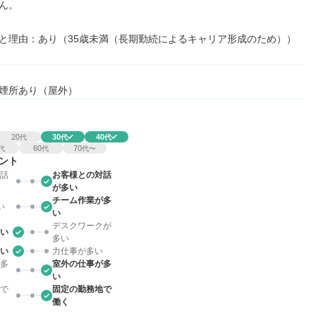
ん。

と理由：あり（35歳未満（長期勤続によるキャリア形成のため））
煙所あり（屋外）
20
30
40
代
代
代
60
70
代
代
代〜
ント
話
お客様との対話
が多い
チーム作業が多
い
い
デスクワークが
い
多い
い
力仕事が多い
多
室外の仕事が多
い
で
固定の勤務地で
働く