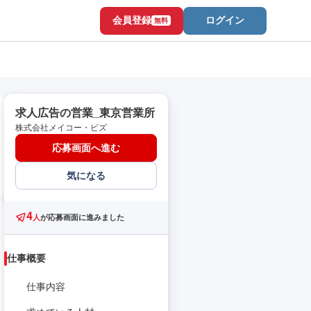
会員登録
ログイン
無料
求人広告の営業_東京営業所
株式会社メイコー・ビズ
応募画面へ進む
気になる
4
人
が応募画面に進みました
仕事概要
仕事内容