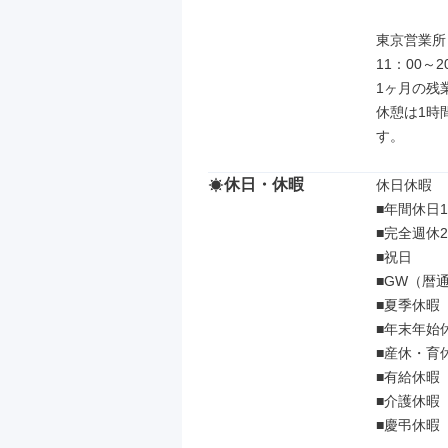
東京営業所

11：00～
1ヶ月の残
休憩は1時
す。
休日・休暇
休日休暇

■年間休日1
■完全週休
■祝日

■GW（暦通
■夏季休暇（
■年末年始
■産休・育
■有給休暇
■介護休暇

■慶弔休暇