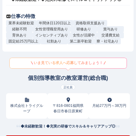
仕事の特徴
業界未経験歓迎
年間休日120日以上
資格取得支援あり
経験不問
女性管理職登用あり
研修あり
賞与あり
育休あり
インセンティブあり
女性が活躍中
交通費支給
固定給25万円以上
社割あり
第二新卒歓迎
寮・社宅あり
いま見ている求人へ応募してみましょう！
個別指導教室の教室運営(総合職)
正社員
株式会社トライグル
〒816-0801福岡県
月給27万円～38万円
ープ
春日市春日原東町
◆未経験歓迎！◆充実の研修でスキル＆キャリアアップ◎