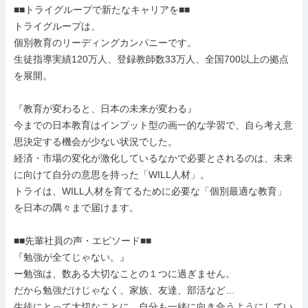
■■トライグループで新たなキャリアを■■

トライグループは、

個別教育のリーディングカンパニーです。

生徒指導実績120万人、登録教師数33万人、全国700以上の拠点
を展開。

『教育が変わると、日本の未来が変わる』

今までの日本教育はインプット型の画一的な学習で、自ら考え意
思決定する機会が少ない状況でした。

経済・市場の変化が激化しているなかで必要とされるのは、未来
に向けて自分の意思を持った「WILL人材」。

トライは、WILL人材を育てるために必要な「個別最適な教育」
を日本の隅々まで届けます。

■■先輩社員の声・エピソード■■

『勉強が全てじゃない。』

ー勉強は、数ある大切なことの１つに過ぎません。

だから勉強だけじゃなく、家族、友達、部活など…

生徒にとって大切なことに、自分も一緒に向き合うようにしてい