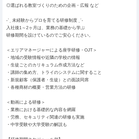
◎選ばれる教室づくりのための企画・広報 など

-ˋˏ 未経験からプロを育てる研修制度 ˎˊ-

入社後1～2ヶ月は、業務の基礎から学ぶ

研修期間を設けているのでご安心ください。

＜エリアマネージャーによる座学研修・OJT＞

・地域の受験情報や近隣の学校の情報

・生徒ごとのカリキュラム作成方法など

・講師の集め方、トライのシステムに関すること

・新規顧客（保護者・生徒）との面談同席

・各種商材の概要・営業方法の研修

＜動画による研修＞

・業務における基礎的な内容を網羅

・労務、セキュリティ関連の研修も実施

・中学受験や大学受験の解説も
