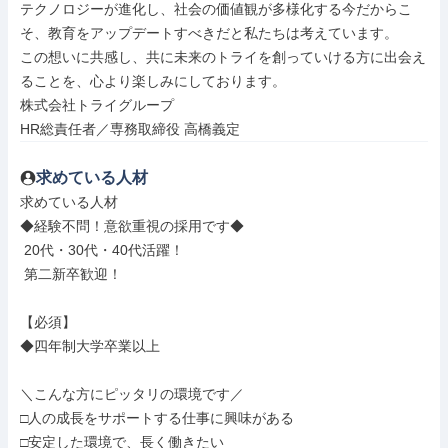
テクノロジーが進化し、社会の価値観が多様化する今だからこ
そ、教育をアップデートすべきだと私たちは考えています。

この想いに共感し、共に未来のトライを創っていける方に出会え
ることを、心より楽しみにしております。

株式会社トライグループ

HR総責任者／専務取締役 高橋義定
求めている人材
求めている人材

◆経験不問！意欲重視の採用です◆

 20代・30代・40代活躍！

 第二新卒歓迎！

【必須】

◆四年制大学卒業以上

＼こんな方にピッタリの環境です／

□人の成長をサポートする仕事に興味がある

□安定した環境で、長く働きたい
