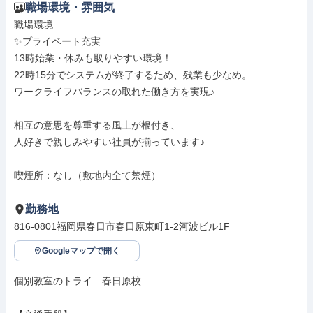
職場環境・雰囲気
職場環境

✨プライベート充実

13時始業・休みも取りやすい環境！

22時15分でシステムが終了するため、残業も少なめ。

ワークライフバランスの取れた働き方を実現♪

相互の意思を尊重する風土が根付き、

人好きで親しみやすい社員が揃っています♪

喫煙所：なし（敷地内全て禁煙）
勤務地
816-0801福岡県春日市春日原東町1-2河波ビル1F
Googleマップで開く
個別教室のトライ　春日原校
