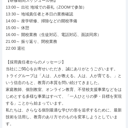
【研修期間スケジュール例】

13:00～ 出社 地域での昼礼（ZOOMで参加）

13:30～ 地域責任者と本日の業務確認

14:00～ 座学研修、掃除などの開校準備

15:00～ 休憩

16:00～ 開校業務（生徒対応、電話対応、面談同席）

21:00～ 振り返り、閉校業務

22:00 退社

【採用責任者からのメッセージ】

当社にご関心をお寄せいただき、誠にありがとうございます。

トライグループは「人は、人が教える。人は、人が育てる。」と
いう信念のもと、教育の本質を問い続けてきました。

家庭教師、個別教室、オンライン教育、不登校支援事業などをは
じめとする多様な事業はすべて、「一人ひとりの夢・目標を実現
する」ことから始まっています。

私たちは、さらなる個別最適な学びの形を追求するために、最新
技術を活用し、教育のあり方そのものを変革しようとしていま
す。
