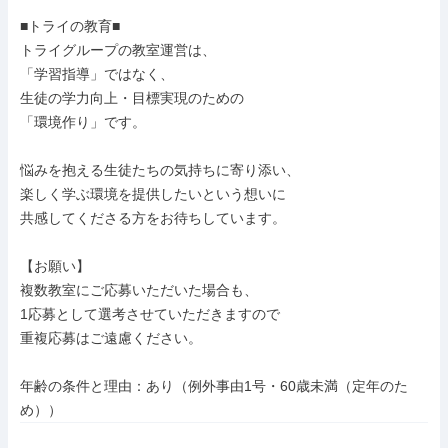
■トライの教育■

トライグループの教室運営は、

「学習指導」ではなく、

生徒の学力向上・目標実現のための

「環境作り」です。

悩みを抱える生徒たちの気持ちに寄り添い、

楽しく学ぶ環境を提供したいという想いに

共感してくださる方をお待ちしています。

【お願い】

複数教室にご応募いただいた場合も、

1応募として選考させていただきますので

重複応募はご遠慮ください。

年齢の条件と理由：あり（例外事由1号・60歳未満（定年のた
め））