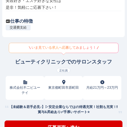
美容好き・エステ好きな女性は

是非！気軽にご応募下さい！
仕事の特徴
交通費支給
いま見ている求人へ応募してみましょう！
ビューティクリニックでのサロンスタッフ
正社員
株式会社不二ビユー
東京都町田市原町田
月給21万円～23万円
テイ
【未経験＆若手必見♪】▷安定企業ならではの待遇充実！社割も充実！❗️
賞与&昇給あり✅手厚いサポート⭐️