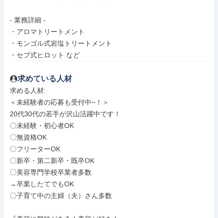
- 業務詳細 -

・アロマトリートメント

・モンゴル式岩塩トリートメント

・セブ式ヒロット など
求めている人材
求める人材: 

＜未経験者の応募も受付中~！＞

20代30代の若手が沢山活躍中です！

〇未経験・初心者OK

〇無資格OK

〇フリーターOK

〇新卒・第二新卒・既卒OK

〇美容専門学校卒業者多数

→卒業したてでもOK

〇子育て中の主婦（夫）さん多数
