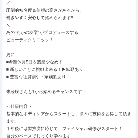
／

圧倒的知名度＆信頼の高さがあるから、

働きやすく安心して始められます‼

＼

あの”たかの友梨”がプロデュースする

ビューティクリニック！

更に…

■希望休月5日＆残業少なめ！

■ 新しいことに挑戦出来る！▶転勤あり

■ 豊富な社員割引・家族割あり！

未経験さんも1から始めるチャンスです！

＜仕事内容＞

基本的なボディケアからスタートし、徐々に技術を習得して頂き
ます。

１年後には習熟度に応じて、フェイシャル研修がスタート！

自分のペースでじっくり学べます！
