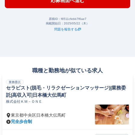
応募画面へ進む
原稿ID：
f8511cfebb7f6ae7
掲載開始日：
2025/05/22（木）
問題を報告する
職種と勤務地が似ている求人
業務委託
セラピスト(脱毛・リラクゼーションマッサージ)|業務委
託|高収入可|日本橋大伝馬町
株式会社ＫＭ－ＯＮＥ
東京都中央区日本橋大伝馬町
完全歩合制