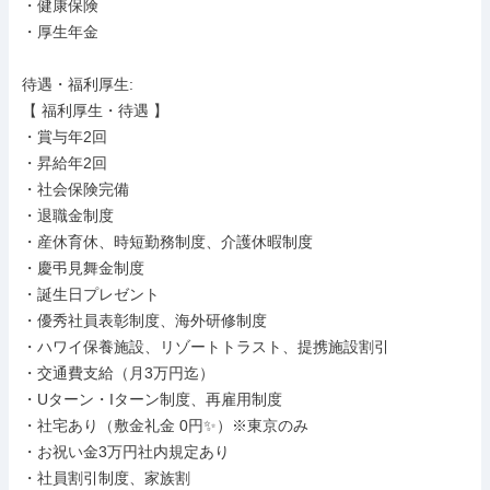
・健康保険

・厚生年金

待遇・福利厚生: 

【 福利厚生・待遇 】

・賞与年2回

・昇給年2回

・社会保険完備

・退職金制度

・産休育休、時短勤務制度、介護休暇制度

・慶弔見舞金制度

・誕生日プレゼント

・優秀社員表彰制度、海外研修制度

・ハワイ保養施設、リゾートトラスト、提携施設割引

・交通費支給（月3万円迄）

・Uターン・Iターン制度、再雇用制度

・社宅あり（敷金礼金 0円✨）※東京のみ

・お祝い金3万円社内規定あり

・社員割引制度、家族割
