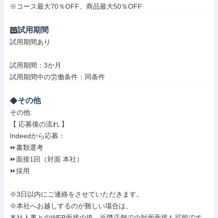
※コース最大70％OFF、商品最大50％OFF
試用期間
試用期間あり

試用期間：3か月

試用期間中の労働条件：同条件
その他
その他: 

【 応募後の流れ 】

Indeedから応募：

⏩️書類選考

⏩️面接1回（対面 本社）

⏩️採用

※3日以内にご連絡をさせていただきます。

※本社へお越しするのが難しい場合は、

本社人事とのWEB面接の後、近隣店舗での対面面接も可能です