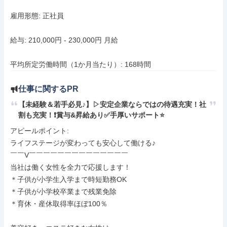
雇用形態: 正社員

給与: 210,000円 - 230,000円 月給

平均所定労働時間（1か月当たり）: 168時間
仕事に関するPR
【未経験＆若手必見♪】▷安定企業ならではの待遇充実！社
割も充実！❗️賞与&昇給あり✅手厚いサポート⭐️
アピールポイント: 

ライフステージが変わっても安心して働ける♪

￣￣V￣￣￣￣￣￣￣￣￣￣￣￣￣￣

当社は働く女性を全力で応援します！

＊子供が小学生入学まで時短勤務OK

＊子供が小学校卒業まで残業免除

＊育休・産休取得率ほぼ100％
