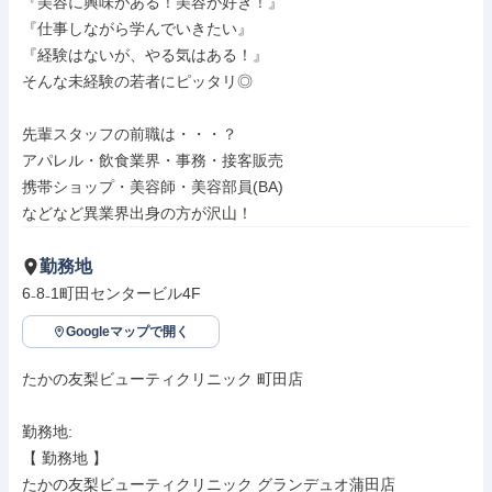
『美容に興味がある！美容が好き！』

『仕事しながら学んでいきたい』

『経験はないが、やる気はある！』

そんな未経験の若者にピッタリ◎

先輩スタッフの前職は・・・？

アパレル・飲食業界・事務・接客販売

携帯ショップ・美容師・美容部員(BA)

などなど異業界出身の方が沢山！
勤務地
6₋8₋1町田センタービル4F
Googleマップで開く
たかの友梨ビューティクリニック 町田店

勤務地: 

【 勤務地 】

たかの友梨ビューティクリニック グランデュオ蒲田店
