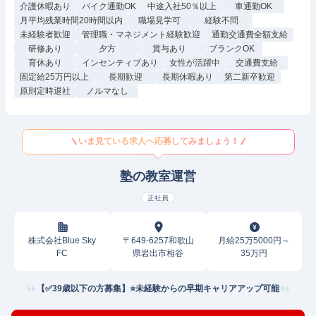
介護休暇あり
バイク通勤OK
中途入社50％以上
車通勤OK
月平均残業時間20時間以内
職場見学可
経験不問
未経験者歓迎
管理職・マネジメント経験歓迎
通勤交通費全額支給
研修あり
夕方
賞与あり
ブランクOK
育休あり
インセンティブあり
女性が活躍中
交通費支給
固定給25万円以上
長期歓迎
長期休暇あり
第二新卒歓迎
原則定時退社
ノルマなし
いま見ている求人へ応募してみましょう！
塾の教室運営
正社員
株式会社Blue Sky
〒649-6257和歌山
月給25万5000円～
FC
県岩出市相谷
35万円
【✅39歳以下の方募集】⭐未経験からの早期キャリアアップ可能