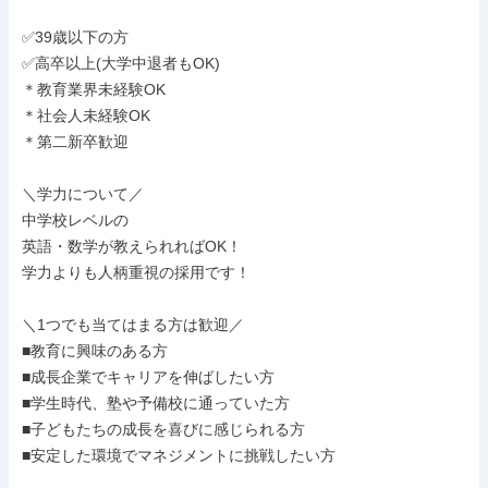
✅39歳以下の方

✅高卒以上(大学中退者もOK)

＊教育業界未経験OK

＊社会人未経験OK

＊第二新卒歓迎

＼学力について／

中学校レベルの

英語・数学が教えられればOK！

学力よりも人柄重視の採用です！

＼1つでも当てはまる方は歓迎／

■教育に興味のある方

■成長企業でキャリアを伸ばしたい方

■学生時代、塾や予備校に通っていた方

■子どもたちの成長を喜びに感じられる方

■安定した環境でマネジメントに挑戦したい方
