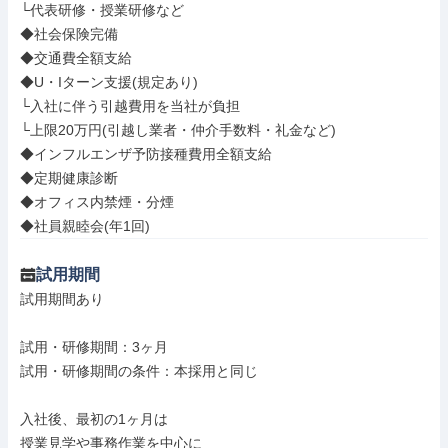
└代表研修・授業研修など

◆社会保険完備

◆交通費全額支給

◆U・Iターン支援(規定あり)

└入社に伴う引越費用を当社が負担

└上限20万円(引越し業者・仲介手数料・礼金など)

◆インフルエンザ予防接種費用全額支給

◆定期健康診断

◆オフィス内禁煙・分煙

◆社員親睦会(年1回)
試用期間
試用期間あり

試用・研修期間：3ヶ月

試用・研修期間の条件：本採用と同じ

入社後、最初の1ヶ月は

授業見学や事務作業を中心に
