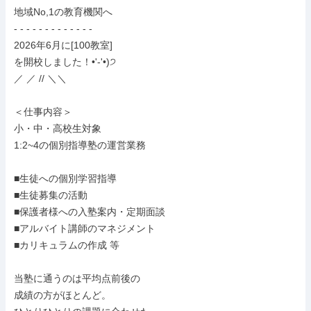
地域No,1の教育機関へ

- - - - - - - - - - - - -

2026年6月に[100教室]

を開校しました！•'-'•)੭

／ ／ // ＼＼

＜仕事内容＞

小・中・高校生対象

1:2~4の個別指導塾の運営業務

■生徒への個別学習指導

■生徒募集の活動

■保護者様への入塾案内・定期面談

■アルバイト講師のマネジメント

■カリキュラムの作成 等

当塾に通うのは平均点前後の

成績の方がほとんど。
