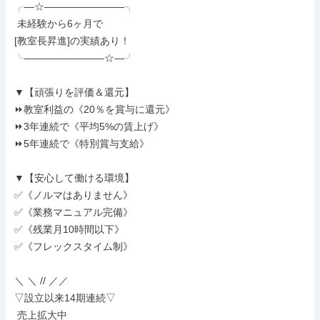
╭―☆――――――――╮

 未経験から6ヶ月で

[教室長昇進]の実績あり！

╰――――――――☆―╯

▼【頑張りを評価＆還元】

⏩教室利益の《20％を賞与に還元》

⏩3年連続で《平均5%の賃上げ》

⏩5年連続で《特別賞与支給》

▼【安心して働ける環境】

✅《ノルマはありません》

✅《業務マニュアル完備》

✅《残業月10時間以下》

✅《フレックスタイム制》

＼ ＼ // ／／

▽設立以来14期連続▽

 売上拡大中
