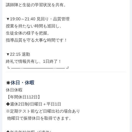
講師陣と生徒の学習状況を共有。

▼19:00～21:40 見回り・品質管理

授業を持たない時間も巡回し、

生徒全体の様子を把握。

指導品質を守る大事な時間です！

▼22:15 退勤

終礼で情報共有し、1日終了！

┗ ━━┅━━━━━━━┅━━ ┛
休日・休暇
休日休暇

【年間休日112日】

◆週休2日制/日曜日＋平日1日

※定期テスト前など日曜出社の場合あり

 他曜日で振替休日を取得できます。
