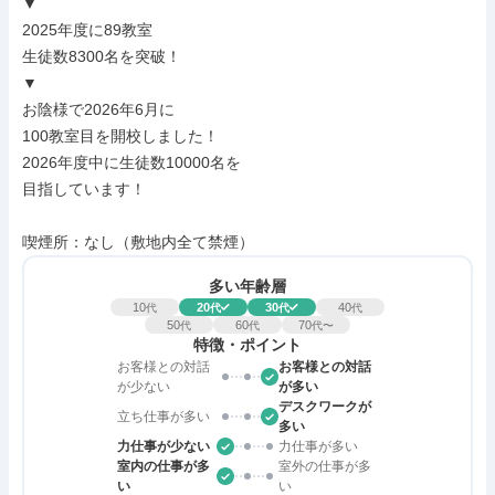
▼

2025年度に89教室

生徒数8300名を突破！

▼

お陰様で2026年6月に

100教室目を開校しました！

2026年度中に生徒数10000名を

目指しています！

喫煙所：なし（敷地内全て禁煙）
多い年齢層
10
20
30
40
代
代
代
代
50
60
70
代
代
代〜
特徴・ポイント
お客様との対話
お客様との対話
が少ない
が多い
デスクワークが
立ち仕事が多い
多い
力仕事が少ない
力仕事が多い
室内の仕事が多
室外の仕事が多
い
い