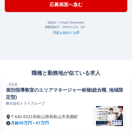
応募画面へ進む
原稿ID：
f79a8278f4efd94c
掲載開始日：
2025/11/21（金）
問題を報告する
職種と勤務地が似ている求人
正社員
個別指導教室のエリアマネージャー候補(総合職_地域限
定型)
株式会社トライグループ
〒640-8331和歌山県和歌山市美園町
月給35万円～67万円