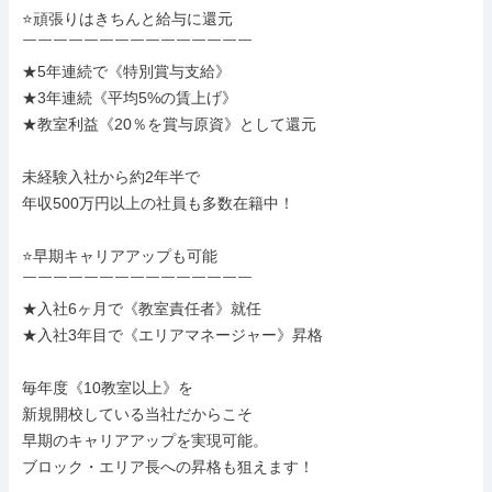
⭐頑張りはきちんと給与に還元

￣￣￣￣￣￣￣￣￣￣￣￣￣￣￣

★5年連続で《特別賞与支給》

★3年連続《平均5%の賃上げ》

★教室利益《20％を賞与原資》として還元

未経験入社から約2年半で

年収500万円以上の社員も多数在籍中！

⭐早期キャリアアップも可能

￣￣￣￣￣￣￣￣￣￣￣￣￣￣￣

★入社6ヶ月で《教室責任者》就任

★入社3年目で《エリアマネージャー》昇格

毎年度《10教室以上》を

新規開校している当社だからこそ

早期のキャリアアップを実現可能。

ブロック・エリア長への昇格も狙えます！
