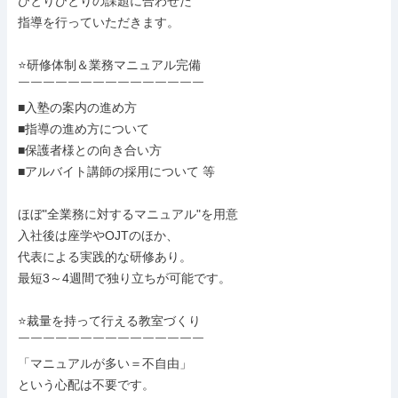
ひとりひとりの課題に合わせた

指導を行っていただきます。

⭐研修体制＆業務マニュアル完備

￣￣￣￣￣￣￣￣￣￣￣￣￣￣￣

■入塾の案内の進め方

■指導の進め方について

■保護者様との向き合い方

■アルバイト講師の採用について 等

ほぼ"全業務に対するマニュアル"を用意

入社後は座学やOJTのほか、

代表による実践的な研修あり。

最短3～4週間で独り立ちが可能です。

⭐裁量を持って行える教室づくり

￣￣￣￣￣￣￣￣￣￣￣￣￣￣￣

「マニュアルが多い＝不自由」

という心配は不要です。
