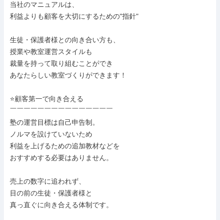
当社のマニュアルは、

利益よりも顧客を大切にするための"指針"

生徒・保護者様との向き合い方も、

授業や教室運営スタイルも

裁量を持って取り組むことができ

あなたらしい教室づくりができます！

⭐顧客第一で向き合える

￣￣￣￣￣￣￣￣￣￣￣￣￣￣￣

塾の運営目標は自己申告制。

ノルマを設けていないため

利益を上げるための追加教材などを

おすすめする必要はありません。

売上の数字に追われず、

目の前の生徒・保護者様と

真っ直ぐに向き合える体制です。
