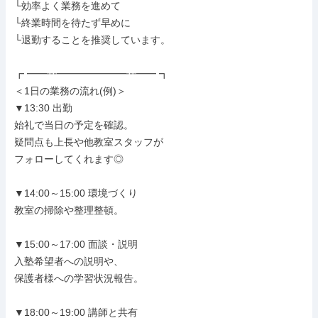
└効率よく業務を進めて

└終業時間を待たず早めに

└退勤することを推奨しています。

┏ ━━┅━━━━━━━┅━━ ┓

＜1日の業務の流れ(例)＞

▼13:30 出勤

始礼で当日の予定を確認。

疑問点も上長や他教室スタッフが

フォローしてくれます◎

▼14:00～15:00 環境づくり

教室の掃除や整理整頓。

▼15:00～17:00 面談・説明

入塾希望者への説明や、

保護者様への学習状況報告。

▼18:00～19:00 講師と共有
