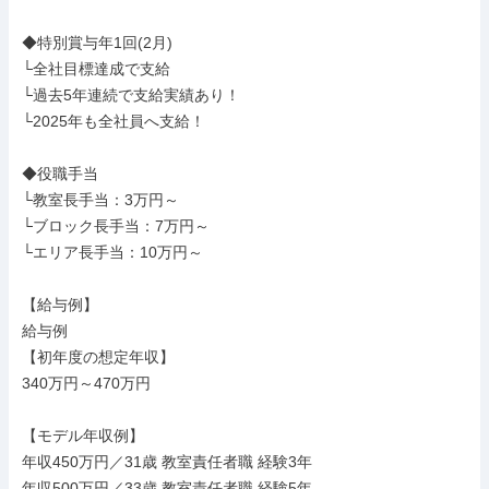
◆特別賞与年1回(2月)

└全社目標達成で支給

└過去5年連続で支給実績あり！

└2025年も全社員へ支給！

◆役職手当

└教室長手当：3万円～

└ブロック長手当：7万円～

└エリア長手当：10万円～

【給与例】

給与例

【初年度の想定年収】

340万円～470万円

【モデル年収例】

年収450万円／31歳 教室責任者職 経験3年

年収500万円／33歳 教室責任者職 経験5年
