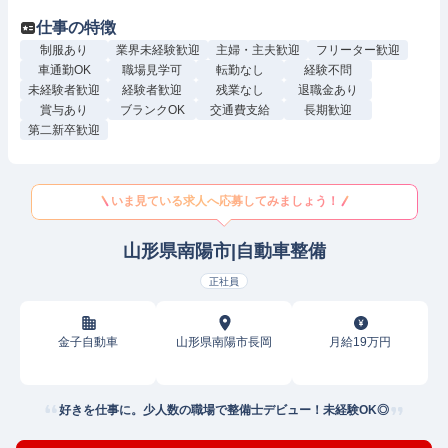
仕事の特徴
制服あり
業界未経験歓迎
主婦・主夫歓迎
フリーター歓迎
車通勤OK
職場見学可
転勤なし
経験不問
未経験者歓迎
経験者歓迎
残業なし
退職金あり
賞与あり
ブランクOK
交通費支給
長期歓迎
第二新卒歓迎
いま見ている求人へ応募してみましょう！
山形県南陽市|自動車整備
正社員
金子自動車
山形県南陽市長岡
月給19万円
好きを仕事に。少人数の職場で整備士デビュー！未経験OK◎