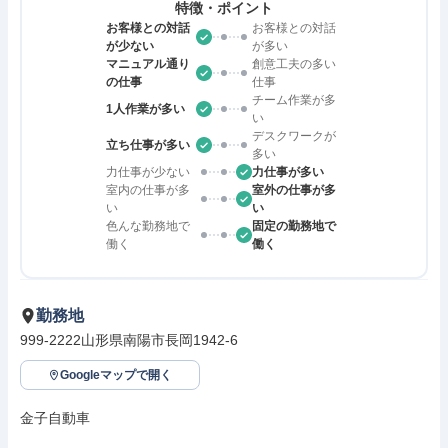
特徴・ポイント
お客様との対話
お客様との対話
が少ない
が多い
マニュアル通り
創意工夫の多い
の仕事
仕事
チーム作業が多
1人作業が多い
い
デスクワークが
立ち仕事が多い
多い
力仕事が少ない
力仕事が多い
室内の仕事が多
室外の仕事が多
い
い
色んな勤務地で
固定の勤務地で
働く
働く
勤務地
999-2222山形県南陽市長岡1942-6
Googleマップで開く
金子自動車
