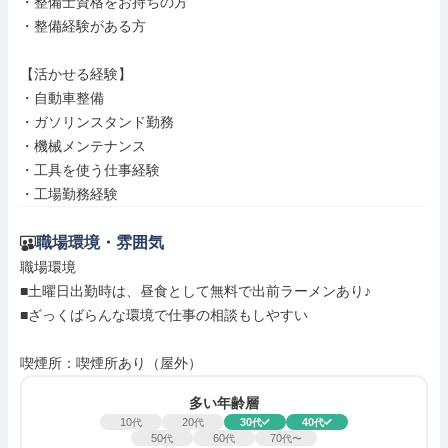
・整備士資格をお持ちの方

・整備経験がある方

【活かせる経験】

・自動車整備

・ガソリンスタンド勤務

・機械メンテナンス

・工具を使う仕事経験

・工場勤務経験
職場環境・雰囲気
職場環境

■土曜日出勤時は、昼食として無料で出前ラーメンあり♪

■ざっくばらんな環境で仕事の相談もしやすい

喫煙所：喫煙所あり（屋外）
多い年齢層
10
20
30
40
代
代
代
代
50
60
70
代
代
代〜