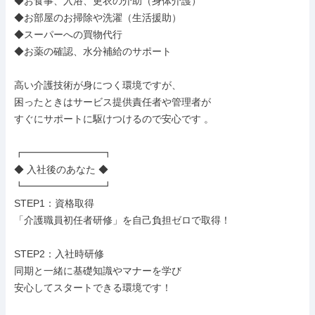
◆お食事、入浴、更衣の介助（身体介護）

◆お部屋のお掃除や洗濯（生活援助）

◆スーパーへの買物代行

◆お薬の確認、水分補給のサポート

高い介護技術が身につく環境ですが、

困ったときはサービス提供責任者や管理者が

すぐにサポートに駆けつけるので安心です 。

┏━━━━━━━━┓

◆ 入社後のあなた ◆

┗━━━━━━━━┛

STEP1：資格取得

「介護職員初任者研修」を自己負担ゼロで取得！

STEP2：入社時研修

同期と一緒に基礎知識やマナーを学び

安心してスタートできる環境です！
