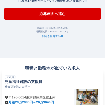
26年4月給与ベースアップ／無資格OK／夜勤なし
応募画面へ進む
原稿ID：
f712b35e02e9a09a
掲載開始日：
2025/07/24（木）
問題を報告する
職種と勤務地が似ている求人
正社員
児童福祉施設の支援員
社会福祉法人大洋社
〒176-0014東京都練馬区豊玉南
月給20万2080円～26万9640円