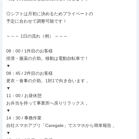
◎シフトは月初に決めるためプライベートの

予定に合わせて調整可能です！

～～～ 1日の流れ（例） ～～～

08：00 / 1件目のお客様

排泄・服薬の介助。移動は電動自転車で！

▼

08：45 / 2件目のお客様

更衣・食事の介助。1対1で向き合います 。

▼

11：00 / お昼休憩

お弁当を持って事業所へ戻りリラックス 。

▼

14：30 / 事務作業

自社スマホアプリ「Caregate」でスマホから簡単報告 。

▼
