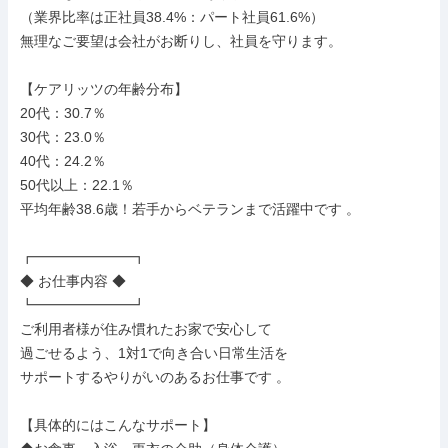
（業界比率は正社員38.4%：パート社員61.6%）

無理なご要望は会社がお断りし、社員を守ります。

【ケアリッツの年齢分布】

20代：30.7％

30代：23.0％

40代：24.2％

50代以上：22.1％

平均年齢38.6歳！若手からベテランまで活躍中です 。

┏━━━━━━━┓

◆ お仕事内容 ◆

┗━━━━━━━┛

ご利用者様が住み慣れたお家で安心して

過ごせるよう、1対1で向き合い日常生活を

サポートするやりがいのあるお仕事です 。

【具体的にはこんなサポート】
