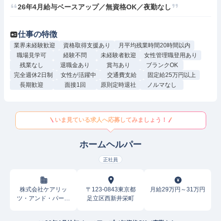
26年4月給与ベースアップ／無資格OK／夜勤なし
仕事の特徴
業界未経験歓迎
資格取得支援あり
月平均残業時間20時間以内
職場見学可
経験不問
未経験者歓迎
女性管理職登用あり
残業なし
退職金あり
賞与あり
ブランクOK
完全週休2日制
女性が活躍中
交通費支給
固定給25万円以上
長期歓迎
面接1回
原則定時退社
ノルマなし
いま見ている求人へ応募してみましょう！
ホームヘルパー
正社員
株式会社ケアリッ
〒123-0843東京都
月給29万円～31万円
ツ・アンド・パート
足立区西新井栄町
ナーズ