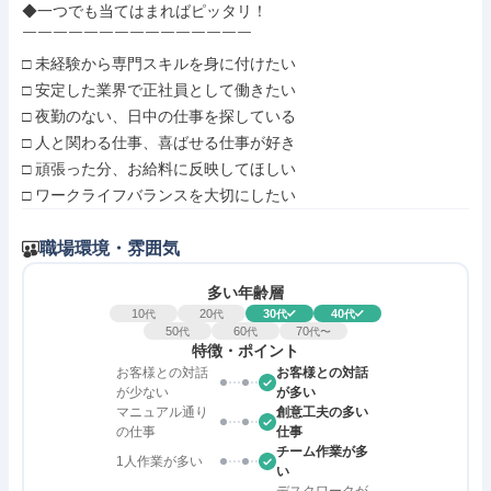
◆一つでも当てはまればピッタリ！

￣￣￣￣￣￣￣￣￣￣￣￣￣￣￣

□ 未経験から専門スキルを身に付けたい

□ 安定した業界で正社員として働きたい

□ 夜勤のない、日中の仕事を探している

□ 人と関わる仕事、喜ばせる仕事が好き

□ 頑張った分、お給料に反映してほしい

□ ワークライフバランスを大切にしたい
職場環境・雰囲気
多い年齢層
10
20
30
40
代
代
代
代
50
60
70
代
代
代〜
特徴・ポイント
お客様との対話
お客様との対話
が少ない
が多い
マニュアル通り
創意工夫の多い
の仕事
仕事
チーム作業が多
1人作業が多い
い