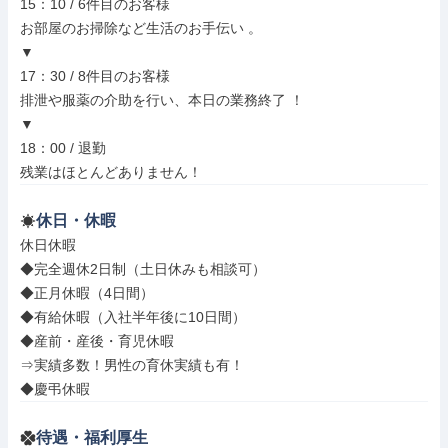
15：10 / 6件目のお客様

お部屋のお掃除など生活のお手伝い 。

▼

17：30 / 8件目のお客様

排泄や服薬の介助を行い、本日の業務終了 ！

▼

18：00 / 退勤

残業はほとんどありません！
休日・休暇
休日休暇

◆完全週休2日制（土日休みも相談可）

◆正月休暇（4日間）

◆有給休暇（入社半年後に10日間）

◆産前・産後・育児休暇

⇒実績多数！男性の育休実績も有！

◆慶弔休暇
待遇・福利厚生