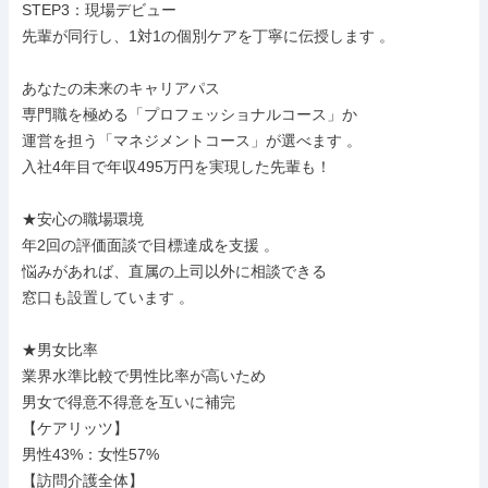
STEP3：現場デビュー

先輩が同行し、1対1の個別ケアを丁寧に伝授します 。

あなたの未来のキャリアパス

専門職を極める「プロフェッショナルコース」か

運営を担う「マネジメントコース」が選べます 。

入社4年目で年収495万円を実現した先輩も！

★安心の職場環境

年2回の評価面談で目標達成を支援 。

悩みがあれば、直属の上司以外に相談できる

窓口も設置しています 。

★男女比率

業界水準比較で男性比率が高いため

男女で得意不得意を互いに補完

【ケアリッツ】

男性43%：女性57%

【訪問介護全体】
