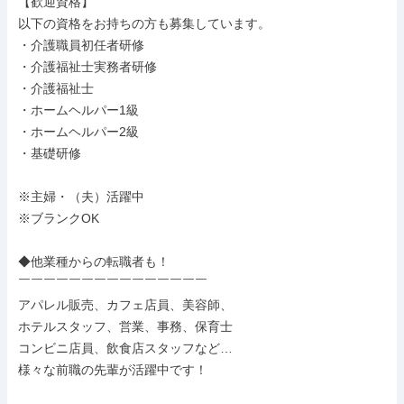
【歓迎資格】

以下の資格をお持ちの方も募集しています。

・介護職員初任者研修

・介護福祉士実務者研修

・介護福祉士

・ホームヘルパー1級

・ホームヘルパー2級

・基礎研修

※主婦・（夫）活躍中

※ブランクOK

◆他業種からの転職者も！

￣￣￣￣￣￣￣￣￣￣￣￣￣￣￣

アパレル販売、カフェ店員、美容師、

ホテルスタッフ、営業、事務、保育士

コンビニ店員、飲食店スタッフなど…

様々な前職の先輩が活躍中です！
