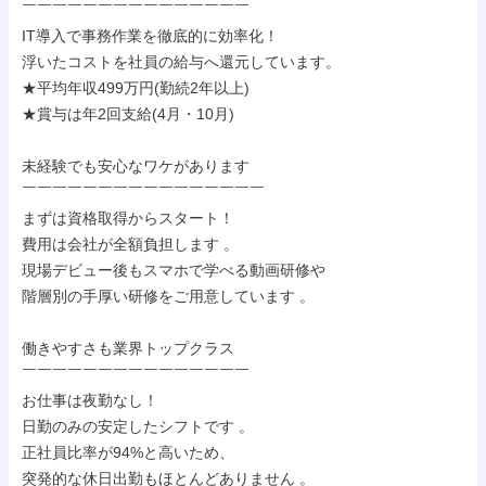
￣￣￣￣￣￣￣￣￣￣￣￣￣￣￣

IT導入で事務作業を徹底的に効率化！

浮いたコストを社員の給与へ還元しています。

★平均年収499万円(勤続2年以上)

★賞与は年2回支給(4月・10月)

未経験でも安心なワケがあります

￣￣￣￣￣￣￣￣￣￣￣￣￣￣￣￣

まずは資格取得からスタート！

費用は会社が全額負担します 。

現場デビュー後もスマホで学べる動画研修や

階層別の手厚い研修をご用意しています 。

働きやすさも業界トップクラス

￣￣￣￣￣￣￣￣￣￣￣￣￣￣￣

お仕事は夜勤なし！

日勤のみの安定したシフトです 。

正社員比率が94%と高いため、

突発的な休日出勤もほとんどありません 。
