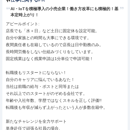
AI・IoTを積極導入の小売企業！働き方改革にも積極的！基
本定時上がり！
アピールポイント: 

店長でも「水＋日」など土日に固定休を設定可能。

自分や家族との時間も大事にできる環境です。

夜間責任者も在籍しているので店長は日中勤務のみ。

長時間労働をしない仕組みづくりをしています。

固定残業はなく残業申請は1分単位で申請可能！

転職後もリスタートにならない！

自分のキャリアに悩んでいるあなた！

当社は前職の給与・ポストと同等または

それ以上でのスタートがのぞめる会社です。

年齢や入社年数、学歴ではなくスキルを正しく評価!!

転職後も年収が減らず上がったという人が多数在籍中。

新たなチャレンジを全力サポート

単身赴任で頑張る社員の場合、
