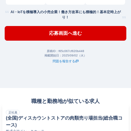
AI・IoTを積極導入の小売企業！働き方改革にも積極的！基本定時上が
り！
応募画面へ進む
原稿ID：
f65c067cf620b448
掲載開始日：
2025/09/02（火）
問題を報告する
職種と勤務地が似ている求人
正社員
(全国)ディスカウントストアの肉類売り場担当(総合職コ
ース)