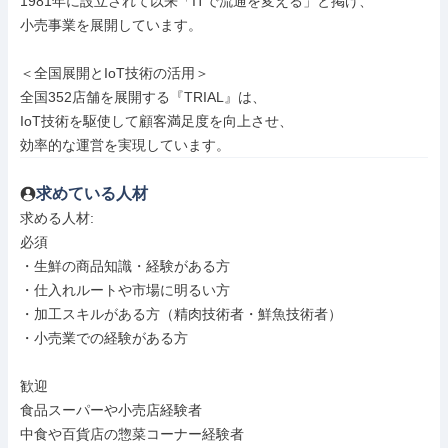
1981年に設立されて以来「ITで流通を変える」と掲げ、

小売事業を展開しています。

＜全国展開とIoT技術の活用＞

全国352店舗を展開する『TRIAL』は、

IoT技術を駆使して顧客満足度を向上させ、

効率的な運営を実現しています。
求めている人材
求める人材: 

必須

・生鮮の商品知識・経験がある方

・仕入れルートや市場に明るい方

・加工スキルがある方（精肉技術者・鮮魚技術者）

・小売業での経験がある方

歓迎

食品スーパーや小売店経験者

中食や百貨店の惣菜コーナー経験者
