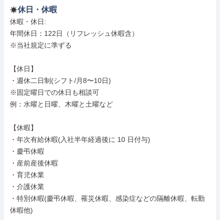
休日・休暇
休暇・休日: 

年間休日：122日（リフレッシュ休暇含）

※当社規定に準ずる

【休日】

・週休二日制(シフト/月8〜10日)

※固定曜日での休日も相談可

例：水曜と日曜、木曜と土曜など

【休暇】

・年次有給休暇(入社半年経過後に 10 日付与)

・慶弔休暇

・産前産後休暇

・育児休業

・介護休業

・特別休暇(慶弔休暇、罹災休暇、感染症などの隔離休暇、転勤
休暇他)
