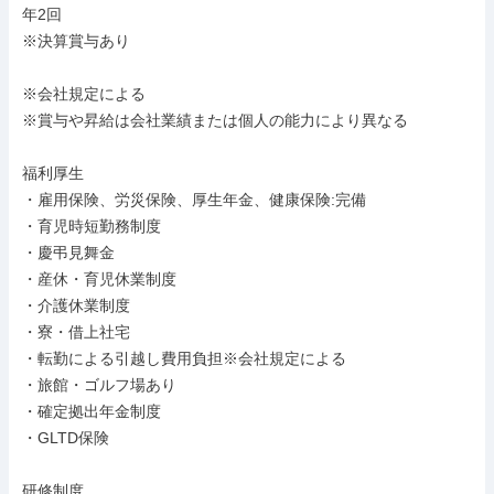
年2回

※決算賞与あり

※会社規定による

※賞与や昇給は会社業績または個人の能力により異なる

福利厚生

・雇用保険、労災保険、厚生年金、健康保険:完備

・育児時短勤務制度

・慶弔見舞金

・産休・育児休業制度

・介護休業制度

・寮・借上社宅

・転勤による引越し費用負担※会社規定による

・旅館・ゴルフ場あり

・確定拠出年金制度

・GLTD保険

研修制度
