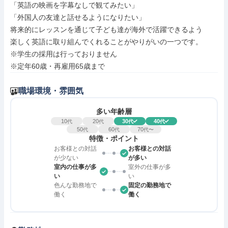
「英語の映画を字幕なしで観てみたい」

「外国人の友達と話せるようになりたい」

将来的にレッスンを通じて子ども達が海外で活躍できるよう

楽しく英語に取り組んでくれることがやりがいの一つです。

※学生の採用は行っておりません

※定年60歳・再雇用65歳まで
職場環境・雰囲気
多い年齢層
10
20
30
40
代
代
代
代
50
60
70
代
代
代〜
特徴・ポイント
お客様との対話
お客様との対話
が少ない
が多い
室内の仕事が多
室外の仕事が多
い
い
色んな勤務地で
固定の勤務地で
働く
働く