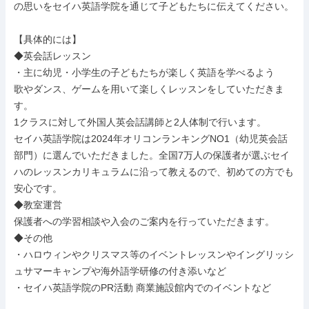
の思いをセイハ英語学院を通じて子どもたちに伝えてください。

【具体的には】

◆英会話レッスン

・主に幼児・小学生の子どもたちが楽しく英語を学べるよう

歌やダンス、ゲームを用いて楽しくレッスンをしていただきま
す。

1クラスに対して外国人英会話講師と2人体制で行います。

セイハ英語学院は2024年オリコンランキングNO1（幼児英会話
部門）に選んでいただきました。全国7万人の保護者が選ぶセイ
ハのレッスンカリキュラムに沿って教えるので、初めての方でも
安心です。

◆教室運営

保護者への学習相談や入会のご案内を行っていただきます。

◆その他

・ハロウィンやクリスマス等のイベントレッスンやイングリッシ
ュサマーキャンプや海外語学研修の付き添いなど

・セイハ英語学院のPR活動 商業施設館内でのイベントなど
