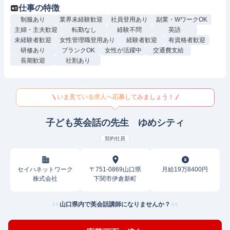
仕事の特徴
制服あり
業界未経験歓迎
社員登用あり
副業・WワークOK
主婦・主夫歓迎
転勤なし
経験不問
英語
未経験者歓迎
女性管理職登用あり
経験者歓迎
有資格者歓迎
研修あり
ブランクOK
女性が活躍中
交通費支給
長期歓迎
社割あり
いま見ている求人へ応募してみましょう！
子ども英会話の先生 ゆめシティ
契約社員
セイハネットワーク
〒751-0869山口県
月給19万8400円
株式会社
下関市伊倉新町
山口県内で英会話講師になりませんか？