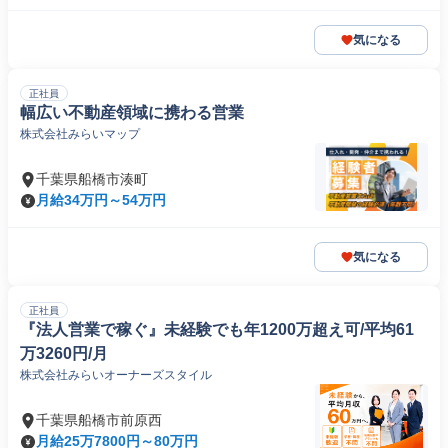
気になる
正社員
幅広い不動産領域に携わる営業
株式会社みらいマップ
千葉県船橋市湊町
月給34万円～54万円
気になる
正社員
『法人営業で稼ぐ』未経験でも年1200万超え可/平均61
万3260円/月
株式会社みらいオーナーズスタイル
千葉県船橋市前原西
月給25万7800円～80万円