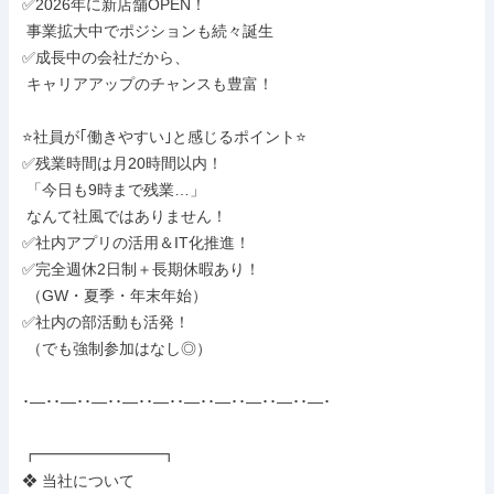
✅2026年に新店舗OPEN！

 事業拡大中でポジションも続々誕生

✅成長中の会社だから、

 キャリアアップのチャンスも豊富！

⭐社員が｢働きやすい｣と感じるポイント⭐

✅残業時間は月20時間以内！

 「今日も9時まで残業…」

 なんて社風ではありません！

✅社内アプリの活用＆IT化推進！

✅完全週休2日制＋長期休暇あり！

 （GW・夏季・年末年始）

✅社内の部活動も活発！

 （でも強制参加はなし◎）

･―･･―･･―･･―･･―･･―･･―･･―･･―･･―･

┏━━━━━━━━┓

❖ 当社について
