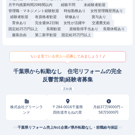
月平均残業時間20時間以内
経験不問
未経験者歓迎
管理職・マネジメント経験歓迎
時短勤務あり
女性管理職登用あり
経験者歓迎
有資格者歓迎
研修あり
賞与あり
育休あり
完全週休2日制
女性が活躍中
交通費支給
固定給25万円以上
長期歓迎
資格取得手当あり
長期休暇あり
服装自由
第二新卒歓迎
固定給35万円以上
いま見ている求人へ応募してみましょう！
千葉県から転勤なし 住宅リフォームの完全
反響営業|経験者募集
正社員
株式会社グリーンラ
〒284-0016千葉県
月給37万9000円～
ンド
四街道市もねの里
58万5000円
千葉県リフォーム売上No1企業✅県外転勤なし・前職給与保証