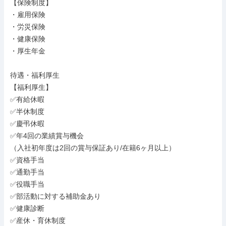
【保険制度】

・雇用保険

・労災保険

・健康保険

・厚生年金

待遇・福利厚生

【福利厚生】

✅有給休暇

✅半休制度

✅慶弔休暇

✅年4回の業績賞与機会

（入社初年度は2回の賞与保証あり/在籍6ヶ月以上）

✅資格手当

✅通勤手当

✅役職手当

✅部活動に対する補助金あり

✅健康診断

✅産休・育休制度
