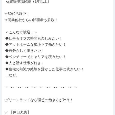
 or建築現場経験（1年以上）

⭐30代活躍中！

⭐同業他社からの転職者も多数！

＜こんな方歓迎！＞

◆仕事もオフの時間も楽しみたい！

◆アットホームな環境下で働きたい！

◆自分らしく働きたい！

◆ベンチャーでキャリアを積みたい！

◆人と話す仕事が好き！

◆住宅の知識や経験を活かした仕事に就きたい！

…など。

･―･･―･･―･･―･･―･･―･･―･･―･･―･･―･

グリーンランドなら理想の働き方が叶う！

✅ 【休日充実】
