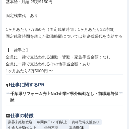
基本給 : 月給 25万9150円

固定残業代：あり

1ヶ月あたり7万850円（固定残業時間：1ヶ月あたり32時間）

固定残業時間を超えた勤務時間については別途残業代を支給する

【一律手当】

全員に一律で支払われる通勤・皆勤・家族手当金額：なし

全員に一律で支払われるその他手当金額：あり

仕事に関するPR
千葉県リフォーム売上No1企業✅県外転勤なし・前職給与保
証
仕事の特徴
業界未経験歓迎
年間休日120日以上
資格取得支援あり
中途入社50％以上
学歴不問
車通勤OK