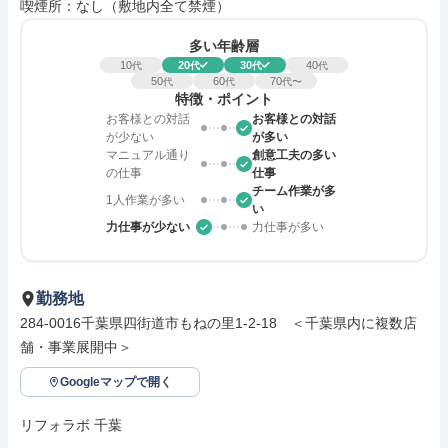
喫煙所：なし（敷地内全て禁煙）
多い年齢層
10
20
30
40
代
代
代
代
50
60
70
代
代
代〜
特徴・ポイント
お客様との対話
お客様との対話
が少ない
が多い
マニュアル通り
創意工夫の多い
の仕事
仕事
チーム作業が多
1人作業が多い
い
力仕事が少ない
力仕事が多い
勤務地
284-0016千葉県四街道市もねの里1-2-18　＜千葉県内に複数店
舗・事業展開中＞
Googleマップで開く
リフォラボ 千葉
