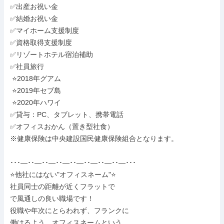
✅出産お祝い金

✅結婚お祝い金

✅マイホーム支援制度

✅資格取得支援制度

✅リゾートホテル宿泊補助

✅社員旅行

 ⭐2018年グアム

 ⭐2019年セブ島

 ⭐2020年ハワイ

✅貸与：PC、タブレット、携帯電話

✅オフィスおかん（置き型社食）

※健康保険は中央建設国民健康保険組合となります。

･･･―･･―･･―･･―･･―･･―･･―･･―･･･

⭐他社にはない"オフィスネーム"⭐

社員同士の距離が近くフラットで

で風通しの良い職場です！

役職や年次にとらわれず、フランクに

働けるよう、オフィスネームという
