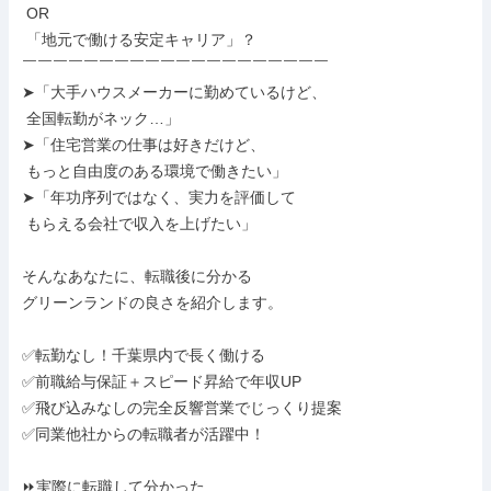
 OR

 「地元で働ける安定キャリア」？

￣￣￣￣￣￣￣￣￣￣￣￣￣￣￣￣￣￣￣￣

➤「大手ハウスメーカーに勤めているけど、

 全国転勤がネック…」

➤「住宅営業の仕事は好きだけど、

 もっと自由度のある環境で働きたい」

➤「年功序列ではなく、実力を評価して

 もらえる会社で収入を上げたい」

そんなあなたに、転職後に分かる

グリーンランドの良さを紹介します。

✅転勤なし！千葉県内で長く働ける

✅前職給与保証＋スピード昇給で年収UP

✅飛び込みなしの完全反響営業でじっくり提案

✅同業他社からの転職者が活躍中！

⏩実際に転職して分かった
