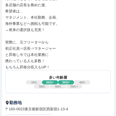
各店舗の店長を務めた後、

希望者は…

マネジメント、本社勤務、企画、

海外事業などへ挑戦も可能です。

→将来の選択肢も充実！

実際に、元フリーターから

初正社員⇒店長⇒マネージャー

と昇格し今では本社業務に

携わっている人も多数！

もちろん昇格分収入もUP！
多い年齢層
10
20
30
40
代
代
代
代
50
60
70
代
代
代〜
勤務地
〒160-0023東京都新宿区西新宿1-13-4