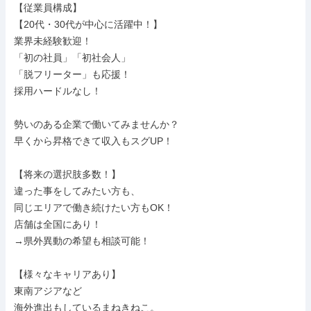
【従業員構成】

【20代・30代が中心に活躍中！】

業界未経験歓迎！

「初の社員」「初社会人」

「脱フリーター」も応援！

採用ハードルなし！

勢いのある企業で働いてみませんか？

早くから昇格できて収入もスグUP！

【将来の選択肢多数！】

違った事をしてみたい方も、

同じエリアで働き続けたい方もOK！

店舗は全国にあり！

→県外異動の希望も相談可能！

【様々なキャリアあり】

東南アジアなど

海外進出もしているまねきねこ。
