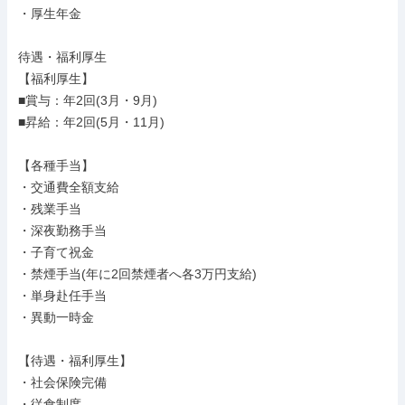
・厚生年金

待遇・福利厚生

【福利厚生】

■賞与：年2回(3月・9月)

■昇給：年2回(5月・11月)

【各種手当】

・交通費全額支給

・残業手当

・深夜勤務手当

・子育て祝金

・禁煙手当(年に2回禁煙者へ各3万円支給)

・単身赴任手当

・異動一時金

【待遇・福利厚生】

・社会保険完備

・従食制度
