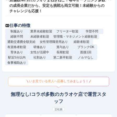
店舗数No.1のカラオケまねきねこ！毎年オープニング多数
の成長企業だから、安定も挑戦も両立可能！未経験からの
チャレンジも応援！
仕事の特徴
制服あり
業界未経験歓迎
フリーター歓迎
学歴不問
経験不問
未経験者歓迎
管理職・マネジメント経験歓迎
通勤交通費全額支給
女性管理職登用あり
経験者歓迎
有資格者歓迎
研修あり
賞与あり
ブランクOK
育休あり
女性が活躍中
長期歓迎
面接1回
駅近5分以内
社割あり
第二新卒歓迎
ノルマなし
食事補助あり
いま見ている求人へ応募してみましょう！
無理なし!コラボ多数のカラオケ店で運営スタ
ッフ
正社員