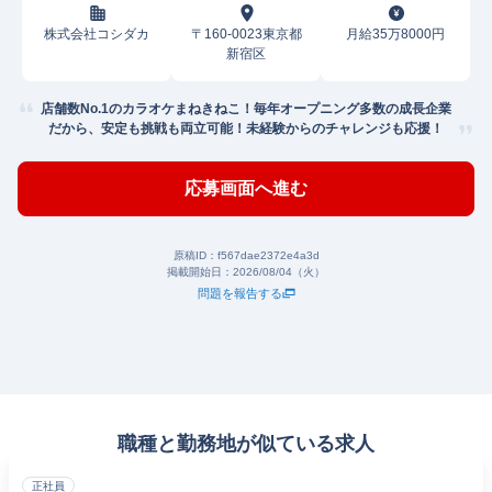
株式会社コシダカ
〒160-0023東京都
月給35万8000円
新宿区
店舗数No.1のカラオケまねきねこ！毎年オープニング多数の成長企業
だから、安定も挑戦も両立可能！未経験からのチャレンジも応援！
応募画面へ進む
原稿ID：
f567dae2372e4a3d
掲載開始日：
2026/08/04（火）
問題を報告する
職種と勤務地が似ている求人
正社員