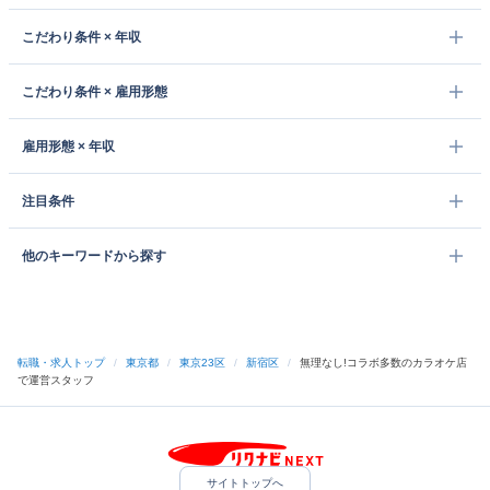
こだわり条件 × 年収
こだわり条件 × 雇用形態
雇用形態 × 年収
注目条件
他のキーワードから探す
転職・求人トップ
/
東京都
/
東京23区
/
新宿区
/
無理なし!コラボ多数のカラオケ店
で運営スタッフ
サイトトップへ