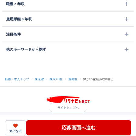
職種 × 年収
雇用形態 × 年収
注目条件
他のキーワードから探す
転職・求人トップ
/
東京都
/
東京23区
/
豊島区
/
障がい者施設の栄養士
サイトトップへ
中途採用をご検討の企業様
利用規約・プライバシーポリシー
サイトマップ
ヘルプ・お問い合わせ
応募画面へ進む
（C）Indeed Inc.
気になる