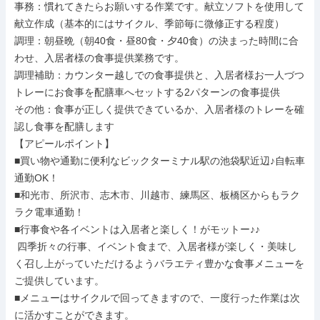
事務：慣れてきたらお願いする作業です。献立ソフトを使用して
献立作成（基本的にはサイクル、季節毎に微修正する程度）

調理：朝昼晩（朝40食・昼80食・夕40食）の決まった時間に合
わせ、入居者様の食事提供業務です。

調理補助：カウンター越しでの食事提供と、入居者様お一人づつ
トレーにお食事を配膳車へセットする2パターンの食事提供

その他：食事が正しく提供できているか、入居者様のトレーを確
認し食事を配膳します

【アピールポイント】

■買い物や通勤に便利なビックターミナル駅の池袋駅近辺♪自転車
通勤OK！

■和光市、所沢市、志木市、川越市、練馬区、板橋区からもラク
ラク電車通勤！

■行事食や各イベントは入居者と楽しく！がモットー♪♪

 四季折々の行事、イベント食まで、入居者様が楽しく・美味し
く召し上がっていただけるようバラエティ豊かな食事メニューを
ご提供しています。

■メニューはサイクルで回ってきますので、一度行った作業は次
に活かすことができます。
