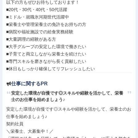
以下の方もぜひお待ちしております！

■20代・30代・40代・50代活躍

■ミドル・就職氷河期世代活躍中

■栄養士や管理栄養士の免許をお持ちの方

■病院や福祉施設での給食実務経験

■大量調理の経験がある方

■大手グループの安定した環境で働きたい

■子育てと両立しながら栄養士を続けたい

■専門スキルを磨きながら長く貢献したい

■休日もしっかり確保してリフレッシュしたい
仕事に関するPR
安定した環境が自慢です◎スキルや経験を活かして、栄養
士のお仕事を始めましょう♪
安定した環境が自慢です◎スキルや経験を活かして、栄養士のお
仕事を始めましょう♪

契約社員

＼栄養士、大募集中！／
