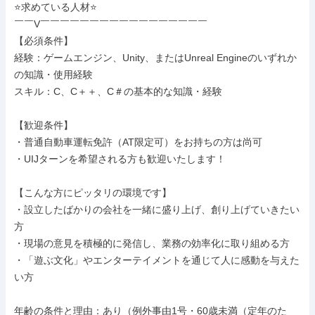
⭐求めている人材⭐

￣￣V￣￣￣￣￣￣￣￣￣￣￣￣￣￣￣￣￣

【必須条件】

経験：ゲームエンジン、Unity、またはUnreal Engineのいずれか
の知識・使用経験

スキル：C、C＋＋、C＃の基本的な知識・経験

【歓迎条件】

・普通自動車運転免許（AT限定可）をお持ちの方は尚可

・UIJターンを希望される方も歓迎いたします！

【こんな方にピッタリの環境です】

・設立したばかりの会社を一緒に盛り上げ、創り上げていきたい
方

・現場の意見を積極的に発信し、業務の効率化に取り組める方

・「遊ぶ文化」やエンターテイメントを通じて人に感動を与えた
い方

年齢の条件と理由：あり（例外事由1号・60歳未満（定年のた