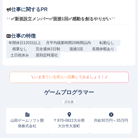
仕事に関するPR
✅新規設立メンバー✅面接1回✅感動を創るやりがい
仕事の特徴
年間休日120日以上
月平均残業時間20時間以内
転勤なし
残業なし
完全週休2日制
面接1回
長期休暇あり
土日祝休み
原則定時退社
いま見ている求人へ応募してみましょう！
ゲームプログラマー
正社員
山田ゲームソフト開
〒870-0822大分県
月給30万円～35万円
発株式会社
大分市大道町