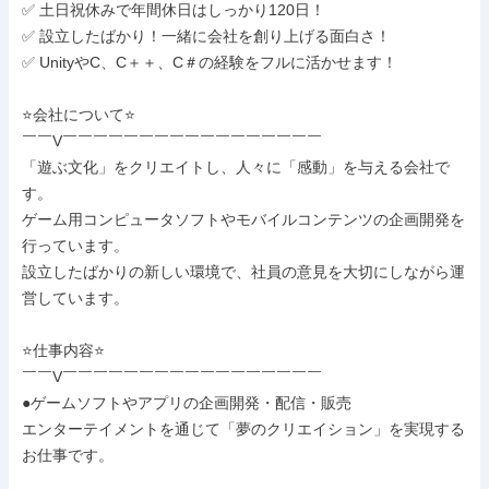
✅ 土日祝休みで年間休日はしっかり120日！

✅ 設立したばかり！一緒に会社を創り上げる面白さ！

✅ UnityやC、C＋＋、C＃の経験をフルに活かせます！

⭐会社について⭐

￣￣V￣￣￣￣￣￣￣￣￣￣￣￣￣￣￣￣￣

「遊ぶ文化」をクリエイトし、人々に「感動」を与える会社で
す。

ゲーム用コンピュータソフトやモバイルコンテンツの企画開発を
行っています。

設立したばかりの新しい環境で、社員の意見を大切にしながら運
営しています。

⭐仕事内容⭐

￣￣V￣￣￣￣￣￣￣￣￣￣￣￣￣￣￣￣￣

●ゲームソフトやアプリの企画開発・配信・販売

エンターテイメントを通じて「夢のクリエイション」を実現する
お仕事です。
