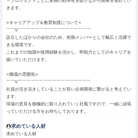
└ プロジェクトごとに業務の効率化を図りながら開発を進めてい
きます。

⭐キャリアアップ＆教育制度について⭐

￣￣V￣￣￣￣￣￣￣￣￣￣￣￣￣￣￣￣￣

設立したばかりの会社のため、初期メンバーとして幅広く活躍で
きる環境です。

これまでの知識や使用経験を活かし、即戦力としてのキャリアを
築いていただけます。

⭐職場の雰囲気⭐

￣￣V￣￣￣￣￣￣￣￣￣￣￣￣￣￣￣￣￣

社員が活き活きしていることが良い企画開発に繋がると考えてい
ます。

現場の意見を積極的に取り入れていく社風ですので、一緒に頑張
っていただける方をお待ちしております。
求めている人材
求めている人材
