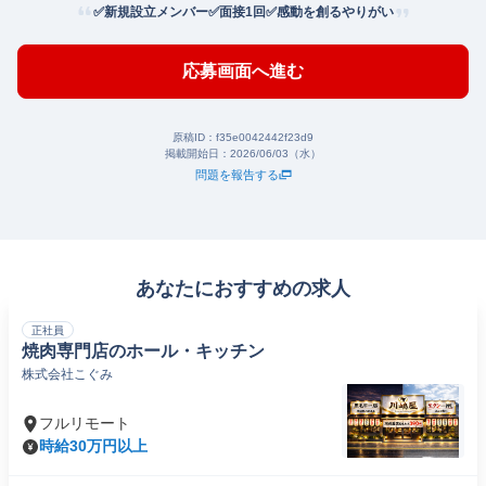
✅新規設立メンバー✅面接1回✅感動を創るやりがい
応募画面へ進む
原稿ID：
f35e0042442f23d9
掲載開始日：
2026/06/03（水）
問題を報告する
あなたにおすすめの求人
正社員
焼肉専門店のホール・キッチン
株式会社こぐみ
フルリモート
時給30万円以上