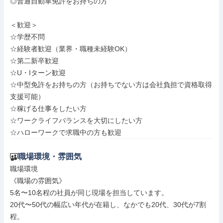
◎普通自動車免許をお持ちの方

＜歓迎＞

☆学歴不問

☆経験者歓迎（業界・職種未経験OK）

☆第二新卒歓迎

☆U・Iターン歓迎

☆中型免許をお持ちの方（お持ちでない方は会社負担で資格取得
支援可能）

☆稼げる仕事をしたい方

☆ワークライフバランスを大切にしたい方

☆ハローワークで求職中の方も歓迎
職場環境・雰囲気
職場環境

《職場の雰囲気》

5名〜10名程の社員が同じ現場を担当しています。

20代〜50代の幅広い年代が在籍し、なかでも20代、30代が7割
程。
