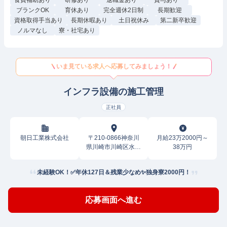
食費補助あり
研修あり
退職金あり
賞与あり
ブランクOK
育休あり
完全週休2日制
長期歓迎
資格取得手当あり
長期休暇あり
土日祝休み
第二新卒歓迎
ノルマなし
寮・社宅あり
いま見ている求人へ応募してみましょう！
インフラ設備の施工管理
正社員
朝日工業株式会社
〒210-0866神奈川
月給23万2000円～
県川崎市川崎区水江
38万円
町
未経験OK！✅年休127日＆残業少なめ✨独身寮2000円！
応募画面へ進む