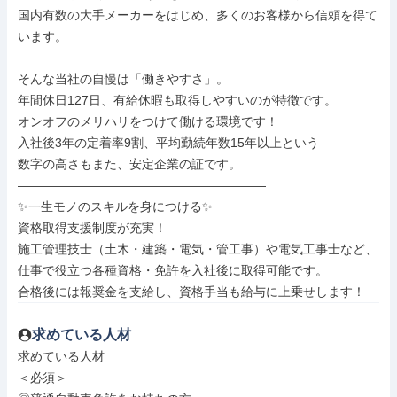
国内有数の大手メーカーをはじめ、多くのお客様から信頼を得て
います。

そんな当社の自慢は「働きやすさ」。

年間休日127日、有給休暇も取得しやすいのが特徴です。

オンオフのメリハリをつけて働ける環境です！

入社後3年の定着率9割、平均勤続年数15年以上という

数字の高さもまた、安定企業の証です。

――――――――――――――――――――

✨一生モノのスキルを身につける✨

資格取得支援制度が充実！

施工管理技士（土木・建築・電気・管工事）や電気工事士など、

仕事で役立つ各種資格・免許を入社後に取得可能です。

合格後には報奨金を支給し、資格手当も給与に上乗せします！
求めている人材
求めている人材

＜必須＞
