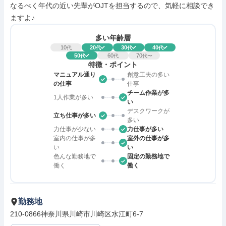
なるべく年代の近い先輩がOJTを担当するので、気軽に相談でき
ますよ♪
多い年齢層
10
20
30
40
代
代
代
代
50
60
70
代
代
代〜
特徴・ポイント
マニュアル通り
創意工夫の多い
の仕事
仕事
チーム作業が多
1人作業が多い
い
デスクワークが
立ち仕事が多い
多い
力仕事が少ない
力仕事が多い
室内の仕事が多
室外の仕事が多
い
い
色んな勤務地で
固定の勤務地で
働く
働く
勤務地
210-0866神奈川県川崎市川崎区水江町6-7