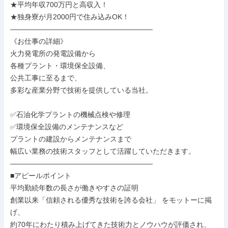
★平均年収700万円と高収入！

★独身寮が月2000円で住み込みOK！

――――――――――――――――――――

《お仕事の詳細》

火力発電所の発電設備から

各種プラント・環境保全設備、

公共工事に至るまで、

多彩な産業分野で技術を提供している当社。

✅石油化学プラントの機械点検や修理

✅環境保全設備のメンテナンスなど

プラントの建設からメンテナンスまで

幅広い業務の技術スタッフとして活躍していただきます。

――――――――――――――――――――

■アピールポイント

平均勤続年数の長さが働きやすさの証明

創業以来「信頼される優秀な技術を誇る会社」 をモットーに掲
げ、

約70年にわたり積み上げてきた技術力とノウハウが評価され、
