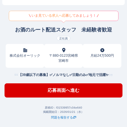
いま見ている求人へ応募してみましょう！
お酒のルート配送スタッフ 未経験者歓迎
正社員
株式会社オーリック
〒880-0123宮崎県
月給24万500円
宮崎市
【39歳以下の募集】✅ノルマなし✅日勤のみ✅地元で活躍✨
応募画面へ進む
原稿ID：
f31539957c04e640
掲載開始日：
2026/01/21（水）
問題を報告する