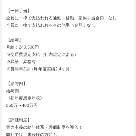
【一律手当】

全員に一律で支払われる通勤・皆勤・家族手当金額：なし

全員に一律で支払われるその他手当金額：なし

【給与】

月給：240,500円

※交通費規定支給（社内規定による）

※昇給・昇格有

※賞与年2回（昨年度実績2.4ヶ月）

【給与例】

給与例

《初年度想定年収》

350万〜400万円

【評価制度】

実力主義の給与体系・評価制度を導入！

弊社では、未経験の方にも
