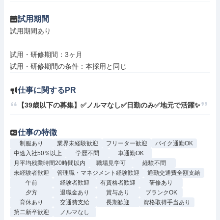
試用期間
試用期間あり

試用・研修期間：3ヶ月

仕事に関するPR
【39歳以下の募集】✅ノルマなし✅日勤のみ✅地元で活躍✨
仕事の特徴
制服あり
業界未経験歓迎
フリーター歓迎
バイク通勤OK
中途入社50％以上
学歴不問
車通勤OK
月平均残業時間20時間以内
職場見学可
経験不問
未経験者歓迎
管理職・マネジメント経験歓迎
通勤交通費全額支給
午前
経験者歓迎
有資格者歓迎
研修あり
夕方
退職金あり
賞与あり
ブランクOK
育休あり
交通費支給
長期歓迎
資格取得手当あり
第二新卒歓迎
ノルマなし