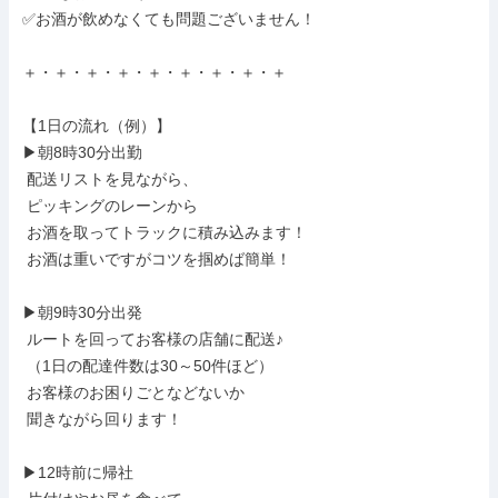
✅お酒が飲めなくても問題ございません！

＋・＋・＋・＋・＋・＋・＋・＋・＋

【1日の流れ（例）】

▶朝8時30分出勤

 配送リストを見ながら、

 ピッキングのレーンから

 お酒を取ってトラックに積み込みます！

 お酒は重いですがコツを掴めば簡単！

▶朝9時30分出発

 ルートを回ってお客様の店舗に配送♪

 （1日の配達件数は30～50件ほど）

 お客様のお困りごとなどないか

 聞きながら回ります！

▶12時前に帰社
