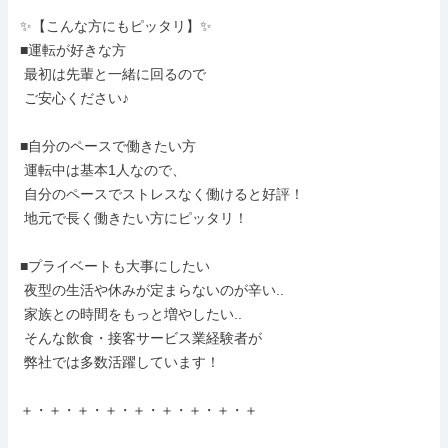
✨【こんな方にもピッタリ】✨

■運転が好きな方

 最初は先輩と一緒に回るので

 ご安心ください♪

■自分のペースで働きたい方

 運転中は基本1人なので、

 自分のペースでストレスなく働けると好評！

 地元で長く働きたい方にピッタリ！

■プライベートも大事にしたい

 夜型の生活や休みが定まらないのが辛い..

 家族との時間をもっと増やしたい..

 そんな飲食・接客サービス業経験者が

 弊社では多数活躍しています！

＋・＋・＋・＋・＋・＋・＋・＋・＋
