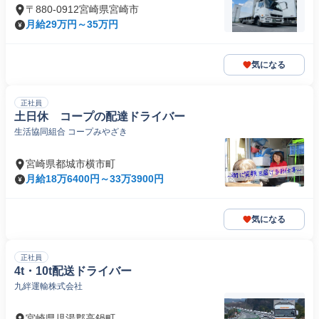
〒880-0912宮崎県宮崎市
月給29万円～35万円
気になる
正社員
土日休 コープの配達ドライバー
生活協同組合 コープみやざき
宮崎県都城市横市町
月給18万6400円～33万3900円
気になる
正社員
4t・10t配送ドライバー
九絆運輸株式会社
宮崎県児湯郡高鍋町