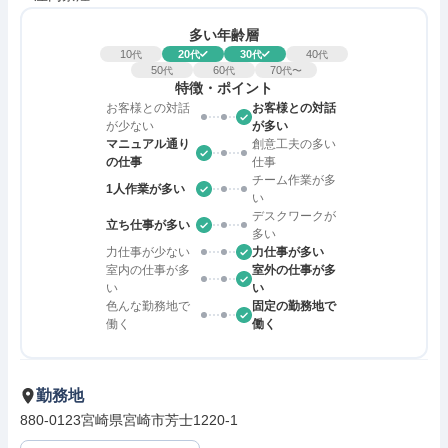
多い年齢層
10
20
30
40
代
代
代
代
50
60
70
代
代
代〜
特徴・ポイント
お客様との対話
お客様との対話
が少ない
が多い
マニュアル通り
創意工夫の多い
の仕事
仕事
チーム作業が多
1人作業が多い
い
デスクワークが
立ち仕事が多い
多い
力仕事が少ない
力仕事が多い
室内の仕事が多
室外の仕事が多
い
い
色んな勤務地で
固定の勤務地で
働く
働く
勤務地
880-0123宮崎県宮崎市芳士1220-1