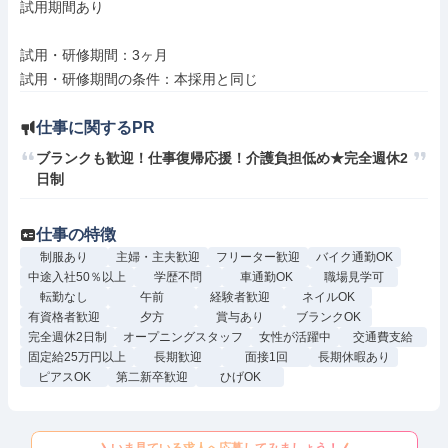
試用期間あり

試用・研修期間：3ヶ月

仕事に関するPR
ブランクも歓迎！仕事復帰応援！介護負担低め★完全週休2
日制
仕事の特徴
制服あり
主婦・主夫歓迎
フリーター歓迎
バイク通勤OK
中途入社50％以上
学歴不問
車通勤OK
職場見学可
転勤なし
午前
経験者歓迎
ネイルOK
有資格者歓迎
夕方
賞与あり
ブランクOK
完全週休2日制
オープニングスタッフ
女性が活躍中
交通費支給
固定給25万円以上
長期歓迎
面接1回
長期休暇あり
ピアスOK
第二新卒歓迎
ひげOK