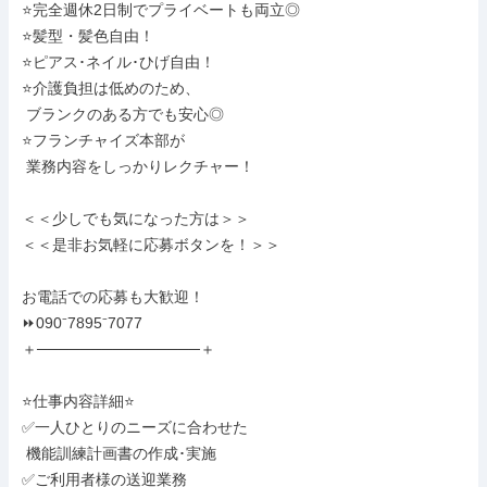
⭐完全週休2日制でプライベートも両立◎

⭐髪型・髪色自由！

⭐ピアス･ネイル･ひげ自由！

⭐介護負担は低めのため、

 ブランクのある⽅でも安⼼◎

⭐フランチャイズ本部が

 業務内容をしっかりレクチャー！

＜＜少しでも気になった方は＞＞

＜＜是非お気軽に応募ボタンを！＞＞

お電話での応募も大歓迎！

⏩090⁻7895⁻7077

＋───────────────＋

⭐仕事内容詳細⭐

✅一人ひとりのニーズに合わせた

 機能訓練計画書の作成･実施

✅ご利用者様の送迎業務
