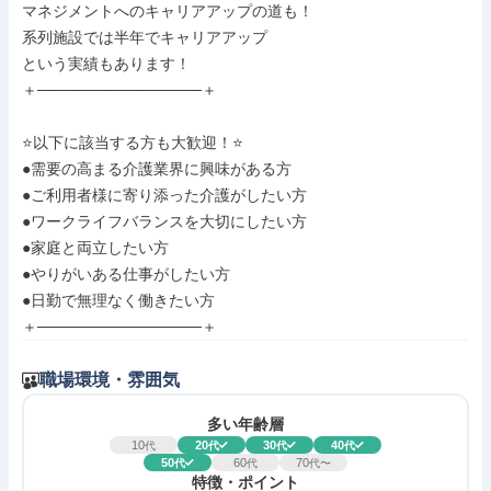
マネジメントへのキャリアアップの道も！

系列施設では半年でキャリアアップ

という実績もあります！

＋───────────────＋

⭐以下に該当する方も大歓迎！⭐

●需要の高まる介護業界に興味がある方

●ご利用者様に寄り添った介護がしたい方

●ワークライフバランスを大切にしたい方

●家庭と両立したい方

●やりがいある仕事がしたい方

●日勤で無理なく働きたい方

＋───────────────＋
職場環境・雰囲気
多い年齢層
10
20
30
40
代
代
代
代
50
60
70
代
代
代〜
特徴・ポイント