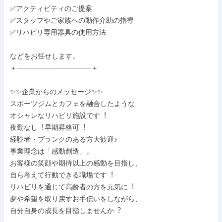
✅アクティビティのご提案

✅スタッフやご家族への動作介助の指導

✅リハビリ専用器具の使用方法

などをお任せします。

＋───────────────＋

✨✨企業からのメッセージ✨✨

スポーツジムとカフェを融合したような

オシャレなリハビリ施設です︕

夜勤なし︕早期昇格可︕

経験者・ブランクのある⽅⼤歓迎♪

事業理念は「感動創造」。

お客様の笑顔や期待以上の感動を⽬指し、

⾃ら考えて⾏動できる職場です︕

リハビリを通じて⾼齢者の⽅を元気に︕

夢や希望を取り戻すお⼿伝いをしながら、

⾃分⾃⾝の成⻑を⽬指しませんか︖
