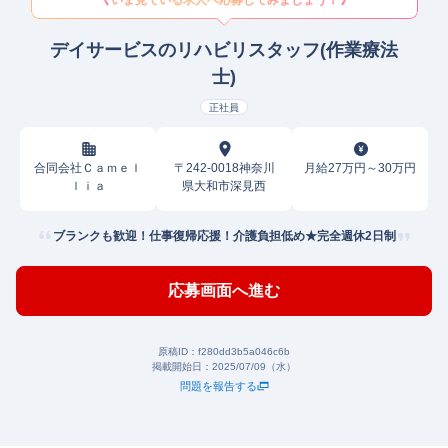
いま見ている求人へ応募してみましょう！
デイサービスのリハビリスタッフ(作業療法
士)
正社員
合同会社Ｃａｍｅｌ
〒242-0018神奈川
月給27万円～30万円
ｌｉａ
県大和市深見西
ブランクも歓迎！仕事復帰応援！介護負担低め★完全週休2日制
応募画面へ進む
原稿ID：
f280dd3b5a046c6b
掲載開始日：
2025/07/09（水）
問題を報告する