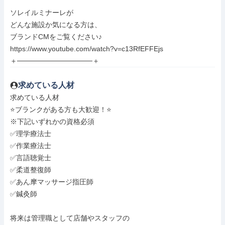
ソレイルミナーレが

どんな施設か気になる方は、

ブランドCMをご覧ください♪

https://www.youtube.com/watch?v=c13RfEFFEjs

＋───────────────＋
求めている人材
求めている人材

⭐ブランクがある方も大歓迎！⭐

※下記いずれかの資格必須

✅理学療法士

✅作業療法士

✅言語聴覚士

✅柔道整復師

✅あん摩マッサージ指圧師

✅鍼灸師

将来は管理職として店舗やスタッフの
