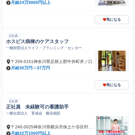
月給24万5000円以上
気になる
正社員
ホスピス病棟のケアスタッフ
一般財団法人ライフ・プランニング・センター
〒259-0151神奈川県足柄上郡中井町井ノ口
月給30万円～37万円
気になる
正社員
正社員 未経験可の看護助手
一般社団法人 育成会 横浜病院
〒240-0025神奈川県横浜市保土ケ谷区狩場
町
月給22万1000円以上