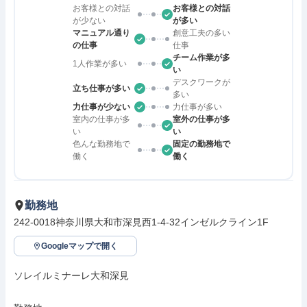
お客様との対話
お客様との対話
が少ない
が多い
マニュアル通り
創意工夫の多い
の仕事
仕事
チーム作業が多
1人作業が多い
い
デスクワークが
立ち仕事が多い
多い
力仕事が少ない
力仕事が多い
室内の仕事が多
室外の仕事が多
い
い
色んな勤務地で
固定の勤務地で
働く
働く
勤務地
242-0018神奈川県大和市深見西1-4-32インゼルクライン1F
Googleマップで開く
ソレイルミナーレ大和深見
