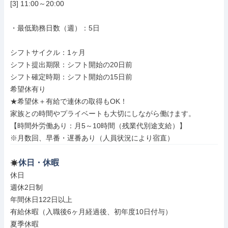
[3] 11:00～20:00

・最低勤務日数（週）：5日

シフトサイクル：1ヶ月

シフト提出期限：シフト開始の20日前

シフト確定時期：シフト開始の15日前

希望休有り

★希望休＋有給で連休の取得もOK！

家族との時間やプライベートも大切にしながら働けます。

【時間外労働あり：月5～10時間（残業代別途支給）】

※月数回、早番・遅番あり（人員状況により宿直）
休日・休暇
休日

週休2日制

年間休日122日以上

有給休暇（入職後6ヶ月経過後、初年度10日付与）

夏季休暇
