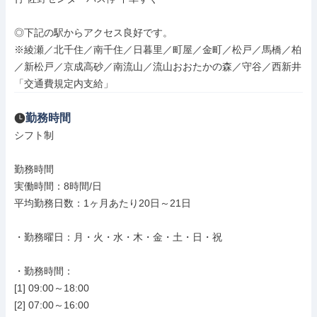
◎下記の駅からアクセス良好です。

※綾瀬／北千住／南千住／日暮里／町屋／金町／松戸／馬橋／柏
／新松戸／京成高砂／南流山／流山おおたかの森／守谷／西新井

「交通費規定内支給」
勤務時間
シフト制

勤務時間

実働時間：8時間/日

平均勤務日数：1ヶ月あたり20日～21日

・勤務曜日：月・火・水・木・金・土・日・祝

・勤務時間：

[1] 09:00～18:00

[2] 07:00～16:00
