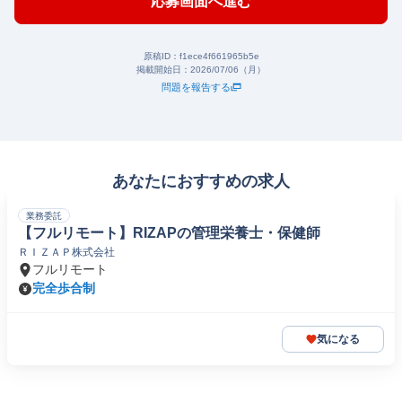
応募画面へ進む
原稿ID：
f1ece4f661965b5e
掲載開始日：
2026/07/06（月）
問題を報告する
あなたにおすすめの求人
業務委託
【フルリモート】RIZAPの管理栄養士・保健師
ＲＩＺＡＰ株式会社
フルリモート
完全歩合制
気になる