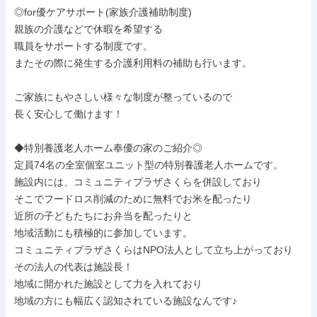
◎for優ケアサポート(家族介護補助制度)

親族の介護などで休暇を希望する

職員をサポートする制度です。

またその際に発生する介護利用料の補助も行います。

ご家族にもやさしい様々な制度が整っているので

長く安心して働けます！

◆特別養護老人ホーム奉優の家のご紹介◎

定員74名の全室個室ユニット型の特別養護老人ホームです。

施設内には、コミュニティプラザさくらを併設しており

そこでフードロス削減のために無料でお米を配ったり

近所の子どもたちにお弁当を配ったりと

地域活動にも積極的に参加しています。

コミュニティプラザさくらはNPO法人として立ち上がっており

その法人の代表は施設長！

地域に開かれた施設として力を入れており

地域の方にも幅広く認知されている施設なんです♪
