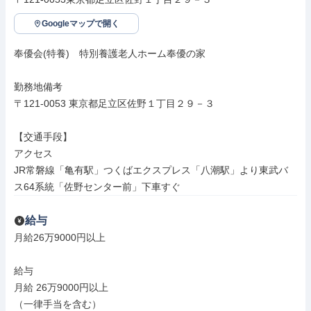
Googleマップで開く
奉優会(特養)　特別養護老人ホーム奉優の家

勤務地備考

〒121-0053 東京都足立区佐野１丁目２９－３

【交通手段】

アクセス

JR常磐線「亀有駅」つくばエクスプレス「八潮駅」より東武バ
ス64系統「佐野センター前」下車すぐ
給与
月給26万9000円以上

給与

月給 26万9000円以上

（一律手当を含む）
