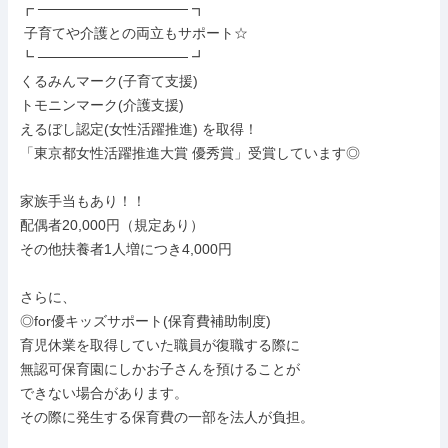
┏ ─────────────── ┓

 子育てや介護との両立もサポート☆

┗ ─────────────── ┛

くるみんマーク(子育て支援)

トモニンマーク(介護支援)

えるぼし認定(女性活躍推進) を取得！

「東京都女性活躍推進大賞 優秀賞」受賞しています◎

家族手当もあり！！

配偶者20,000円（規定あり）

その他扶養者1人増につき4,000円

さらに、

◎for優キッズサポート(保育費補助制度)

育児休業を取得していた職員が復職する際に

無認可保育園にしかお子さんを預けることが

できない場合があります。

その際に発生する保育費の一部を法人が負担。
