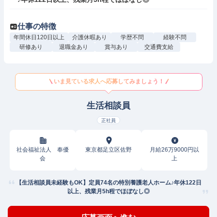
仕事の特徴
年間休日120日以上
介護休暇あり
学歴不問
経験不問
研修あり
退職金あり
賞与あり
交通費支給
いま見ている求人へ応募してみましょう！
生活相談員
正社員
社会福祉法人 奉優
東京都足立区佐野
月給26万9000円以
会
上
【生活相談員未経験もOK】定員74名の特別養護老人ホーム♪年休122日
以上、残業月5h程でほぼなし◎