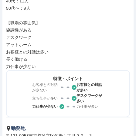
40代：11人

50代〜：9人

【職場の雰囲気】

協調性がある

デスクワーク

アットホーム

お客様との対話は多い

長く働ける

力仕事が少ない
特徴・ポイント
お客様との対話
お客様との対話
が少ない
が多い
デスクワークが
立ち仕事が多い
多い
力仕事が少ない
力仕事が多い
勤務地
〒121-0053東京都足立区佐野１丁目２９－３