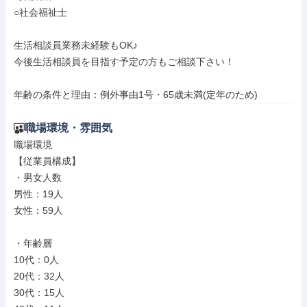
○社会福祉士

生活相談員業務未経験もOK♪

今後生活相談員を目指す予定の方もご相談下さい！

年齢の条件と理由：例外事由1号・65歳未満(定年のため)
職場環境・雰囲気
職場環境

【従業員構成】

・男女人数

男性：19人

女性：59人

・年齢層

10代：0人

20代：32人

30代：15人
