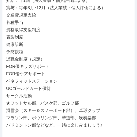
昇給：年1回（法人業績・個人評価による）

賞与：毎年6月･12月（法人業績・個人評価による）

交通費規定支給

各種手当

資格取得支援制度

表彰制度

健康診断

予防接種

退職金制度（規定）

FOR優キッズサポート

FOR優ケアサポート

ベネフィットステーション

UCゴールドカード優待

サークル活動

★フットサル部、バスケ部、ゴルフ部

滑雪会（スキー＆スノーボード部）、卓球クラブ

マラソン部、ボウリング部、華道部、吹奏楽部

バドミントン部などなど、一緒に楽しみましょう♪