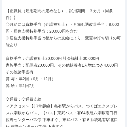
【正職員（雇用期間の定めなし）、試用期間：３カ月（同条
件）】

◇月給には資格手当（介護福祉士）・月額処遇改善手当：9,000
円・居住支援特別手当：20,000円を含む

※居住支援特別手当は都からの支給により、変更や打ち切りの可
能あり

資格手当：介護福祉士20,000円 社会福祉士30,000円

家族手当：配偶者20,000円、その他扶養者1人増につき4,000円

その他諸手当有

賞 与：年2回（6月・12月）

昇 給：年1回7月

交通費：交通費支給

＜アクセス＞【JR常磐線】亀有駅からバス、つくばエクスプレ
ス八潮駅からバス、【バス】東武バス・有64系統八潮駅南口行 
佐野センターバス停 下車すぐ、東武バス・有６系統亀有駅北口
行 佐野センターバス停 下車すぐ
