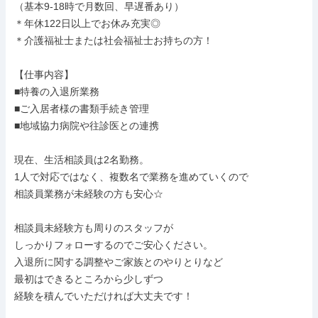
（基本9-18時で月数回、早遅番あり）

＊年休122日以上でお休み充実◎

＊介護福祉士または社会福祉士お持ちの方！

【仕事内容】

■特養の入退所業務

■ご入居者様の書類手続き管理

■地域協力病院や往診医との連携

現在、生活相談員は2名勤務。

1人で対応ではなく、複数名で業務を進めていくので

相談員業務が未経験の方も安心☆

相談員未経験方も周りのスタッフが

しっかりフォローするのでご安心ください。

入退所に関する調整やご家族とのやりとりなど

最初はできるところから少しずつ

経験を積んでいただければ大丈夫です！
