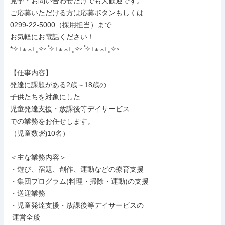
見学・お問い合わせだけでも大歓迎です。

ご応募いただける方は応募ボタンもしくは

0299-22-5000（採用担当）まで

お気軽にお電話ください！

*✧+⁎ ⁎+˳✧༚ ̊✧+⁎ ⁎+˳✧༚ ̊✧+⁎ ⁎+˳✧༚

【仕事内容】

発達に課題がある2歳～18歳の

子供たちを対象にした

児童発達支援・放課後等デイサービス

での業務をお任せします。

（児童数:約10名）

＜主な業務内容＞

・遊び、宿題、創作、運動などの療育支援

・集団プログラム(料理・掃除・運動)の支援

・送迎業務

・児童発達支援・放課後等デイサービスの

 運営全般
