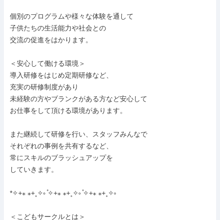
個別のプログラムや様々な体験を通して

子供たちの生活能力や社会との

交流の促進をはかります。

＜安心して働ける環境＞

導入研修をはじめ定期研修など、

充実の研修制度があり

未経験の方やブランクがある方など安心して

お仕事をして頂ける環境があります。

また継続して研修を行い、スタッフみんなで

それぞれの事例を共有するなど、

常にスキルのブラッシュアップを

していきます。

*✧+⁎ ⁎+˳✧༚ ̊✧+⁎ ⁎+˳✧༚ ̊✧+⁎ ⁎+˳✧༚

＜こどもサークルとは＞
