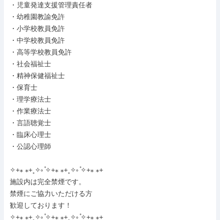
・児童発達支援管理責任者

・幼稚園教諭免許

・小学校教員免許

・中学校教員免許

・高等学校教員免許

・社会福祉士

・精神保健福祉士

・保育士

・理学療法士

・作業療法士

・言語聴覚士

・臨床心理士

・公認心理師

✧+⁎ ⁎+˳✧༚ ̊✧+⁎ ⁎+˳✧༚ ̊✧+⁎ ⁎+

施設内は完全禁煙です。

禁煙にご協力いただける方

歓迎しております！

✧+⁎ ⁎+˳✧༚ ̊✧+⁎ ⁎+˳✧༚ ̊✧+⁎ ⁎+