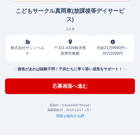
こどもサークル真岡東(放課後等デイサービ
ス)
正社員
株式会社サシノベル
〒321-4304栃木県
月給21万9900円～
テ
真岡市東郷
28万2000円
資格があれば経験不問！子供たちに寄り添い成長をサポート！
応募画面へ進む
原稿ID：
f18a6446675bda47
掲載開始日：
2025/11/17（月）
問題を報告する