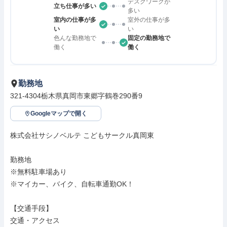
デスクワークが
立ち仕事が多い
多い
室内の仕事が多
室外の仕事が多
い
い
色んな勤務地で
固定の勤務地で
働く
働く
勤務地
321-4304栃木県真岡市東郷字鶴巻290番9
Googleマップで開く
株式会社サシノベルテ こどもサークル真岡東

勤務地

※無料駐車場あり

※マイカー、バイク、自転車通勤OK！

【交通手段】

交通・アクセス
