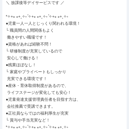
＼ 放課後等デイサービスです ／

*✧+⁎ ⁎+˳✧༚ ̊✧+⁎ ⁎+˳✧༚ ̊✧+⁎ ⁎+˳✧༚

●児童一人一人とじっくり関われる環境！

└ 職員間の人間関係もよく

 働きやすい職場です！

●資格があれば経験不問！

└ 研修制度が充実しているので

 安心して働ける！

●残業ほぼなし！

└ 家庭やプライベートもしっかり

 充実できる環境です！

●産休・育休取得制度があるので、

 ライフステージが変化しても安心！

●児童発達支援管理責任者を目指す方は、

 会社推薦で受講できます。

●正社員ならではの福利厚生が充実

└ 賞与や手当充実など！

*✧+⁎ ⁎+˳✧༚ ̊✧+⁎ ⁎+˳✧༚ ̊✧+⁎ ⁎+˳✧༚
