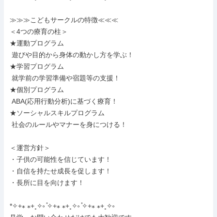
≫≫≫こどもサークルの特徴≪≪≪

＜4つの療育の柱＞

★運動プログラム

 遊びや目的から身体の動かし方を学ぶ！

★学習プログラム

 就学前の学習準備や宿題等の支援！

★個別プログラム

 ABA(応用行動分析)に基づく療育！

★ソーシャルスキルプログラム

 社会のルールやマナーを身につける！

＜運営方針＞

・子供の可能性を信じています！

・自信を持たせ成長を促します！

・長所に目を向けます！

*✧+⁎ ⁎+˳✧༚ ̊✧+⁎ ⁎+˳✧༚ ̊✧+⁎ ⁎+˳✧༚
