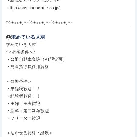
・株式会社サシノベルテHP

 https://sashinoberute.co.jp/

*✧+⁎ ⁎+˳✧༚ ̊✧+⁎ ⁎+˳✧༚ ̊✧+⁎ ⁎+˳✧༚
求めている人材
求めている人材

*＜必須条件＞*

・普通自動車免許（AT限定可）

・児童指導員任用資格

＜歓迎条件＞

・未経験歓迎！！

・経験者歓迎！！

・主婦、主夫歓迎

・新卒・第二新卒歓迎

・フリーター歓迎!

＜活かせる資格・経験＞
