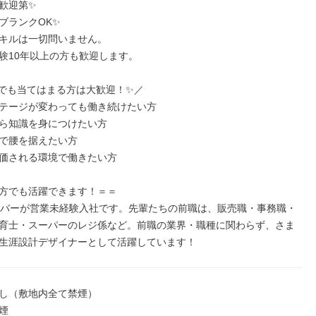
歓迎第✨

ブランクOK✨

キルは一切問いません。

験10年以上の方も歓迎します。

でも当てはまる方は大歓迎！✨／

テージが変わっても働き続けたい方

ら知識を身につけたい方

で腰を据えたい方

価される環境で働きたい方

方でも活躍できます！＝＝

ンバーが営業未経験入社です。先輩たちの前職は、販売職・事務職・
育士・スーパーのレジ係など。前職の業界・職種に関わらず、さま
生涯設計デザイナーとして活躍しています！
し（敷地内全て禁煙）

煙