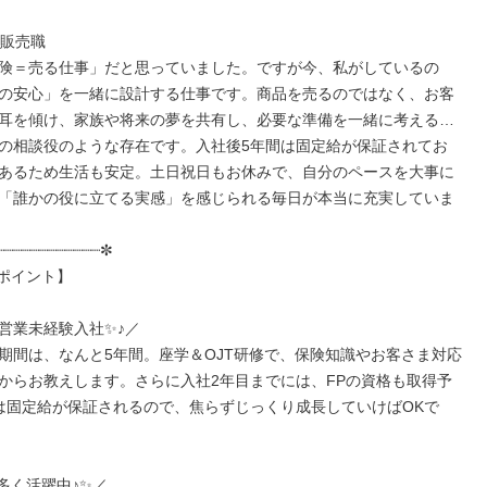
販売職

険＝売る仕事」だと思っていました。ですが今、私がしているの
の安心」を一緒に設計する仕事です。商品を売るのではなく、お客
耳を傾け、家族や将来の夢を共有し、必要な準備を一緒に考える…
の相談役のような存在です。入社後5年間は固定給が保証されてお
あるため生活も安定。土日祝日もお休みで、自分のペースを大事に
「誰かの役に立てる実感」を感じられる毎日が本当に充実していま
┈┈┈┈┈┈┈┈┈┈┈✼

ポイント】

営業未経験入社✨♪／

期間は、なんと5年間。座学＆OJT研修で、保険知識やお客さま対応
からお教えします。さらに入社2年目までには、FPの資格も取得予
は固定給が保証されるので、焦らずじっくり成長していけばOKで
多く活躍中♪✨／
