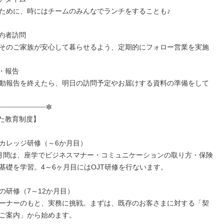
ために、時にはチームのみんなでランチをすることも♪

契約者訪問

そのご家族が安心して暮らせるよう、定期的にフォロー営業を実施

社・報告

動報告を終えたら、明日の訪問予定やお届けする資料の準備をして
┈┈┈┈┈┈┈┈┈┈┈✼

た教育制度】

カレッジ研修（～6か月目）

月間は、座学でビジネスマナー・コミュニケーションの取り方・保険
基礎を学習。4～6ヶ月目にはOJT研修を行ないます。

の研修（7～12か月目）

ーナーのもと、実務に挑戦。まずは、既存のお客さまに対する「契
ご案内」から始めます。
