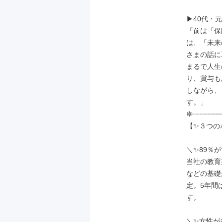
▶40代・元
「前は「保
は、「未来
さまの話に
まるで人生
り、賞与も
しながら、
す。」

✼┈┈┈┈┈┈┈┈
【✨３つの
＼✨89％が
当社の教育
などの基礎
定。5年間
す。

＼✨女性が