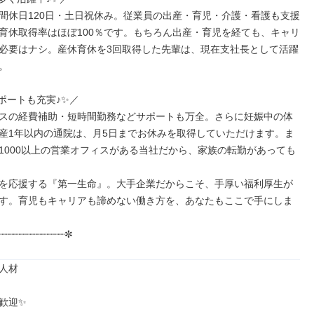
間休日120日・土日祝休み。従業員の出産・育児・介護・看護も支援
育休取得率はほぼ100％です。もちろん出産・育児を経ても、キャリ
必要はナシ。産休育休を3回取得した先輩は、現在支社長として活躍


ポートも充実♪✨／

スの経費補助・短時間勤務などサポートも万全。さらに妊娠中の体
産1年以内の通院は、月5日までお休みを取得していただけます。ま
1000以上の営業オフィスがある当社だから、家族の転勤があっても
を応援する『第一生命』。大手企業だからこそ、手厚い福利厚生が
す。育児もキャリアも諦めない働き方を、あなたもここで手にしま
┈┈┈┈┈┈┈┈┈┈┈┈✼
人材

歓迎✨
