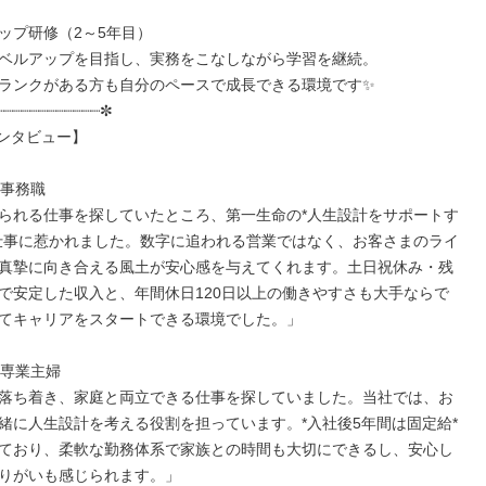
ップ研修（2～5年目）

ベルアップを目指し、実務をこなしながら学習を継続。

ランクがある方も自分のペースで成長できる環境です✨

┈┈┈┈┈┈┈┈┈┈┈✼

ンタビュー】

事務職

られる仕事を探していたところ、第一生命の*人生設計をサポートす
仕事に惹かれました。数字に追われる営業ではなく、お客さまのライ
真摯に向き合える風土が安心感を与えてくれます。土日祝休み・残
で安定した収入と、年間休日120日以上の働きやすさも大手ならで
てキャリアをスタートできる環境でした。」

専業主婦

落ち着き、家庭と両立できる仕事を探していました。当社では、お
緒に人生設計を考える役割を担っています。*入社後5年間は固定給*
ており、柔軟な勤務体系で家族との時間も大切にできるし、安心し
りがいも感じられます。」
