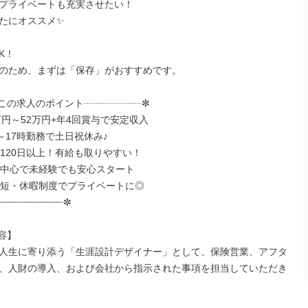
プライベートも充実させたい！

たにオススメ✨

K！

のため、まずは「保存」がおすすめです。

この求人のポイント┈┈┈┈┈┈✼

万円～52万円+年4回賞与で安定収入

～17時勤務で土日祝休み♪

日120日以上！有給も取りやすい！

客中心で未経験でも安心スタート

時短・休暇制度でプライベートに◎

┈┈┈┈┈┈┈┈┈┈┈✼

】

人生に寄り添う「生涯設計デザイナー」として、保険営業、アフタ
、人財の導入、および会社から指示された事項を担当していただき