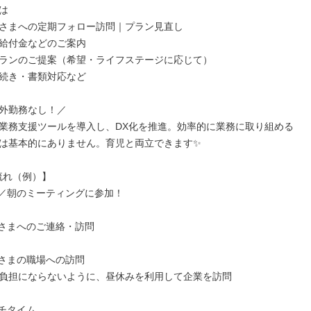


さまへの定期フォロー訪問｜プラン見直し

給付金などのご案内

ランのご提案（希望・ライフステージに応じて）

続き・書類対応など

外勤務なし！／

業務支援ツールを導入し、DX化を推進。効率的に業務に取り組める
は基本的にありません。育児と両立できます✨

流れ（例）】

出勤／朝のミーティングに参加！

お客さまへのご連絡・訪問

お客さまの職場への訪問

負担にならないように、昼休みを利用して企業を訪問

ンチタイム
