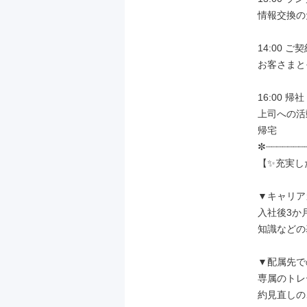
情報交換の
14:00 ご
お客さまと
16:00 帰
上司への活
帰宅

✼┈┈┈┈┈┈┈┈
【✨充実し
▼キャリア
入社後3か
知識などの
▼配属先で
専属のトレ
約見直しの