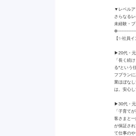
▼レベルア
さらなるレ
未経験・ブ
✼┈┈┈┈┈┈┈┈
【✨社員イ
▶20代・元
「長く続け
る*という
フプランに
業ほぼなし
は。安心し
▶30代・元
「子育てが
客さまと一
が保証され
て仕事のや