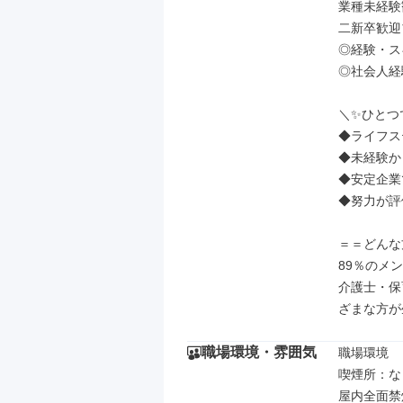
業種未経験
二新卒歓迎
◎経験・ス
◎社会人経
＼✨ひとつ
◆ライフス
◆未経験か
◆安定企業
◆努力が評
＝＝どんな
89％のメ
介護士・保
ざまな方が
職場環境・雰囲気
職場環境

喫煙所：な
屋内全面禁