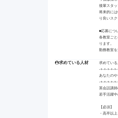
後輩スタッ
将来的には
り良いスク
■応募につい
各教室ごと
ります。

勤務教室を
求めている人材
求めている
-+-+-+-+-+-
あなたのや
-+-+-+-+-+-
英会話講師
若手活躍中
【必須】

・高卒以上
