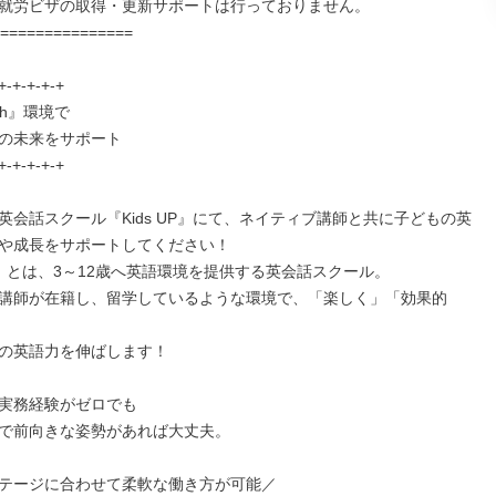
就労ビザの取得・更新サポートは行っておりません。

===============

+-+-+-+-+

ish』環境で

の未来をサポート

+-+-+-+-+

英会話スクール『Kids UP』にて、ネイティブ講師と共に子どもの英
や成長をサポートしてください！

UP』とは、3～12歳へ英語環境を提供する英会話スクール。

講師が在籍し、留学しているような環境で、「楽しく」「効果的
の英語力を伸ばします！

実務経験がゼロでも

で前向きな姿勢があれば大丈夫。

テージに合わせて柔軟な働き方が可能／
