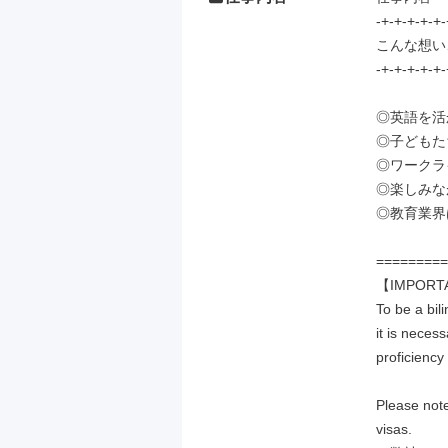
-+-+-+-+-+-
こんな想い
-+-+-+-+-+-
◎英語を活
◎子どもた
◎ワークラ
◎楽しみな
◎教育業界
=========
【IMPORT
To be a bili
it is necess
proficiency
Please note
visas.
