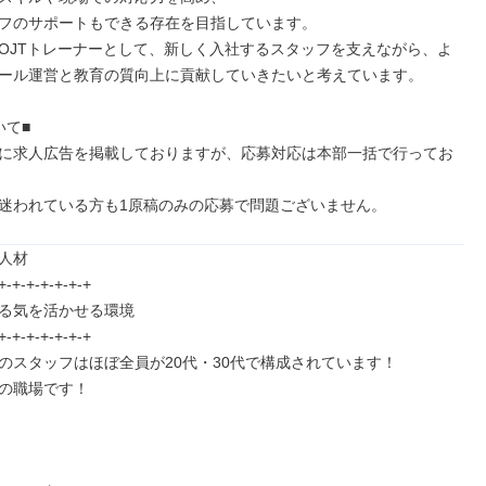
フのサポートもできる存在を目指しています。

OJTトレーナーとして、新しく入社するスタッフを支えながら、よ
ール運営と教育の質向上に貢献していきたいと考えています。

て■

に求人広告を掲載しておりますが、応募対応は本部一括で行ってお
迷われている方も1原稿のみの応募で問題ございません。
人材

+-+-+-+-+-+-+

る気を活かせる環境

+-+-+-+-+-+-+

のスタッフはほぼ全員が20代・30代で構成されています！

の職場です！
