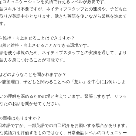
なコミュニケーションを英語で行えるレベルが必要です。

語スキルは不要ですが、ネイティブスタッフとの連携や、子どもた
取りが英語中心となります。活きた英語を使いながら業務を進めて
す。

を維持・向上させることはできますか？

自然と維持・向上させることができる環境です。

語を使う環境のため、ネイティブスタッフとの実務を通して、より
語力を身につけることが可能です。

はどのようなことを聞かれますか？

や志望理由、子どもと関わることへの「想い」を中心にお伺いしま
いの理解を深めるための場と考えています。緊張しすぎず、リラッ
なたのお話を聞かせてください。

の面接はありますか？

日本語ですが、一部英語での自己紹介をお願いする場合があります。

な英語力を評価するものではなく、日常会話レベルのコミュニケー