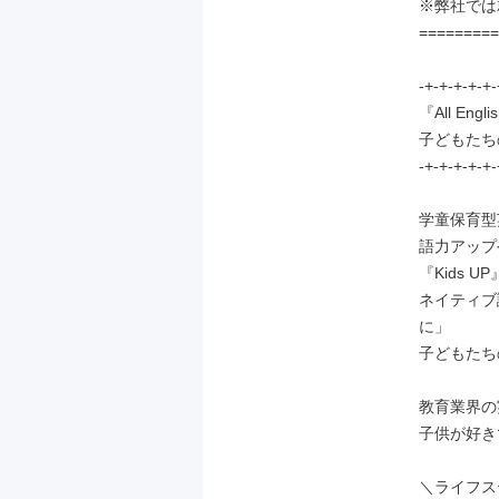
※弊社では
=========
-+-+-+-+-+-
『All Engl
子どもたち
-+-+-+-+-+-
学童保育型
語力アップ
『Kids 
ネイティブ
に」

子どもたち
教育業界の
子供が好き
＼ライフス