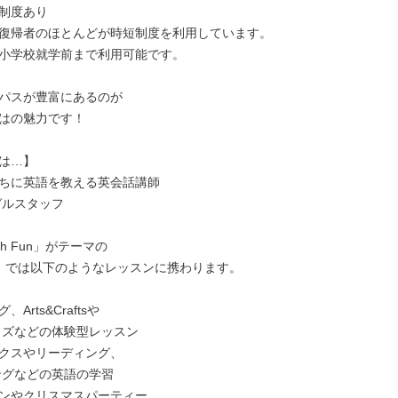
制度あり

復帰者のほとんどが時短制度を利用しています。

小学校就学前まで利用可能です。

パスが豊富にあるのが

はの魅力です！

は…】

ちに英語を教える英会話講師

ith Fun」がテーマの

UP』では以下のようなレッスンに携わります。

Arts&Craftsや

クスやリーディング、

ンやクリスマスパーティー
