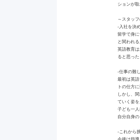
ションが取
～スタッフ
-入社を決め
留学で身に
と関われる
英語教育は
ると思った
-仕事の難し
最初は英語
トの仕方に
しかし、関
ていく姿を
子ども一人
自分自身の
-これから挑
今後は指導