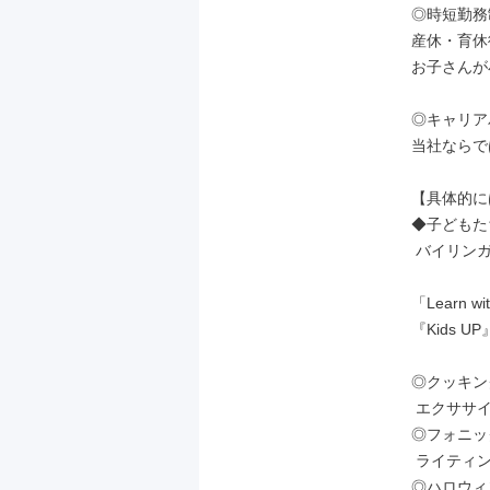
◎時短勤務
産休・育休
お子さんが
◎キャリア
当社ならで
【具体的に
◆子どもた
 バイリンガルスタッフ

「Learn w
『Kids 
◎クッキング、
 エクササイズなどの体験型レッスン

◎フォニッ
 ライティングなどの英語の学習

◎ハロウィ