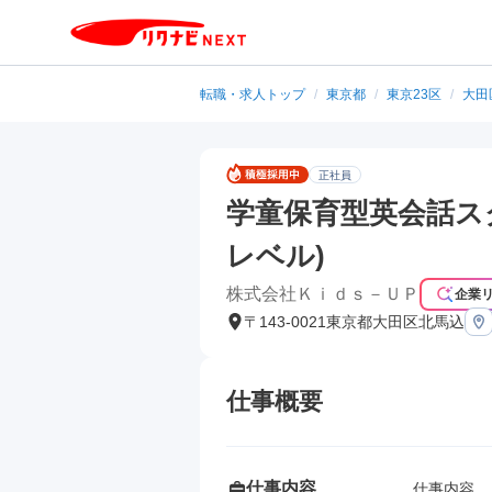
転職・求人トップ
/
東京都
/
東京23区
/
大田
正社員
学童保育型英会話ス
レベル)
株式会社Ｋｉｄｓ－ＵＰ
企業
〒143-0021東京都大田区北馬込
仕事概要
仕事内容
仕事内容
