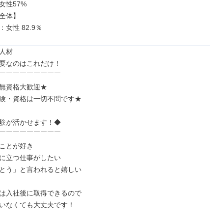
女性57%

全体】

：女性 82.9％
人材

要なのはこれだけ！

￣￣￣￣￣￣￣￣￣

無資格大歓迎★

験・資格は一切不問です★

験が活かせます！◆

￣￣￣￣￣￣￣￣￣

ことが好き

に立つ仕事がしたい

とう」と言われると嬉しい

は入社後に取得できるので

いなくても大丈夫です！
