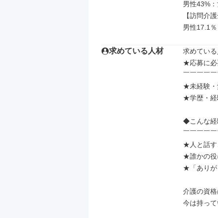
男性43%：
【訪問介護
男性17.1％
求めている人材
求めている
★応募に必
￣￣￣￣￣
★未経験・
★学歴・経
◆こんな経
￣￣￣￣￣
★人と話す
★誰かの役
★「ありが
介護の資格
今は持って