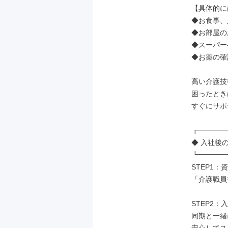
【具体的に
◆お食事、
◆お部屋の
◆スーパー
◆お薬の確
高い介護技
困ったとき
すぐにサポ
┏━━━━
◆ 入社後の
┗━━━━
STEP1：
「介護職員
STEP2：
同期と一緒