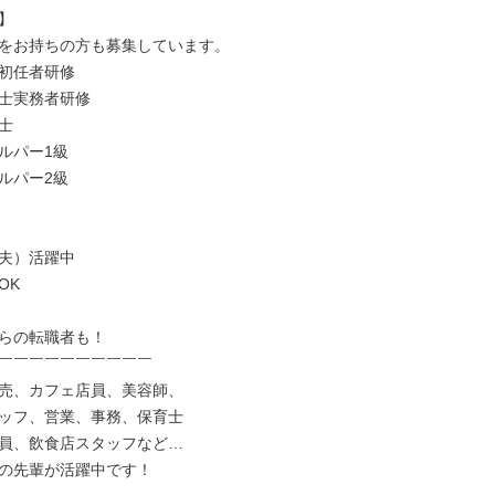


をお持ちの方も募集しています。

初任者研修

士実務者研修



ルパー1級

ルパー2級

夫）活躍中

K

らの転職者も！

￣￣￣￣￣￣￣￣￣￣

売、カフェ店員、美容師、

ッフ、営業、事務、保育士

員、飲食店スタッフなど…

の先輩が活躍中です！
