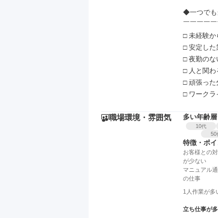
◆一つでも
￣￣￣￣￣
□ 未経験
□ 安定し
□ 夜勤の
□ 人と関
□ 頑張っ
□ ワーク
多い年齢層
職場環境・雰囲気
10
代
50
特徴・ポイ
お客様との対
が少ない
マニュアル通
の仕事
1人作業が多
立ち仕事が多