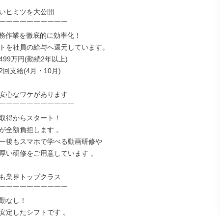
いヒミツを大公開

￣￣￣￣￣￣￣￣￣￣

事務作業を徹底的に効率化！

トを社員の給与へ還元しています。

99万円(勤続2年以上)

回支給(4月・10月)

安心なワケがあります

￣￣￣￣￣￣￣￣￣￣￣

取得からスタート！

が全額負担します 。

ー後もスマホで学べる動画研修や

厚い研修をご用意しています 。

も業界トップクラス

￣￣￣￣￣￣￣￣￣￣

勤なし！

安定したシフトです 。
