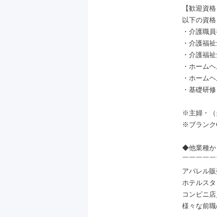
【歓迎資格】
以下の資格
・介護職員
・介護福祉
・介護福祉士
・ホームヘ
・ホームヘ
・基礎研修

※主婦・（
※ブランクO
◆他業種か
￣￣￣￣￣
アパレル販
ホテルスタ
コンビニ店
様々な前職