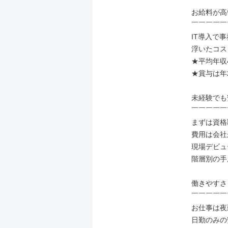
お給料が高
￣￣￣￣￣
IT導入で
浮いたコス
★平均年収4
★賞与は年2
未経験でも
￣￣￣￣￣
まずは資格
費用は会社
現場デビュ
階層別の手
働きやすさ
￣￣￣￣￣
お仕事は夜
日勤のみの