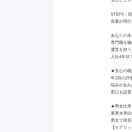
安心してス
STEP3：
先輩が同行
あなたの未
専門職を極
運営を担う
入社4年目
★安心の職
年2回の評
悩みがあれ
窓口も設置
★男女比率

業界水準比
男女で得意
【ケアリッ