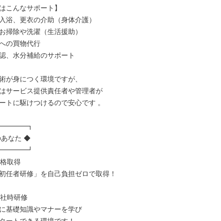
はこんなサポート】

入浴、更衣の介助（身体介護）

お掃除や洗濯（生活援助）

への買物代行

認、水分補給のサポート

術が身につく環境ですが、

はサービス提供責任者や管理者が

ートに駆けつけるので安心です 。

━━━━┓

あなた ◆

━━━━┛

資格取得

初任者研修」を自己負担ゼロで取得！

入社時研修

に基礎知識やマナーを学び
