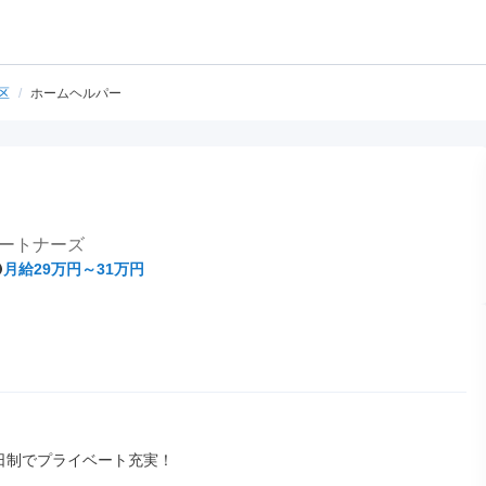
区
/
ホームヘルパー
ートナーズ
月給29万円～31万円
日制でプライベート充実！
