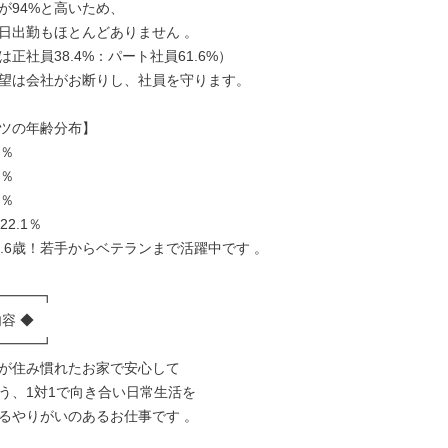
が94%と高いため、

日出勤もほとんどありません 。

正社員38.4%：パート社員61.6%）

望は会社がお断りし、社員を守ります。

ツの年齢分布】

％

％

％

2.1％

8.6歳！若手からベテランまで活躍中です 。

━━━┓

容 ◆

━━━┛

が住み慣れたお家で安心して

う、1対1で向き合い日常生活を

るやりがいのあるお仕事です 。
