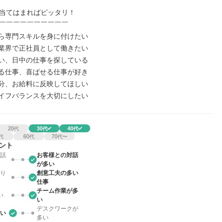
当てはまればピッタリ！

￣￣￣￣￣￣￣￣￣￣

から専門スキルを身に付けたい

た業界で正社員として働きたい

ない、日中の仕事を探している

わる仕事、喜ばせる仕事が好き

た分、お給料に反映してほしい

ライフバランスを大切にしたい
20
30
40
代
代
代
60
70
代
代
代〜
ント
話
お客様との対話
が多い
り
創意工夫の多い
仕事
チーム作業が多
い
い
デスクワークが
い
多い