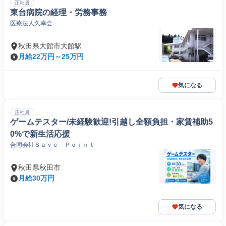
正社員
東台病院の経理・労務事務
医療法人久幸会
秋田県大館市大館駅
月給22万円～25万円
気になる
正社員
ゲームテスター/未経験歓迎!引越し全額負担・家賃補助5
0%で新生活応援
合同会社Ｓａｖｅ Ｐｏｉｎｔ
秋田県秋田市
月給30万円
気になる