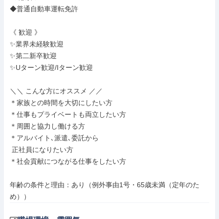
◆普通自動車運転免許

《 歓迎 》

✨業界未経験歓迎

✨第二新卒歓迎

✨Uターン歓迎/Iターン歓迎

＼＼ こんな方にオススメ ／／

＊家族との時間を大切にしたい方

＊仕事もプライベートも両立したい方

＊周囲と協力し働ける方

＊アルバイト､派遣､委託から

 正社員になりたい方

＊社会貢献につながる仕事をしたい方

年齢の条件と理由：あり（例外事由1号・65歳未満（定年のた
め））