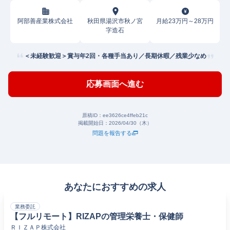
阿部善産業株式会社
秋田県湯沢市秋ノ宮
月給23万円～28万円
字造石
＜未経験歓迎＞賞与年2回・各種手当あり／長期休暇／残業少なめ
応募画面へ進む
原稿ID：
ee3626ce4ffeb21c
掲載開始日：
2026/04/30（木）
問題を報告する
あなたにおすすめの求人
業務委託
【フルリモート】RIZAPの管理栄養士・保健師
ＲＩＺＡＰ株式会社