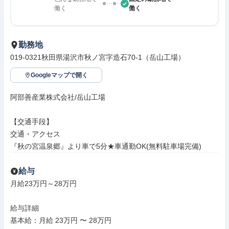
働く
働く
勤務地
019-0321秋田県湯沢市秋ノ宮字造石70-1（岳山工場）
Googleマップで開く
阿部善産業株式会社/岳山工場

【交通手段】

交通・アクセス

『秋の宮温泉郷』より車で5分★車通勤OK(無料駐車場完備)
給与
月給23万円～28万円

給与詳細

基本給：月給 23万円 〜 28万円
