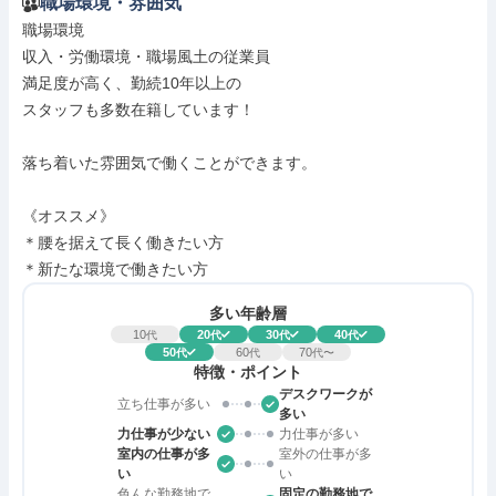
職場環境・雰囲気
職場環境

収入・労働環境・職場風土の従業員

満足度が高く、勤続10年以上の

スタッフも多数在籍しています！

落ち着いた雰囲気で働くことができます。

《オススメ》

＊腰を据えて長く働きたい方

＊新たな環境で働きたい方
多い年齢層
10
20
30
40
代
代
代
代
50
60
70
代
代
代〜
特徴・ポイント
デスクワークが
立ち仕事が多い
多い
力仕事が少ない
力仕事が多い
室内の仕事が多
室外の仕事が多
い
い
色んな勤務地で
固定の勤務地で