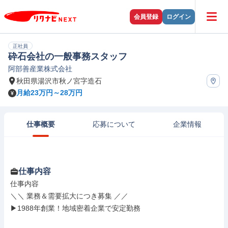
会員登録
ログイン
正社員
砕石会社の一般事務スタッフ
阿部善産業株式会社
秋田県湯沢市秋ノ宮字造石
月給23万円～28万円
仕事概要
応募について
企業情報
仕事内容
仕事内容

＼＼ 業務＆需要拡大につき募集 ／／

▶1988年創業！地域密着企業で安定勤務
