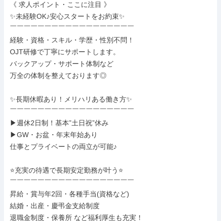
《 求人ポイント・ここに注目 》

✨未経験OK♪安心スタートをお約束✨

￣￣￣￣￣￣￣￣￣￣￣￣￣￣￣￣￣￣

経験・資格・スキル・学歴・性別不問！

OJT研修で丁寧にサポートします。

バックアップ・サポート体制など

万全の体制を整えております◎

✨長期休暇あり！メリハリある働き方✨

￣￣￣￣￣￣￣￣￣￣￣￣￣￣￣￣￣￣

▶週休2日制！基本”土日祝”休み

▶GW・お盆・年末年始あり

仕事とプライベートの両立が可能♪

⭐充実の待遇で長期安定勤務が叶う⭐

￣￣￣￣￣￣￣￣￣￣￣￣￣￣￣￣￣￣

昇給・賞与年2回・各種手当(資格など)

結婚・出産・慶弔金支給制度

退職金制度・保養所 など福利厚生も充実！
