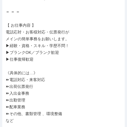
＝ ＝ ＝

【 お仕事内容 】

電話応対・お客様対応・伝票発行が

メインの簡単事務をお願いします。

▶経験・資格・スキル・学歴不問！

▶ブランクOK／ブランク歓迎

▶仕事復帰歓迎

《具体的には…》

⏩電話対応・来客対応

⏩出荷伝票発行

⏩入出金事務

⏩出勤管理

⏩配車業務

⏩その他、書類管理 、環境整備

など
