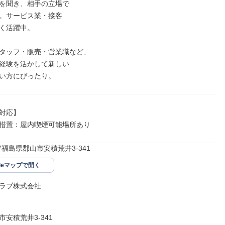
を聞き、相手の立場で

。サービス業・接客

く活躍中。

タッフ・販売・営業職など、

経験を活かして新しい

い方にぴったり。
対応】

措置：屋内喫煙可能場所あり
117福島県郡山市安積荒井3-341
gleマップで開く
ラブ株式会社

安積荒井3-341
