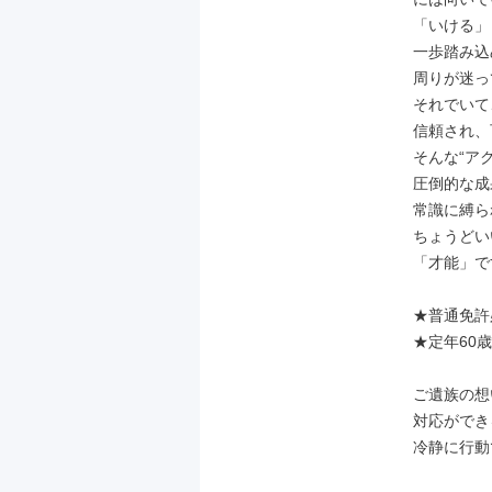
「いける」
一歩踏み込
周りが迷っ
それでいて
信頼され、
そんな“ア
圧倒的な成
常識に縛ら
ちょうどい
「才能」で
★普通免許
★定年60歳

ご遺族の想
対応ができ
冷静に行動