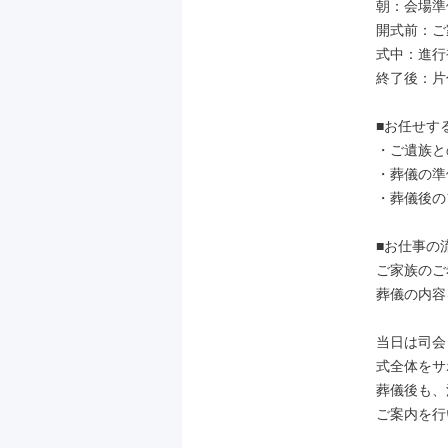
朝：会場準
開式前：ご
式中：進行
終了後：片
■お任せする
・ご遺族と
・葬儀の準
・葬儀後の
■お仕事の流
ご家族のご
葬儀の内容
当日は司会
式全体をサ
葬儀後も、
ご案内を行