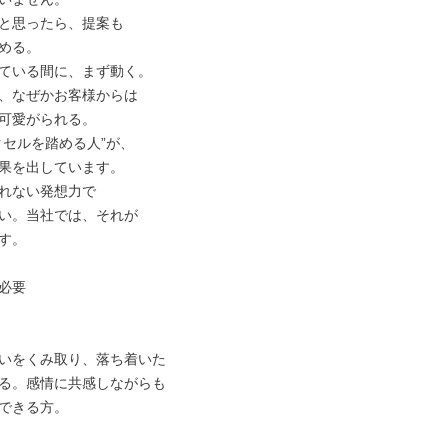
と思ったら、提案も

める。

ている間に、まず動く。

、なぜかお客様からは

可愛がられる。

クセルを踏める人”が、

果を出しています。

れない発想力で

い。当社では、それが

す。

必要

いをくみ取り、落ち着いた

る。感情に共感しながらも

できる方。
