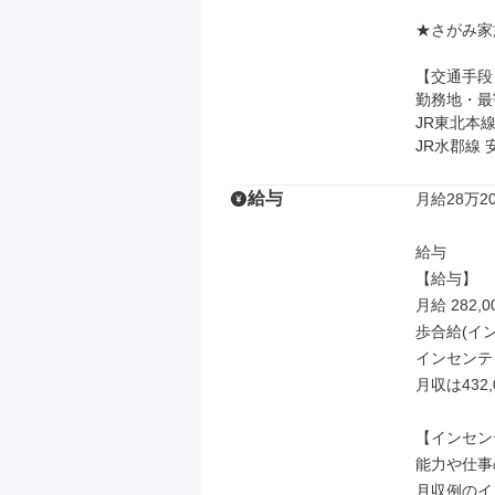
★さがみ家
【交通手段】
勤務地・最
JR東北本線
JR水郡線
給与
月給28万20
給与

【給与】

月給 282,0
歩合給(イン
インセンティ
月収は432,0
【インセン
能力や仕事
月収例のイ