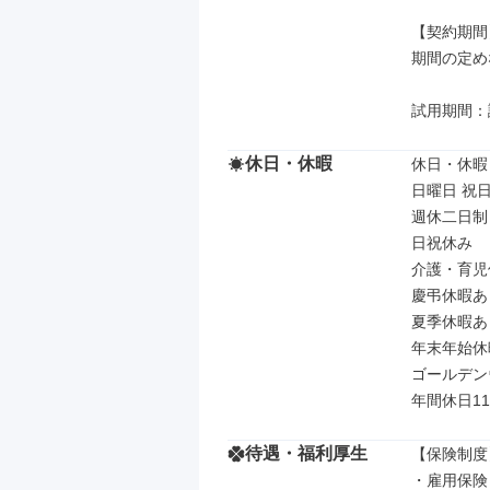
【契約期間】
期間の定め
試用期間：
休日・休暇
休日・休暇

日曜日 祝日
週休二日制

日祝休み

介護・育児
慶弔休暇あり
夏季休暇あり
年末年始休
ゴールデン
年間休日11
待遇・福利厚生
【保険制度】
・雇用保険
