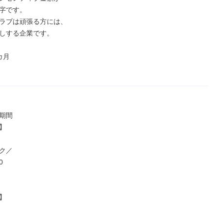
字です。

ラブは頑張る方には、

しする企業です。

月

期間



ク／




