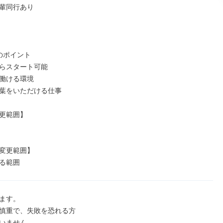
輩同行あり

のポイント

らスタート可能

働ける環境

葉をいただける仕事

更範囲】

変更範囲】

る範囲
ます。

慎重で、失敗を恐れる方

いません。
