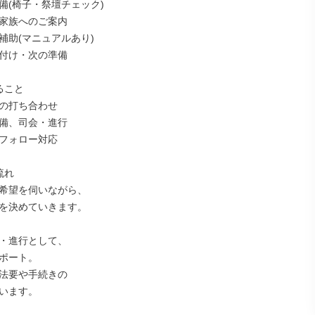
備(椅子・祭壇チェック)

家族へのご案内

補助(マニュアルあり)

付け・次の準備

こと

の打ち合わせ

備、司会・進行

フォロー対応

れ

希望を伺いながら、

を決めていきます。

・進行として、

ポート。

法要や手続きの

います。
