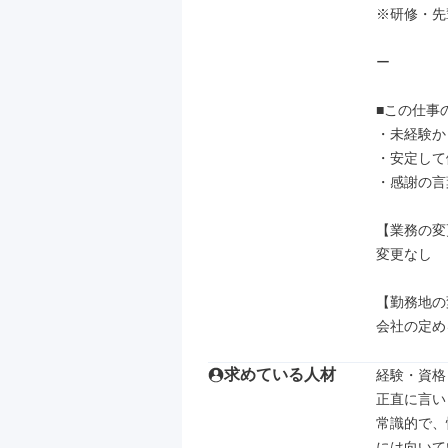
※研修・先
ー

■この仕事
・未経験か
・安定して
・感謝の言
【業務の変
変更なし

【勤務地の
会社の定め
求めている人材
経験・資格

正直に言い
常識的で、
には向いて