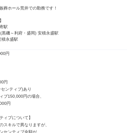
族葬ホール荒井での勤務です！



寄駅

(黒磯～利府・盛岡) 安積永盛駅

 安積永盛駅
00円

00円

センティブ)あり

ブ150,000円の場合、

00円

ティブについて】

のスキルで異なりますが、

ンセンティブ金額が
