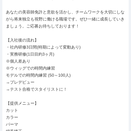
あなたの美容師免許と意欲を活かし、チームワークを大切にしな
がら将来独立も視野に働ける職場です。ぜひ一緒に成長していき
ましょう。ご応募お待ちしております！

【入社後の流れ】

・社内研修3日間(時期によって変動あり)

・実務研修(1日目約3ヶ月)

※個人差あり

※ウィッグでの時間内練習

モデルでの時間内練習 (50～100人)

→プレデビュー

→テスト合格でスタイリストに！

【提供メニュー】

カット

カラー

パーマ
