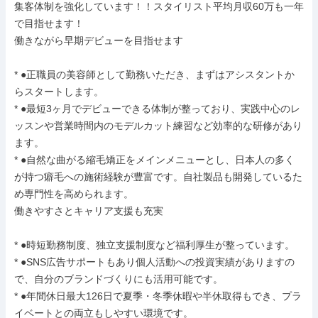
集客体制を強化しています！！スタイリスト平均月収60万も一年
で目指せます！

働きながら早期デビューを目指せます

* ●正職員の美容師として勤務いただき、まずはアシスタントか
らスタートします。

* ●最短3ヶ月でデビューできる体制が整っており、実践中心のレ
ッスンや営業時間内のモデルカット練習など効率的な研修があり
ます。

* ●自然な曲がる縮毛矯正をメインメニューとし、日本人の多く
が持つ癖毛への施術経験が豊富です。自社製品も開発しているた
め専門性を高められます。

働きやすさとキャリア支援も充実

* ●時短勤務制度、独立支援制度など福利厚生が整っています。

* ●SNS広告サポートもあり個人活動への投資実績がありますの
で、自分のブランドづくりにも活用可能です。

* ●年間休日最大126日で夏季・冬季休暇や半休取得もでき、プラ
イベートとの両立もしやすい環境です。
