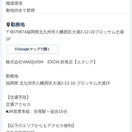
職場環境

敷地内全て禁煙
勤務地
〒8070874福岡県北九州市八幡西区大浦2-12-16ブロッサム大浦
1F
Googleマップで開く
株式会社VANQUISH　EXCIA 折尾店【エクシア】

勤務地

福岡県 北九州市八幡西区大浦2-12-16 ブロッサム大浦1F

【交通手段】

交通アクセス

■JR筑豊本線：折尾駅～徒歩15分

【以下のエリアからもアクセス便利】
