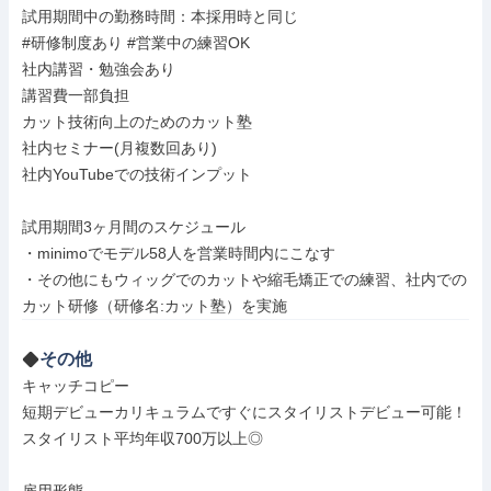
試用期間中の勤務時間：本採用時と同じ

#研修制度あり #営業中の練習OK

社内講習・勉強会あり

講習費一部負担

カット技術向上のためのカット塾

社内セミナー(月複数回あり)

社内YouTubeでの技術インプット

試用期間3ヶ月間のスケジュール

・minimoでモデル58人を営業時間内にこなす

・その他にもウィッグでのカットや縮毛矯正での練習、社内での
カット研修（研修名:カット塾）を実施
その他
キャッチコピー

短期デビューカリキュラムですぐにスタイリストデビュー可能！
スタイリスト平均年収700万以上◎
