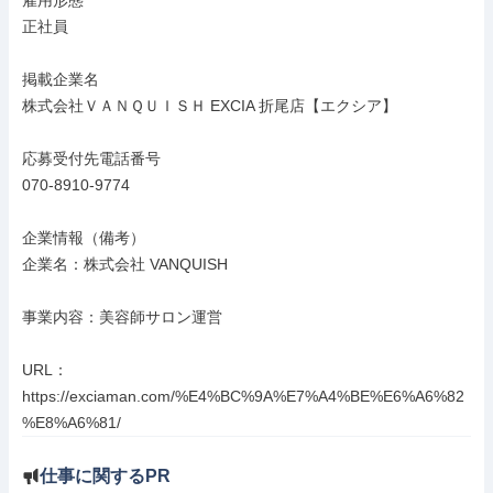
雇用形態

正社員

掲載企業名

株式会社ＶＡＮＱＵＩＳＨ EXCIA 折尾店【エクシア】

応募受付先電話番号

070-8910-9774

企業情報（備考）

企業名：株式会社 VANQUISH

事業内容：美容師サロン運営

URL：
https://exciaman.com/%E4%BC%9A%E7%A4%BE%E6%A6%82
%E8%A6%81/
仕事に関するPR