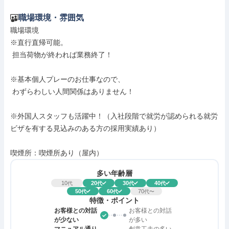
職場環境・雰囲気
職場環境

※直行直帰可能。

 担当荷物が終われば業務終了！

※基本個人プレーのお仕事なので、

 わずらわしい人間関係はありません！

※外国人スタッフも活躍中！（入社段階で就労が認められる就労
ビザを有する見込みのある方の採用実績あり）

喫煙所：喫煙所あり（屋内）
多い年齢層
10
20
30
40
代
代
代
代
50
60
70
代
代
代〜
特徴・ポイント
お客様との対話
お客様との対話
が少ない
が多い