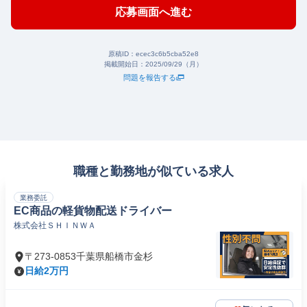
応募画面へ進む
原稿ID：
ecec3c6b5cba52e8
掲載開始日：
2025/09/29（月）
問題を報告する
職種と勤務地が似ている求人
業務委託
EC商品の軽貨物配送ドライバー
株式会社ＳＨＩＮＷＡ
〒273-0853千葉県船橋市金杉
日給2万円