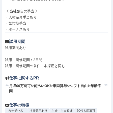
《 当社独自の手当 》

・人材紹介手当あり

・繁忙期手当

・ボーナスあり
試用期間
試用期間あり

試用・研修期間：2日間

仕事に関するPR
月収60万弱可✨前払いOK✨車両貸与✨シフト自由✨年齢不
問
仕事の特徴
歩合給あり
社員登用あり
主婦・主夫歓迎
60代も応募可