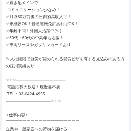
✅置き配メインで

 コミュニケーション少なめ！

✅月収60万前後の圧倒的高収入可！

✅未経験OK！普通運転免許あればOK！

✅年齢不問！外国人活躍中(※)

✅50代・60代の中高年も応援！

✅車両リースやガソリンカードあり

※入社段階で就労が認められる就労ビザを有する見込みのある方
の採用実績あり

✨✨✨――――――――――――

 電話応募大歓迎！履歴書不要

 TEL：03-6424-4995

―――――――――――✨✨✨

⭐仕事内容⭐

￣￣￣￣￣￣￣￣￣￣￣￣￣￣￣￣￣￣

企業や一般家庭への荷物を届ける
