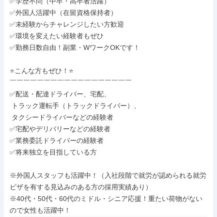
✅学歴不問（中卒・高卒者活躍）

✅外国人活躍中（在留資格保持者）

✅未経験からチャレンジしたい方歓迎

✅環境を変えたい経験者もぜひ

✅勤務日数自由！副業・WワークOKです！

⭐こんな方もぜひ！⭐

￣￣￣￣￣￣￣￣￣￣￣￣￣￣￣￣￣￣

✅配送・配達ドライバー、宅配、

 トラック運転手（トラックドライバー）、

 タクシードライバーなどの経験者

✅宅配やデリバリーなどの経験者

✅業務委託ドライバーの経験者

✅将来独立を目指している方

※外国人スタッフも活躍中！（入社段階で就労が認められる就労
ビザを有する見込みのある方の採用実績あり）

※40代・50代・60代のミドル・シニア応援！重たい荷物がない
ので女性も活躍中！