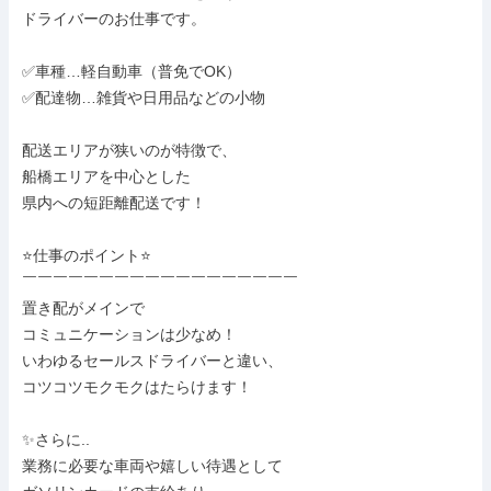
ドライバーのお仕事です。

✅車種…軽自動車（普免でOK）

✅配達物…雑貨や日用品などの小物

配送エリアが狭いのが特徴で、

船橋エリアを中心とした

県内への短距離配送です！

⭐仕事のポイント⭐

￣￣￣￣￣￣￣￣￣￣￣￣￣￣￣￣￣￣

置き配がメインで

コミュニケーションは少なめ！

いわゆるセールスドライバーと違い、

コツコツモクモクはたらけます！

✨さらに..

業務に必要な車両や嬉しい待遇として
