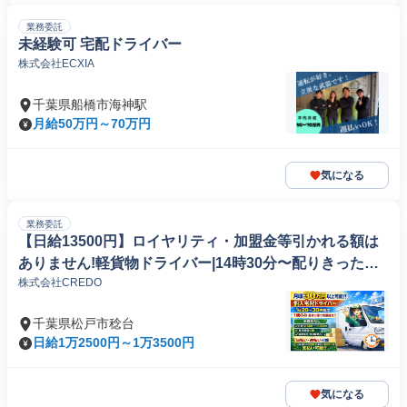
業務委託
未経験可 宅配ドライバー
株式会社ECXIA
千葉県船橋市海神駅
月給50万円～70万円
気になる
業務委託
【日給13500円】ロイヤリティ・加盟金等引かれる額は
ありません!軽貨物ドライバー|14時30分〜配りきったら
株式会社CREDO
終了 荷物20〜30個!直行直帰!
千葉県松戸市稔台
日給1万2500円～1万3500円
気になる