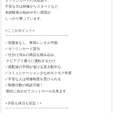
ガソリンカードの支給あり、

不安な方は研修からスタートなど、

未経験者が始めやすい環境が

しっかり整っています。

⭐ここがポイント⭐

￣￣￣￣￣￣￣￣￣￣￣￣￣￣￣￣￣￣

✅加盟金なし、車両レンタル可能

✅ガソリンカード貸与

✅仕分け済みの商品を積み込み、

 ナビアプリ通りに運転するだけ

✅再配達の手間が省ける置き配中心

✅コミュニケーション少なめモクモク作業

✅不安な人は研修制度を受けられる

✅勤務日数の相談可能！

 都合に合わせてコントロール出来ます

⭐月収も休日も安定！⭐

￣￣￣￣￣￣￣￣￣￣￣￣￣￣￣￣￣￣
