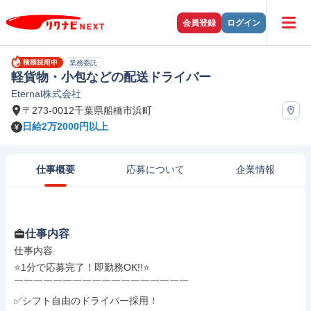
会員登録
ログイン
業務委託
軽貨物・小包などの配送ドライバー
Eternal株式会社
〒273-0012千葉県船橋市浜町
日給2万2000円以上
仕事概要
応募について
企業情報
仕事内容
仕事内容

⭐1分で応募完了！即勤務OK!!⭐

￣￣￣￣￣￣￣￣￣￣￣￣￣￣￣￣￣￣

✅シフト自由のドライバー採用！
