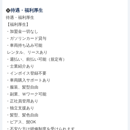
待遇・福利厚生
待遇・福利厚生

【福利厚生】

・加盟金一切なし

・ガソリンカード貸与

・車両持ち込み可能

 レンタル、リースあり

・週払い、前払い可能（規定有）

・士業紹介あり

・インボイス登録不要

・車両購入サポートあり

・服装、髪型自由

・副業、Ｗワーク可能

・正社員登用あり

・独立支援あり

・髪型、髪色自由

・ピアス、髭OK

・不安な方は研修制度を受けられます
