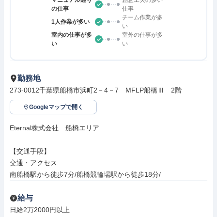
マニュアル通り
創意工夫の多い
の仕事
仕事
チーム作業が多
1人作業が多い
い
室内の仕事が多
室外の仕事が多
い
い
勤務地
273-0012千葉県船橋市浜町2－4－7　MFLP船橋Ⅲ　2階
Googleマップで開く
Eternal株式会社　船橋エリア

【交通手段】

交通・アクセス

南船橋駅から徒歩7分/船橋競輪場駅から徒歩18分/
給与
日給2万2000円以上
