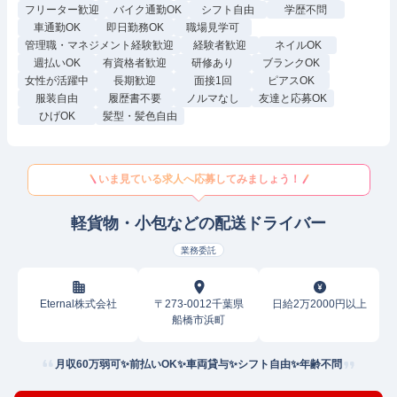
フリーター歓迎
バイク通勤OK
シフト自由
学歴不問
車通勤OK
即日勤務OK
職場見学可
管理職・マネジメント経験歓迎
経験者歓迎
ネイルOK
週払いOK
有資格者歓迎
研修あり
ブランクOK
女性が活躍中
長期歓迎
面接1回
ピアスOK
服装自由
履歴書不要
ノルマなし
友達と応募OK
ひげOK
髪型・髪色自由
いま見ている求人へ応募してみましょう！
軽貨物・小包などの配送ドライバー
業務委託
Eternal株式会社
〒273-0012千葉県
日給2万2000円以上
船橋市浜町
月収60万弱可✨前払いOK✨車両貸与✨シフト自由✨年齢不問