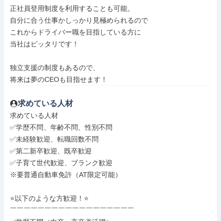
正社員登用制度を利用することも可能。

自分に合う仕事かしっかり見極められるので

これからドライバー職を目指している方に

当社はピッタリです！

独立支援の制度もあるので、

将来は夢のCEOも目指せます！
求めている人材
求めている人材

✅学歴不問、年齢不問、性別不問

✅未経験歓迎、転職回数不問

✅第二新卒歓迎、既卒歓迎

✅子育て世代歓迎、ブランク歓迎

※要普通自動車免許（AT限定可能）

⭐以下のような方歓迎！⭐

￣￣￣￣￣￣￣￣￣￣￣￣￣￣￣￣￣￣
