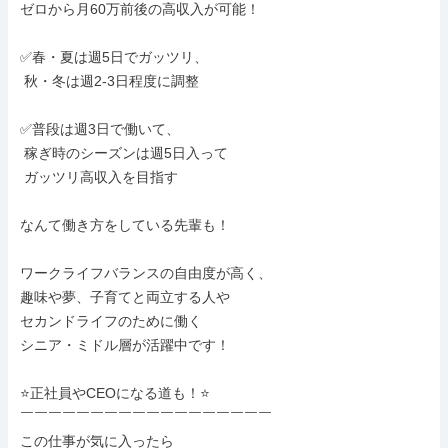
ゼロから月60万前後の高収入が可能！

✅春・夏は週5日でガッツリ、

 秋・冬は週2-3日程度に調整

✅普段は週3日で働いて、

 稼ぎ時のシーズンは週5日入って

 ガッツリ高収入を目指す

なんて働き方をしている先輩も！

ワークライフバランスの自由度が高く、

趣味や夢、子育てと両立する人や

セカンドライフのために働く

シニア・ミドル層が活躍中です！

⭐正社員やCEOになる道も！⭐

￣￣￣￣￣￣￣￣￣￣￣￣￣￣￣￣￣￣

この仕事が気に入ったら
