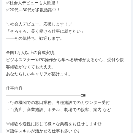
✅社会人デビューも大歓迎！

✅20代～30代が多数活躍中！

＼社会人デビュー、応援します！／

「そろそろ、長く働ける仕事に就きたい」

——その気持ち、歓迎します。

全国1万人以上の育成実績。

ビジネスマナーやPC操作から学べる研修があるから、受付や接
客経験がなくても大丈夫。

あなたらしいキャリアが築けます。

仕事内容

――――――――――――――――――□■

・行政機関での窓口業務、各種施設でのカウンター受付

・百貨店、商業施設、ホテル、劇場での接客、案内 など

※経験や適性に応じて様々な業務をお任せします◎

※語学スキルが活かせる仕事も多いです
