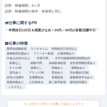
試用・研修期間：3ヶ月

仕事に関するPR
年間休日125日＆残業少なめ！20代～30代が多数活躍中◎
仕事の特徴
業界未経験歓迎
ランチタイム
年間休日120日以上
資格取得支援あり
フリーター歓迎
介護休暇あり
中途入社50％以上
学歴不問
月平均残業時間20時間以内
転勤なし
経験不問
未経験者歓迎
女性管理職登用あり
ネイルOK
残業なし
研修あり
退職金あり
賞与あり
ブランクOK
育休あり
完全週休2日制
女性が活躍中
交通費支給
長期歓迎
資格取得手当あり
長期休暇あり
土日祝休み
第二新卒歓迎
原則定時退社
ノルマなし
いま見ている求人へ応募してみましょう！