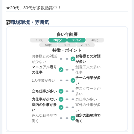
★20代、30代が多数活躍中！
職場環境・雰囲気
多い年齢層
10
20
30
40
代
代
代
代
50
60
70
代
代
代〜
特徴・ポイント
お客様との対話
お客様との対話
が少ない
が多い
マニュアル通り
創意工夫の多い
の仕事
仕事
チーム作業が多
1人作業が多い
い
デスクワークが
立ち仕事が多い
多い
力仕事が少ない
力仕事が多い
室内の仕事が多
室外の仕事が多
い
い
色んな勤務地で
固定の勤務地で
働く
働く