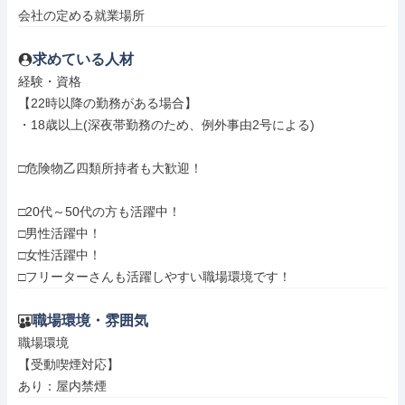
会社の定める就業場所
求めている人材
経験・資格

【22時以降の勤務がある場合】

・18歳以上(深夜帯勤務のため、例外事由2号による)

□危険物乙四類所持者も大歓迎！

□20代～50代の方も活躍中！

□男性活躍中！

□女性活躍中！

□フリーターさんも活躍しやすい職場環境です！
職場環境・雰囲気
職場環境

【受動喫煙対応】

あり：屋内禁煙