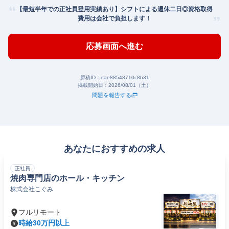
【最短半年での正社員登用実績あり】シフトによる週休二日◎資格取得
費用は会社で負担します！
応募画面へ進む
原稿ID：
eae88548710c8b31
掲載開始日：
2026/08/01（土）
問題を報告する
あなたにおすすめの求人
正社員
焼肉専門店のホール・キッチン
株式会社こぐみ
フルリモート
時給30万円以上