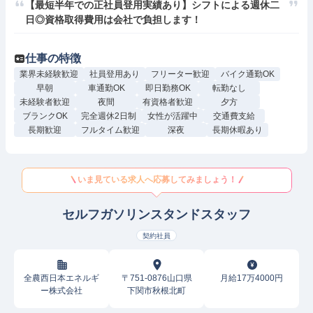
【最短半年での正社員登用実績あり】シフトによる週休二
日◎資格取得費用は会社で負担します！
仕事の特徴
業界未経験歓迎
社員登用あり
フリーター歓迎
バイク通勤OK
早朝
車通勤OK
即日勤務OK
転勤なし
未経験者歓迎
夜間
有資格者歓迎
夕方
ブランクOK
完全週休2日制
女性が活躍中
交通費支給
長期歓迎
フルタイム歓迎
深夜
長期休暇あり
いま見ている求人へ応募してみましょう！
セルフガソリンスタンドスタッフ
契約社員
全農西日本エネルギ
〒751-0876山口県
月給17万4000円
ー株式会社
下関市秋根北町