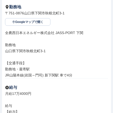
勤務地
〒751-0876山口県下関市秋根北町3-1
Googleマップで開く
全農西日本エネルギー株式会社 JASS-PORT 下関

勤務地

山口県下関市秋根北町3-1

【交通手段】

勤務地・最寄駅

JR山陽本線(岩国～門司) 新下関駅 車で4分
給与
月給17万4000円

給与

【給与】
