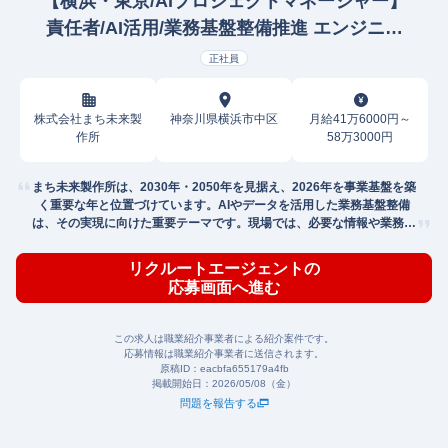
【横浜・東京/AIプロジェクトマネージャー】
責任者/AI活用/業務基盤整備推進 エンジニア
リングマネージャー/VP
正社員
株式会社まち未来製
神奈川県横浜市中区
月給41万6000円～
作所
58万3000円
まち未来製作所は、2030年・2050年を見据え、2026年を事業基盤を築
く重要な年と位置づけています。AIやデータを活用した業務基盤整備
は、その実現に向けた重要テーマです。現場では、必要な情報や業務運
用の業務の
リクルートエージェントの
応募画面へ進む
この求人は職業紹介事業者による紹介案件です。
応募情報は職業紹介事業者に送信されます。
原稿ID：
eacbfa655179a4fb
掲載開始日：
2026/05/08（金）
問題を報告する