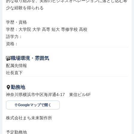
的な取り組みを、実際のビジネスオペレーションに落とし込む希
少な経験を得られる

学歴・資格

学歴：大学院 大学 高専 短大 専修学校 高校

語学力：

資格：
職場環境・雰囲気
配属先情報

社長直下
勤務地
神奈川県横浜市中区海岸通4-17　東信ビル6F
Googleマップで開く
株式会社まち未来製作所

予定勤務地
