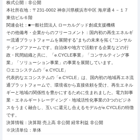
株式公開：非公開

本社所在地：〒231-0002 神奈川県横浜市中区 海岸通４－１７ 
東信ビル６階

関連会社：■一般社団法人 ローカルグッド創成支援機構

その他備考・企業からのフリーコメント：国内初の再生エネルギ
ー流通プラットフォームを展開する”まちの未来を拓く”コンサル
ティングファームです。自治体や地方で活動する企業などの行
政・民間組織と共に、「e.CYCLE事業」「コンサルティング事
業」「ソリューション事業」の事業を展開しています。

◎エコシステムの「e.CYCLE」

代表的なエコシステムの「e.CYCLE」は、国内初の地域再エネ流
通プラットフォームで、環境省から直接依頼を受け、再生エネル
ギーと地域の関係性を豊かにするために生まれました。電力卸事
業・エネルギートレーディング・地域活性化事業の3つのビジネ
スをうまく融合し、互いに還元し合えるモデルがe.CYCLEの特徴
です。

決算情報：決算期 売上高 非公開 経常利益 非公開

※決済単位：単体