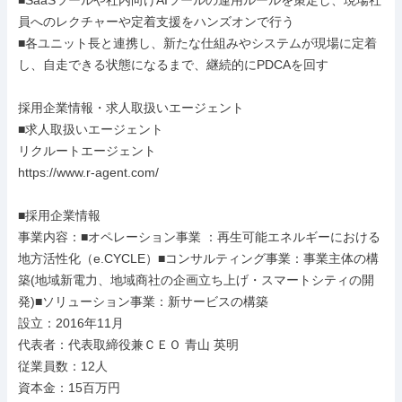
■SaaSツールや社内向けAIツールの運用ルールを策定し、現場社
員へのレクチャーや定着支援をハンズオンで行う

■各ユニット長と連携し、新たな仕組みやシステムが現場に定着
し、自走できる状態になるまで、継続的にPDCAを回す

採用企業情報・求人取扱いエージェント

■求人取扱いエージェント

リクルートエージェント

https://www.r-agent.com/

■採用企業情報

事業内容：■オペレーション事業 ：再生可能エネルギーにおける
地方活性化（e.CYCLE）■コンサルティング事業：事業主体の構
築(地域新電力、地域商社の企画立ち上げ・スマートシティの開
発)■ソリューション事業：新サービスの構築

設立：2016年11月

代表者：代表取締役兼ＣＥＯ 青山 英明

従業員数：12人

資本金：15百万円
