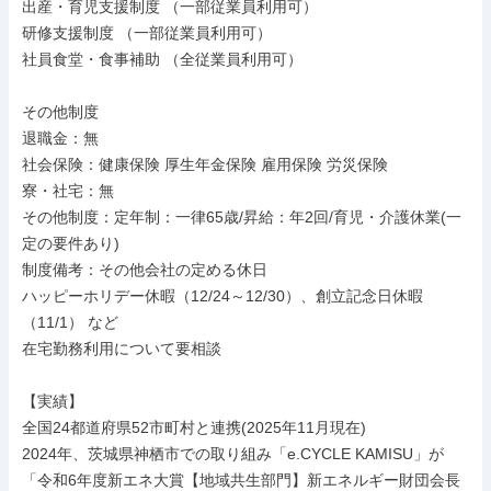
出産・育児支援制度 （一部従業員利用可）

研修支援制度 （一部従業員利用可）

社員食堂・食事補助 （全従業員利用可）

その他制度

退職金：無

社会保険：健康保険 厚生年金保険 雇用保険 労災保険

寮・社宅：無

その他制度：定年制：一律65歳/昇給：年2回/育児・介護休業(一
定の要件あり)

制度備考：その他会社の定める休日

ハッピーホリデー休暇（12/24～12/30）、創立記念日休暇
（11/1） など

在宅勤務利用について要相談

【実績】

全国24都道府県52市町村と連携(2025年11月現在)

2024年、茨城県神栖市での取り組み「e.CYCLE KAMISU」が
「令和6年度新エネ大賞【地域共生部門】新エネルギー財団会長