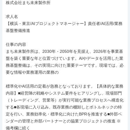
株式会社まち未来製作所

求人名

【横浜・東京/AIプロジェクトマネージャー】責任者/AI活用/業務
基盤整備推進

仕事の内容

まち未来製作所は、2030年・2050年を見据え、2026年を事業基
盤を築く重要な年と位置づけています。AIやデータを活用した業
務基盤整備は、その実現に向けた重要テーマです。現場では、必
要な情報や業務運用の業務の

標準化やAI活用の定着が急務となっております。【具体的な業務
内容】■経営陣の戦略やシステム要件をヒアリングし、現場部門
（トレーディング、営業等）が実行可能な業務プロセスへ構造化
する■各現場に入り込み、既存業務の棚卸しとボトルネックの特
定を行い、業務効率化・標準化に向けたBPRを推進する■外部ベ
ンダーの管理と外部パートナーとの協業プロジェクトの推進 ※
備考欄に続く
