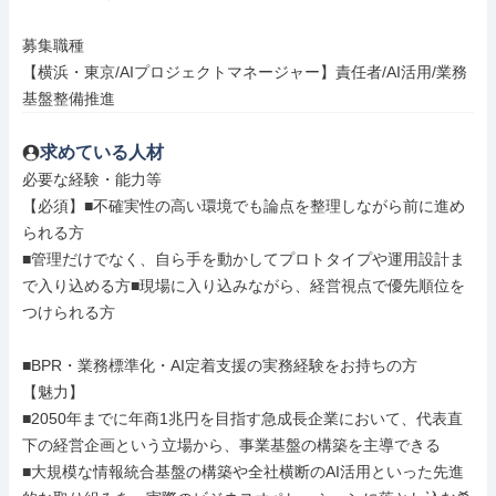
募集職種

【横浜・東京/AIプロジェクトマネージャー】責任者/AI活用/業務
基盤整備推進
求めている人材
必要な経験・能力等

【必須】■不確実性の高い環境でも論点を整理しながら前に進め
られる方

■管理だけでなく、自ら手を動かしてプロトタイプや運用設計ま
で入り込める方■現場に入り込みながら、経営視点で優先順位を
つけられる方

■BPR・業務標準化・AI定着支援の実務経験をお持ちの方

【魅力】

■2050年までに年商1兆円を目指す急成長企業において、代表直
下の経営企画という立場から、事業基盤の構築を主導できる

■大規模な情報統合基盤の構築や全社横断のAI活用といった先進