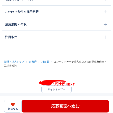
こだわり条件 × 雇用形態
雇用形態 × 年収
注目条件
転職・求人トップ
/
京都府
/
相楽郡
/
コンパクトカーや輸入車などの自動車整備士・
工場長候補
サイトトップへ
中途採用をご検討の企業様
利用規約・プライバシーポリシー
サイトマップ
ヘルプ・お問い合わせ
応募画面へ進む
（C）Indeed Inc.
気になる