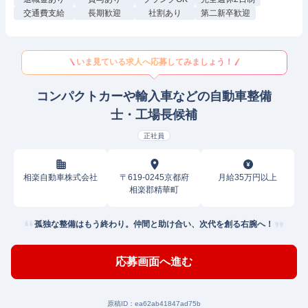
交通費支給
長期歓迎
社割あり
第二新卒歓迎
いま見ている求人へ応募してみましょう！
コンパクトカーや輸入車などの自動車整備
士・工場長候補
正社員
相楽自動車株式会社
〒619-0245京都府
月給35万円以上
相楽郡精華町
孤独な整備はもう終わり。仲間と助け合い、次代を創る右腕へ！
応募画面へ進む
原稿ID：
ea62ab41847ad75b