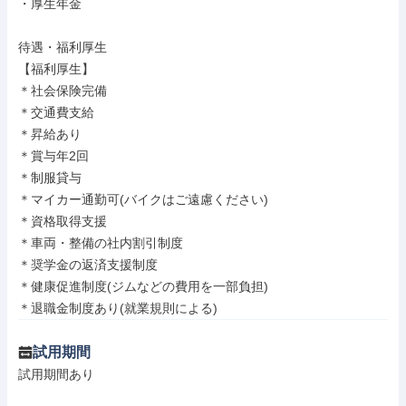
・厚生年金

待遇・福利厚生

【福利厚生】

＊社会保険完備

＊交通費支給

＊昇給あり

＊賞与年2回

＊制服貸与

＊マイカー通勤可(バイクはご遠慮ください)

＊資格取得支援

＊車両・整備の社内割引制度

＊奨学金の返済支援制度

＊健康促進制度(ジムなどの費用を一部負担)

＊退職金制度あり(就業規則による)
試用期間
試用期間あり
