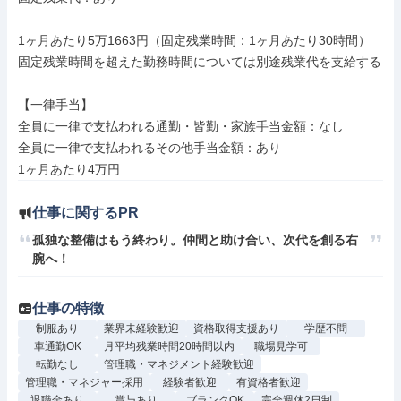
1ヶ月あたり5万1663円（固定残業時間：1ヶ月あたり30時間）

固定残業時間を超えた勤務時間については別途残業代を支給する

【一律手当】

全員に一律で支払われる通勤・皆勤・家族手当金額：なし

全員に一律で支払われるその他手当金額：あり

仕事に関するPR
孤独な整備はもう終わり。仲間と助け合い、次代を創る右
腕へ！
仕事の特徴
制服あり
業界未経験歓迎
資格取得支援あり
学歴不問
車通勤OK
月平均残業時間20時間以内
職場見学可
転勤なし
管理職・マネジメント経験歓迎
管理職・マネジャー採用
経験者歓迎
有資格者歓迎
退職金あり
賞与あり
ブランクOK
完全週休2日制