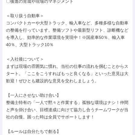
〇後進の育成や現場のマネジメント

＜取り扱う自動車＞

コンパクトカーや大型トラック、輸入車など、多種多様な自動車
の整備を行っています。整備ソフトや最新型リフト、診断機など
を導入し、効率的な作業環境を実現中！※国産車50％、輸入車
40％、大型トラック10％

＜入社後について＞

まずは現場の雰囲気に慣れ、当社の仕事の流れを掴むことからス
タート。「ここをこうすればもっと良くなる」といった意見は大
歓迎！ぜひとも建設的な意見を交わしましょう。

【一人にさせない助け合い】

整備士特有の「一人で黙々と作業する」孤独な環境はナシ！仲間
と声を掛け合い、目標達成に向けて協力し合うチームワークが当
社の自慢。困った時は全員でサポートします！

【ルールは自分たちで創る】
