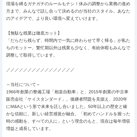
現場を縛るガチガチのルールもナシ！休みの調整から業務の進め
方まで、みんなで話し合って決めるのが当社のスタイル。あなた
のアイデアで、より良い環境へ変えていけます。

【無駄な残業は徹底カット】

「だらだら残らず、時間内で一気に終わらせて早く帰る」が私た
ちのモットー。繁忙期以外は残業も少なく、有給休暇もみんなで
調整して取得しています。

／／／／／／／／／／／／／／／／

～当社について～

1966年創業の整備工場「相楽自動車」と、2015年創業の中古車
販売会社「ケイスタンダード」。後継者問題を見据え、2020年
にM&Aという形で未来を託し合いました。50年以上の歴史と確
かな信頼に、新しい経営感覚が融合。「初めてハンドルを握った
時の感動を、すべての人に」という理念のもと、現在は毎年増収
増益と成長しています。
