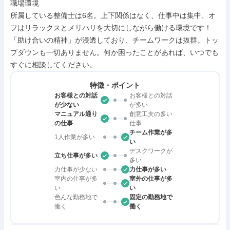
職場環境

所属している整備士は6名。上下関係はなく、仕事中は集中、オ
フはリラックスとメリハリを大切にしながら働ける環境です！
「助け合いの精神」が浸透しており、チームワークは抜群。トッ
プダウンも一切ありません。何か困ったことがあれば、いつでも
すぐに相談してください。
特徴・ポイント
お客様との対話
お客様との対話
が少ない
が多い
マニュアル通り
創意工夫の多い
の仕事
仕事
チーム作業が多
1人作業が多い
い
デスクワークが
立ち仕事が多い
多い
力仕事が少ない
力仕事が多い
室内の仕事が多
室外の仕事が多
い
い
色んな勤務地で
固定の勤務地で
働く
働く