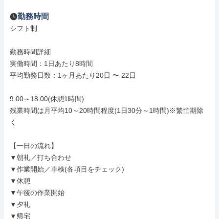
勤務時間
シフト制

勤務時間詳細

実働時間：1日あたり8時間

平均勤務日数：1ヶ月あたり20日 〜 22日

9:00～18:00(休憩1時間)

残業時間は月平均10～20時間程度(1日30分～1時間)※繁忙期除
く

【一日の流れ】

▼朝礼／打ち合わせ

▼作業開始／車検(各項目をチェック)

▼休憩

▼午後の作業開始

▼夕礼

▼帰宅