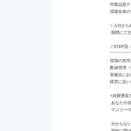
作業品質チ
現場全体の
✨入社から
 期間にて主任へとステップUP♪

✅STEP
￣￣￣￣￣
現場の実作
数値管理・
各拠点にお
経営に近い
⭐経験豊富
 あなたの目線に合わせながら、

 マンツーマンでサポートします！

 分からないことがあった時は、

 気軽に聞ける環境ですので、
