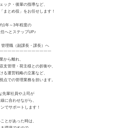
ェック・後輩の指導など、

「まとめ役」をお任せします！

約1年～3年程度の

③：管理職（副課長・課長）へ

￣￣￣￣￣￣￣￣￣￣￣￣￣

業から離れ、

収支管理・荷主様との折衝や、

ける運営戦略の立案など、

視点での管理業務を担います。

な先輩社員や上司が
