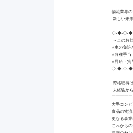
物流業界の
 新しい未来へのスタートを共に――

◇-◆-◇-◆
 ～このお仕事のココがイチ押し！～

⭐車の免許
⭐各種手当
⭐昇給・賞
◇-◆-◇-◆
 資格取得は全額会社負担！

 未経験から管理職を目指せる✨

￣￣￣￣￣
大手コンビ
食品の物流
更なる事業
これからの
将来のセン