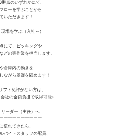
3拠点のいずれかにて、

フローを学ぶことから

ていただきます！

：現場を学ぶ（入社～）

￣￣￣￣￣￣￣￣￣￣

点にて、ピッキングや

などの実作業を担当します。

や倉庫内の動きを

しながら基礎を固めます！

リフト免許がない方は、

：リーダー（主任）へ

￣￣￣￣￣￣￣￣￣￣

に慣れてきたら、

ルバイトスタッフの配員、
