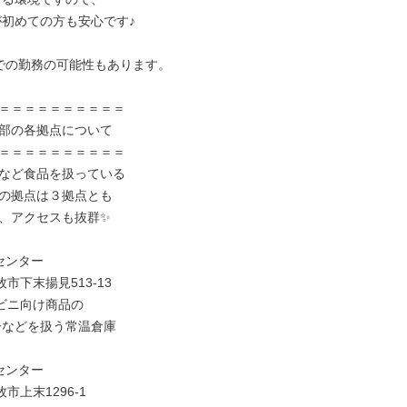
での勤務の可能性もあります。

＝＝＝＝＝＝＝＝＝＝

部の各拠点について

＝＝＝＝＝＝＝＝＝＝

など食品を扱っている

の拠点は３拠点とも

、アクセスも抜群✨

ンター

市下末揚見513-13

ビニ向け商品の

ンター

市上末1296-1
