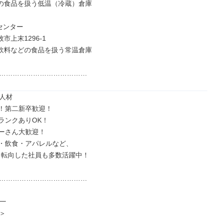
の食品を扱う低温（冷蔵）倉庫

ンター

市上末1296-1

飲料などの食品を扱う常温倉庫

…………………………………
人材

！第二新卒歓迎！

ランクありOK！

ーさん大歓迎！

・飲食・アパレルなど、

…………………………………




