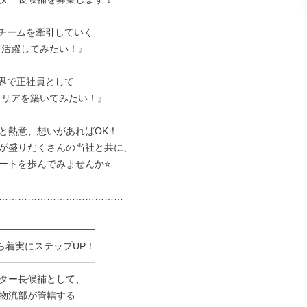
チームを牽引していく

界で正社員として

と熱意、想いがあればOK！

が盛りだくさんの当社と共に、

ートを歩んでみませんか⭐

…………………………………

━━━━━━━━━━

ら着実にステップUP！

━━━━━━━━━━

ター長候補として、

物流部が管轄する
