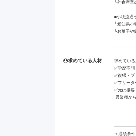
└外食産業
■小牧流通セ
└愛知県小牧
└お菓子や
……………
求めている人材
求めている
✅学歴不問
✅復帰・ブ
✅フリータ
✅元は接客
 異業種から転向した社員も多数活躍中！

……………
━━━━━━
＜必須条件＞