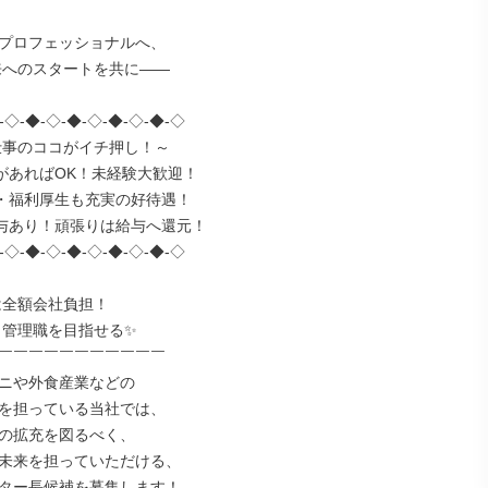
プロフェッショナルへ、

-◇-◆-◇-◆-◇-◆-◇-◆-◇

があればOK！未経験大歓迎！

・福利厚生も充実の好待遇！

与あり！頑張りは給与へ還元！

-◇-◆-◇-◆-◇-◆-◇-◆-◇

￣￣￣￣￣￣￣￣￣￣￣

ニや外食産業などの

を担っている当社では、

の拡充を図るべく、

未来を担っていただける、

ター長候補を募集します！
