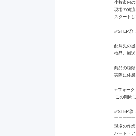
小牧市内の
現場の物流
スタートし
✅STEP①
￣￣￣￣￣
配属先の拠
検品、搬送
商品の種類
実際に体感
✨フォーク
 この期間に会社の全額負担で取得可能♪

✅STEP②
￣￣￣￣￣
現場の作業
パート・ア