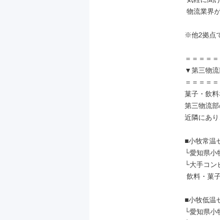
 物流業界が初めての方も安心です♪

※他2拠点
＝＝＝＝＝
▼第三物流
＝＝＝＝＝
菓子・飲料
第三物流部
近隣にあり
■小牧常温セ
└愛知県小牧
└大手コン
 飲料・菓子などを扱う常温倉庫

■小牧低温セ
└愛知県小牧