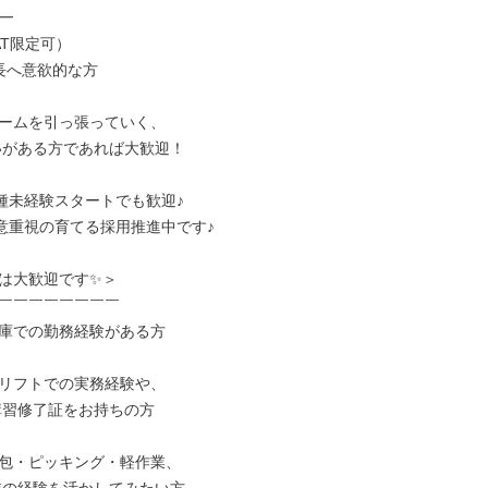


T限定可）

長へ意欲的な方

ームを引っ張っていく、

種未経験スタートでも歓迎♪

意重視の育てる採用推進中です♪

は大歓迎です✨＞

￣￣￣￣￣￣￣￣

庫での勤務経験がある方

リフトでの実務経験や、

包・ピッキング・軽作業、
