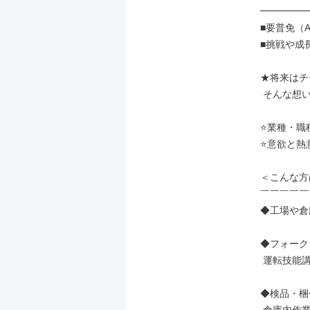
━━━━━━
■要普免（A
■挑戦や成
★将来はチ
 そんな想いがある方であれば大歓迎！

⭐業種・職
⭐意欲と熱
＜こんな方
￣￣￣￣￣
◆工場や倉
◆フォーク
 運転技能講習修了証をお持ちの方

◆検品・梱